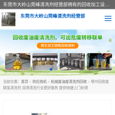
东莞市大岭山莞峰清洗剂经营部拥有的回收加工设备，大量废油回收、废清洗剂回收、废溶剂油回收、机械废油废清洗剂回收、废碳氢回收、碳氢液压油回收、碳氢二氯回收等废清洗剂处理；我们只是提供废旧化工原料的循环使用存放点，执行正规的存放，有正规的回收资质处理。同时我们公司批发零售回收级清洗剂，脱模油再生基础油，质量保证。
东莞市大岭山莞峰清洗剂经营部
废油回收
废清洗剂回收
废溶剂油回收
机械废油废清洗剂回收
废碳氢回收
碳氢液压油回收
当前位置：
首页
>
供应商机
>
机械废油废清洗剂回收
> 鄂州回收废
碳氢二氯回收
回收废三四氯乙烯
碳氢清洗剂 润滑清洗行业更好服务 提供快捷上门处理
回收废液压油
回收废切削油
回收废白电油
回收废四氯乙烯