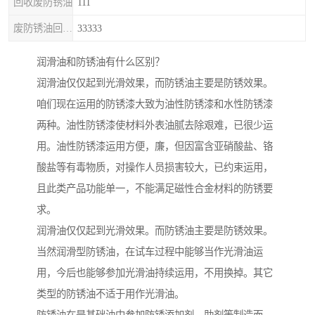
回收废防锈油
111
废防锈油回收处理
33333
润滑油和防锈油有什么区别？
润滑油仅仅起到光滑效果，而防锈油主要是防锈效果。
咱们现在运用的防锈漆大致为油性防锈漆和水性防锈漆
两种。油性防锈漆使材料外表油腻去除艰难，已很少运
用。油性防锈漆运用方便，廉，但因富含亚硝酸盐、铬
酸盐等有毒物质，对操作人员损害较大，已约束运用，
且此类产品功能单一，不能满足磁性合金材料的防锈要
求。
润滑油仅仅起到光滑效果。而防锈油主要是防锈效果。
当然润滑型防锈油，在试车过程中能够当作光滑油运
用，今后也能够参加光滑油持续运用，不用换掉。其它
类型的防锈油不适于用作光滑油。