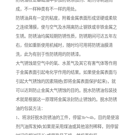
防锈油在是基础油中参加防锈添加剂、助剂等制造而
成，不一样种类有不一样的用处。
防锈油具有一定的粘度，附着金属表面形成坚硬或柔软
之连续薄膜，使与空气及水隔离防止钢铁或非铁金属之
生锈。防锈油均属短期防锈性质，防锈期间可达五年左
右，但如重新使用机械时，随时均可用将防锈油膜清
洗，此为有别于性防锈用的防锈漆。
大气锈蚀是空气中的氧、水蒸气及其它有害气体等作用
于金属表面引起电化学作用的结果。如果使金属表面与
引起大气锈蚀的因素隔绝(即将金属表面保护起来)，就
可以达到防止金属大气锈蚀的目的。脱水防锈油包装技
术就是根据这一原理将金属涂封防止锈蚀的。脱水防锈
油的包装方法：
1、将涂好脱水防锈油的工件，停留3h～4h，目的是使溶
剂汽油挥发掉(如果是采用煤油或其他溶剂稀释，则停留