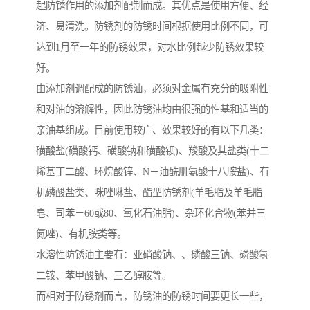
起防锈作用的添加剂配制而成。其优点是使用方便、经
济、易清洗。防锈剂的防锈时间根据使用比例不同，可
达到1月至一年的防锈效果，对水比例越少防锈效果较
好。
由添加剂调配成的防锈油，必须对金属有充分的吸附性
和对油的溶解性，因此防锈油均由很强的性基和适当的
亲油基组成。目前使用较广、效果较好的有以下几类：
磺酸盐(磺酸钙、磺酸钠和磺酸钡)、羧酸及其盐类(十二
烯基丁二酸、环烷酸锌、N－油酰肌氨酸十八胺盐)、有
机磷酸盐类、咪唑啉盐、酯型防锈剂(羊毛脂及羊毛脂
皂、司苯－60或80、氧化石油脂)、杂环化合物(苯并三
氮唑)、有机胺类等。
水溶性防锈油主要有：亚硝酸钠、、磷酸三钠、磷酸氢
二铵、苯甲酸钠、三乙醇胺等。
而相对于防锈剂而言，防锈油的防锈时间要更长一些，