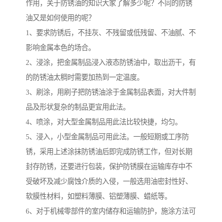
作用，关于防锈油的知识大家了解多少呢？不同的防锈
油又是如何使用的呢？
1、要求防锈后，不挂灰、不残留或低残留、不油腻、不
影响金属本色的场合。
2、浸涂，把金属制品浸入液态防锈油中，取出沥干，有
的防锈油太稠时需要加热到一定温度。
3、刷涂，用刷子把防锈油涂于金属制品表面，对大件制
品及形状复杂的制品更宜用此法。
4、喷涂，对大型金属制品用此法比较快捷，均匀。
5、浸入，小型金属制品可用此法。一般短期或工序防
锈，采用上述涂抹防锈油后即完成防锈工作，但对长期
封存防锈，还要进行包装，保护防锈膜在运输库存中不
受破坏及减少腐蚀介质的入侵，一般选用油密封性好、
软膜性材料，如塑料薄膜、铝塑薄膜、蜡纸等。
6、对于机械零部件的室内储存和运输防护，施涂方法可