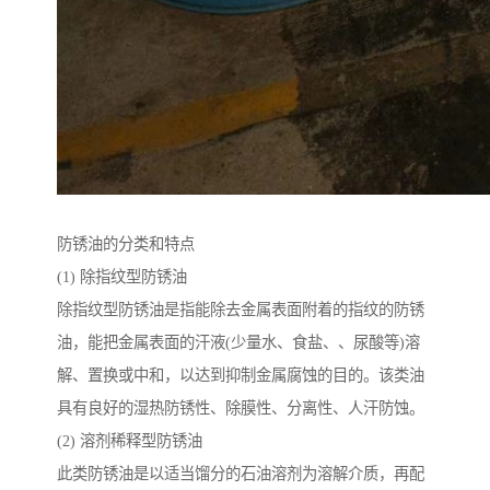
防锈油的分类和特点
(1) 除指纹型防锈油
除指纹型防锈油是指能除去金属表面附着的指纹的防锈
油，能把金属表面的汗液(少量水、食盐、、尿酸等)溶
解、置换或中和，以达到抑制金属腐蚀的目的。该类油
具有良好的湿热防锈性、除膜性、分离性、人汗防蚀。
(2) 溶剂稀释型防锈油
此类防锈油是以适当馏分的石油溶剂为溶解介质，再配