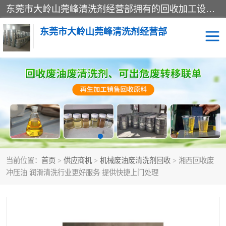
东莞市大岭山莞峰清洗剂经营部拥有的回收加工设备，大量废油回收、废清洗剂回收、废溶剂油回收、机械废油废清洗剂回收、废碳氢回收、碳氢液压油回收、碳氢二氯回收等废清洗剂处理；我们只是提供废旧化工原料的循环使用存放点，执行正规的存放，有正规的回收资质处理。同时我们公司批发零售回收级清洗剂，脱模油再生基础油，质量保证。
东莞市大岭山莞峰清洗剂经营部
废油回收
废清洗剂回收
废溶剂油回收
机械废油废清洗剂回收
废碳氢回收
碳氢液压油回收
当前位置：
首页
>
供应商机
>
机械废油废清洗剂回收
> 湘西回收废
碳氢二氯回收
回收废三四氯乙烯
冲压油 润滑清洗行业更好服务 提供快捷上门处理
回收废液压油
回收废切削油
回收废白电油
回收废四氯乙烯