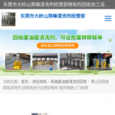
东莞市大岭山莞峰清洗剂经营部拥有的回收加工设备，大量废油回收、废清洗剂回收、废溶剂油回收、机械废油废清洗剂回收、废碳氢回收、碳氢液压油回收、碳氢二氯回收等废清洗剂处理；我们只是提供废旧化工原料的循环使用存放点，执行正规的存放，有正规的回收资质处理。同时我们公司批发零售回收级清洗剂，脱模油再生基础油，质量保证。
东莞市大岭山莞峰清洗剂经营部
废油回收
废清洗剂回收
废溶剂油回收
机械废油废清洗剂回收
废碳氢回收
碳氢液压油回收
当前位置：
首页
>
供应商机
>
机械废油废清洗剂回收
> 黄山回收废
碳氢二氯回收
回收废三四氯乙烯
碳氢清洗剂 润滑清洗行业更好服务 提供快捷上门处理
回收废液压油
回收废切削油
回收废白电油
回收废四氯乙烯