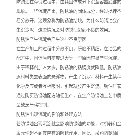
防锈油在存储过程中，由其固体成分下沉至容器底部的
现象。一些沉淀严重，防锈油的固体成分，经过搅拌不
易分散开，这现象称为防锈油结块。为什么防锈油会产
生沉淀呢，这些情况会对防锈油起到不良的效果。
防锈油产生沉淀会产生这些不良原因
在生产加工的过程中分散不良，研磨不精细。在油品的
配方中，固体原料密度过大等一些原因容易产生沉淀。
由于稀释剂加入太多，防锈油的粘稠度就降低，防锈油
原材料失去表面的悬浮物，产生了沉淀。材料产生某种
化学反应或者互相吸附，引起凝胶产生沉淀。锈油厂家
通过购买防锈油配方随便生产，在生产防锈油工艺中质
量缺乏严格控制。
防锈油出现沉淀的影响和处理方法
若防锈油出现沉淀就会影响防锈油的功能，对机器和金
属元件起不到其应有的防锈作用，因此，采购防锈油厂