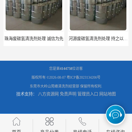
河源废碳氢清洗剂处理 持之以恒为客户服务
阳江回收废白电油 持之以恒为客户服务
您是第
4144758
位访客
版权所有 ©2026-08-07
粤ICP备2023134206号
东莞市大岭山莞峰清洗剂经营部
保留所有权利.
技术支持：
八方资源网
免责声明
管理员入口
网站地图
梅州回收废碳氢清洗剂 现款交易
惠州废白电油回收 持之以恒为客户服务