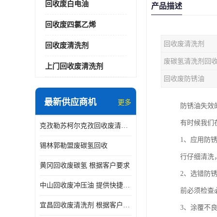
回收废白电油
产品描述
回收废四氯乙烯
回收废清洗剂
回收废清洗剂
废碳氢清洗剂回
上门回收废清洗剂
回收废防锈油
最新供应商机
更多
防锈油失效
有时候我们
克孜勒苏柯尔克孜回收废清洗剂
1、应用防
锡林郭勒盟废碳氢回收
行仔细清洗
黄冈回收废碳氢 根据客户要求
2、选错防
中山回收废冲压油 提供快捷上门处理
前必须检查
宜昌回收废清洗剂 根据客户要求
3、涂覆不