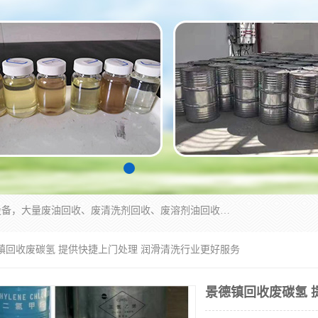
东莞市大岭山莞峰清洗剂经营部拥有的回收加工设备，大量废油回收、废清洗剂回收、废溶剂油回收、机械废油废清洗剂回收、废碳氢回收、碳氢液压油回收、碳氢二氯回收等废清洗剂处理；我们只是提供废旧化工原料的循环使用存放点，执行正规的存放，有正规的回收资质处理。同时我们公司批发零售回收级清洗剂，脱模油再生基础油，质量保证。
德镇回收废碳氢 提供快捷上门处理 润滑清洗行业更好服务
景德镇回收废碳氢 