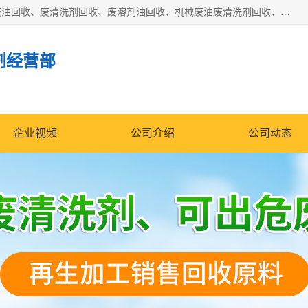
东莞市大岭山莞峰清洗剂经营部拥有的回收加工设备，大量废油回收、废清洗剂回收、废溶剂油回收、机械废油废清洗剂回收、废碳氢回收、碳氢液压油回收、碳氢二氯回收等废清洗剂处理；我们只是提供废旧化工原料的循环使用存放点，执行正规的存放，有正规的回收资质处理。同时我们公司批发零售回收级清洗剂，脱模油再生基础油，质量保证。
剂经营部
企业视频
公司介绍
公司动态