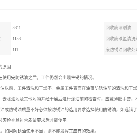
3311
回收废溶剂油
收
1133
回收废碳氢清洗
111
废防锈油回收处
的原因
在使用完防锈油之后，工件仍然会出现生锈的情况。
锈油以前，工件清洗和干燥不。金属工件表面在涂覆防锈油前的清洗和干
，去除油污及其他污物并经干燥后进行涂油前的检查时，应戴薄膜手套，
锈油或防锈油质量不好必须按防锈油的选用要求选择使用防锈油，如选错
必须检查其符合质量要求后才能使用。
良。如果防锈油使用不当，则不能发挥其应有的效果。