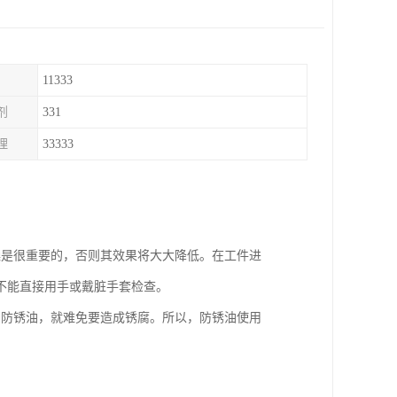
11333
剂
331
理
33333
燥是很重要的，否则其效果将大大降低。在工件进
不能直接用手或戴脏手套检查。
了防锈油，就难免要造成锈腐。所以，防锈油使用