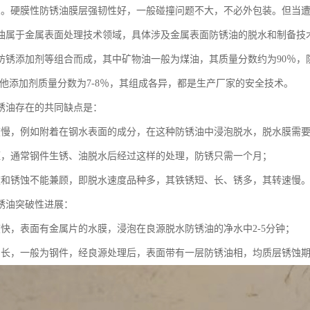
良。硬膜性防锈油膜层强韧性好，一般碰撞问题不大，不必外包装。但当
油属于金属表面处理技术领域，具体涉及金属表面防锈油的脱水和制备技
防锈添加剂等组合而成，其中矿物油一般为煤油，其质量分数约为90％，
，其他添加剂质量分数为7-8％，其组成各异，都是生产厂家的安全技术。
锈油存在的共同缺点是：
度慢，例如附着在钢水表面的成分，在这种防锈油中浸泡脱水，脱水膜需要10
短，通常钢件生锈、油脱水后经过这样的处理，防锈只需一个月；
度和锈蚀不能兼顾，即脱水速度品种多，其铁锈短、长、锈多，其转速慢
锈油突破性进展：
度快，表面有金属片的水膜，浸泡在良源脱水防锈油的净水中2-5分钟；
间长，一般为钢件，经良源处理后，表面带有一层防锈油相，均质层锈蚀期为