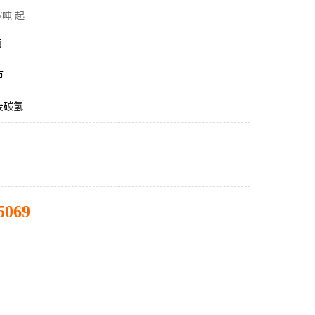
/吨 起
吨
市
废碳氢
5069