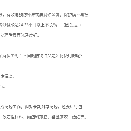
强，有效地预防外界物质腐蚀金属，保护膜不易被
试能达24-72小时以上不长锈，（因镀层厚
，处理后表面光泽度好。
了解多少呢？不同的防锈油又是如何使用的呢？
一定温度。
此法。
完成防锈工作，但对长期封存防锈，还要进行包
、软膜性材料，如塑料薄膜、铝塑薄膜、蜡纸等。