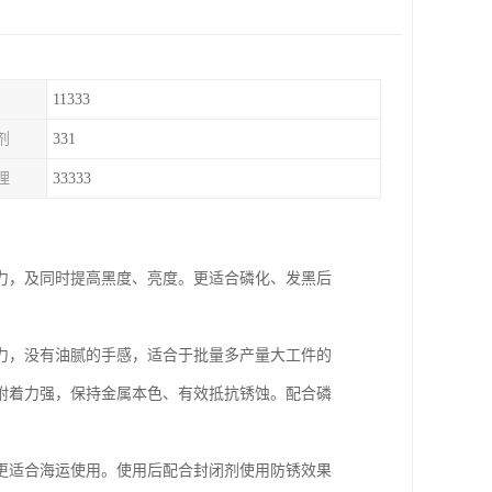
11333
剂
331
理
33333
力，及同时提高黑度、亮度。更适合磷化、发黑后
力，没有油腻的手感，适合于批量多产量大工件的
附着力强，保持金属本色、有效抵抗锈蚀。配合磷
更适合海运使用。使用后配合封闭剂使用防锈效果