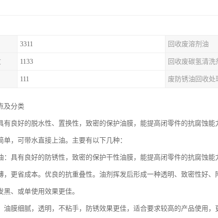
3311
回收废溶剂油
收
1133
回收废碳氢清洗
111
废防锈油回收处
点及分类
具有良好的脱水性、置换性，致密的保护油膜，能提高闭零件的抗腐蚀能
简单，可带水直接上油。主要有以下几种：
油：具有良好的防锈性，致密的保护干性油膜，能提高闭零件的抗腐蚀能
薄，更省成本。优良的抗重叠性。油剂挥发后形成一种透明、致密性好、
发黑、或单使用效果更佳。
：油膜细腻，透明，不粘手，防锈效果更佳，适合要求较高的产品使用，