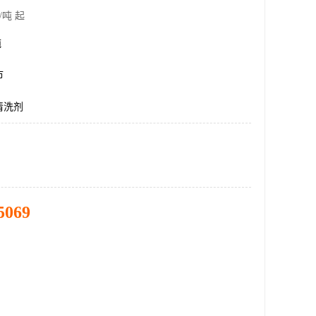
/吨 起
吨
市
清洗剂
5069