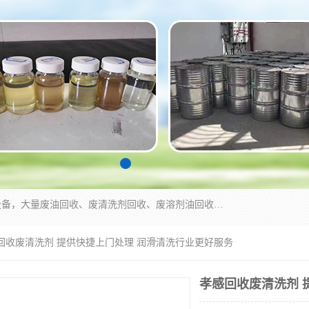
东莞市大岭山莞峰清洗剂经营部拥有的回收加工设备，大量废油回收、废清洗剂回收、废溶剂油回收、机械废油废清洗剂回收、废碳氢回收、碳氢液压油回收、碳氢二氯回收等废清洗剂处理；我们只是提供废旧化工原料的循环使用存放点，执行正规的存放，有正规的回收资质处理。同时我们公司批发零售回收级清洗剂，脱模油再生基础油，质量保证。
感回收废清洗剂 提供快捷上门处理 润滑清洗行业更好服务
孝感回收废清洗剂 