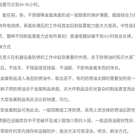
雾可达到48-96小时。
：能在铜，铁，不锈钢等金属表面形成一层致密的保护薄膜，膜层结合力
响导电烧焊，表面处理后的工件经其加后耐盐雾能力能大大提高，中性盐雾测
艺、镀种不同耐盐雾能力会有所差别）普通电镀如镍不到4小时就会长锈
抹方式
名思义在机器设备防锈的工作中起到重要的作用，关于防锈油的知识大家
锈后，不挂灰、不残留或低残留、不油腻、不影响金属本色的场合。
把金属制品浸入液态防锈油中，取出沥干，有的防锈油太稠时需要加热到
用刷子把防锈油涂于金属制品表面，对大件制品及形状复杂的制品更宜用
对大型金属制品用此法比较快捷，均匀。
小型金属制品可用此法。一般短期或工序防锈，采用上述涂抹防锈油后即
锈膜在运输库存中不受破坏及减少腐蚀介质的入侵，一般选用油密封性好
械零部件的室内储存和运输防护，施涂方法可用浸涂，喷涂，刷涂方式。