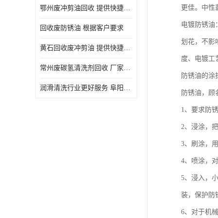
更佳。中性盐
鄂州废冲剪油回收 提供快捷上门处理
电镀防锈油
回收废防锈油 根据客户要求
划花，不影
黄石回收废冲剪油 提供快捷上门处理
度、电镀工
常州废碳氢清洗剂回收 厂家价格
防锈油的涂
润滑清洗行业更好服务 阜阳回收废防锈油
防锈油，顾
1、要求防
2、浸涂，
3、刷涂，
4、喷涂，
5、浸入，
装，保护防
6、对于机