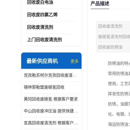
回收废白电油
产品描述
回收废四氯乙烯
回收废清洗剂
回收废清洗剂
废碳氢清洗剂回
上门回收废清洗剂
回收废防锈油
最新供应商机
更多
防锈油的特
常用防锈油
克孜勒苏柯尔克孜回收废清洗剂
使用，工艺
锡林郭勒盟废碳氢回收
挥发性防锈
黄冈回收废碳氢 根据客户要求
防锈，油膜
中山回收废冲压油 提供快捷上门处理
化、电镀、
宜昌回收废清洗剂 根据客户要求
海运防锈油