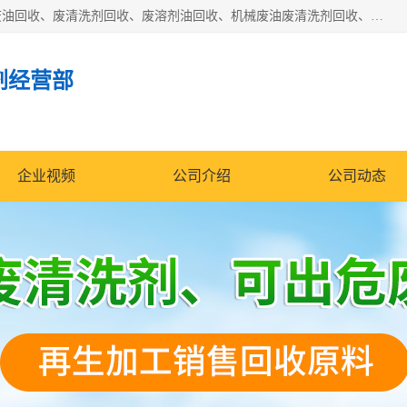
东莞市大岭山莞峰清洗剂经营部拥有的回收加工设备，大量废油回收、废清洗剂回收、废溶剂油回收、机械废油废清洗剂回收、废碳氢回收、碳氢液压油回收、碳氢二氯回收等废清洗剂处理；我们只是提供废旧化工原料的循环使用存放点，执行正规的存放，有正规的回收资质处理。同时我们公司批发零售回收级清洗剂，脱模油再生基础油，质量保证。
剂经营部
企业视频
公司介绍
公司动态