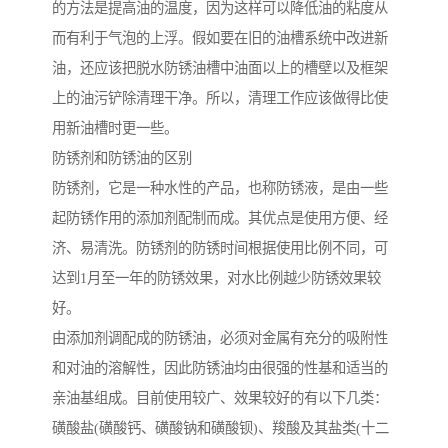
的方法是提高油的温度，因为这样可以降低油的粘度从
而有利于气泡的上浮。假如要在旧的油槽系统中改进新
油，还应该把脱水防锈油槽中油面以上的槽壁以及框架
上的油污铲除清理干净。所以，清理工作应该做得比使
用新油槽时更一些。
防锈剂和防锈油的区别
防锈剂，它是一种水性的产品，也称防锈液，是由一些
起防锈作用的添加剂配制而成。其优点是使用方便、经
济、易清洗。防锈剂的防锈时间根据使用比例不同，可
达到1月至一年的防锈效果，对水比例越少防锈效果较
好。
由添加剂调配成的防锈油，必须对金属有充分的吸附性
和对油的溶解性，因此防锈油均由很强的性基和适当的
亲油基组成。目前使用较广、效果较好的有以下几类：
磺酸盐(磺酸钙、磺酸钠和磺酸钡)、羧酸及其盐类(十二