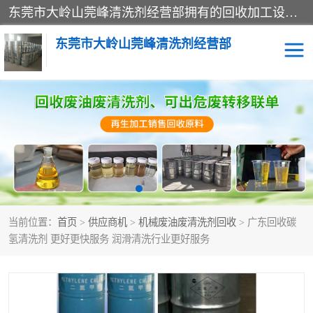
东莞市大岭山莞峰清洗剂经营部拥有的回收加工设备，大量废油回收、废清洗剂回收、废溶剂油回收、机械废油废清洗剂回收、废碳氢回收、碳氢液压油回收、碳氢二氯回收等废清洗剂处理；我们只是提供废旧化工原料的循环使用存放点，执行正规的存放，有正规的回收资质处理。同时我们公司批发零售回收级清洗剂，脱模油再生基础油，质量保证。
东莞市大岭山莞峰清洗剂经营部
废油回收
废清洗剂回收
废溶剂油回收
机械废油废清洗剂回收
废碳氢回收
碳氢液压油回收
当前位置：
首页
>
供应商机
>
机械废油废清洗剂回收
> 广东回收碳
碳氢二氯回收
回收废三四氯乙烯
氢清洗剂 更好更快服务 润滑清洗行业更好服务
回收废液压油
回收废切削油
回收废白电油
回收废四氯乙烯