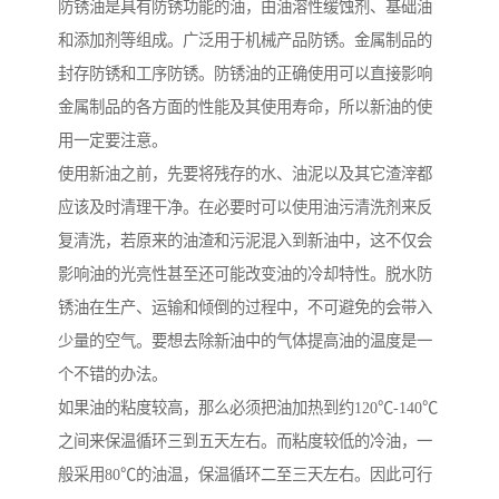
防锈油是具有防锈功能的油，由油溶性缓蚀剂、基础油
和添加剂等组成。广泛用于机械产品防锈。金属制品的
封存防锈和工序防锈。防锈油的正确使用可以直接影响
金属制品的各方面的性能及其使用寿命，所以新油的使
用一定要注意。
使用新油之前，先要将残存的水、油泥以及其它渣滓都
应该及时清理干净。在必要时可以使用油污清洗剂来反
复清洗，若原来的油渣和污泥混入到新油中，这不仅会
影响油的光亮性甚至还可能改变油的冷却特性。脱水防
锈油在生产、运输和倾倒的过程中，不可避免的会带入
少量的空气。要想去除新油中的气体提高油的温度是一
个不错的办法。
如果油的粘度较高，那么必须把油加热到约120℃-140℃
之间来保温循环三到五天左右。而粘度较低的冷油，一
般采用80℃的油温，保温循环二至三天左右。因此可行