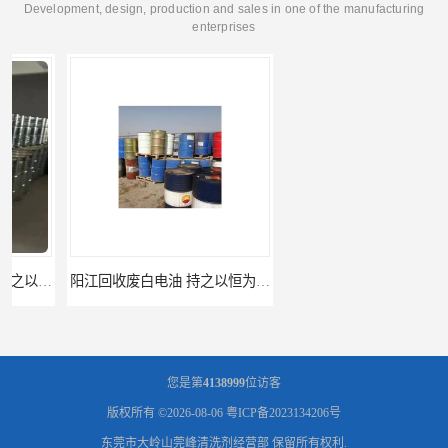
Development, design, production and sales in one of the manufacturing
enterprises
阳江回收废白电油 持之以恒为客户服务
梅州回收废碳氢清洗剂 现款交易
您是第
4138999
位访客
版权所有 ©2026-08-06
粤ICP备2023134206号
东莞市大岭山莞峰清洗剂经营部
保留所有权利.