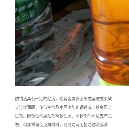
防锈油具有一定的粘度，附着金属表面形成坚硬或柔软
之连续薄膜，使与空气及水隔离防止钢铁或非铁金属之
生锈。防锈油均属短期防锈性质，防锈期间可达五年左
右，但如重新使用机械时，随时均可用将防锈油膜清