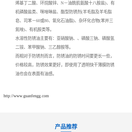
烯基丁二酸、环烷酸锌、N－油酰肌氨酸十八胺盐)、有
机磷酸盐类、咪唑啉盐、酯型防锈剂(羊毛脂及羊毛脂
皂、司苯－60或80、氧化石油脂)、杂环化合物(苯并三
氮唑)、有机胺类等。
水溶性防锈油主要有：亚硝酸钠、、磷酸三钠、磷酸氢
二铵、苯甲酸钠、三乙醇胺等。
而相对于防锈剂而言，防锈油的防锈时间要更长一些，
价格较高，防锈效果更好，即使用了透明快干薄膜防锈
油也会在表面有油感。
http://www.guanfengg.com
产品推荐