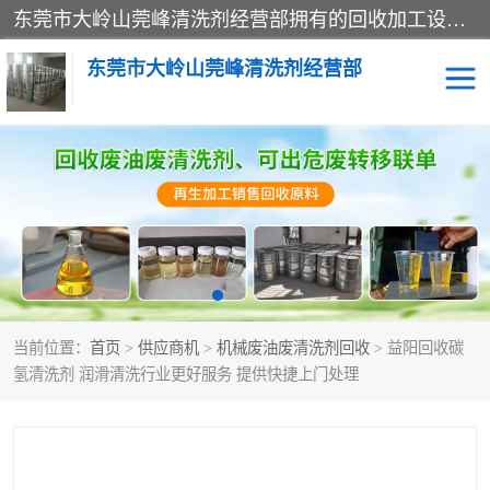
东莞市大岭山莞峰清洗剂经营部拥有的回收加工设备，大量废油回收、废清洗剂回收、废溶剂油回收、机械废油废清洗剂回收、废碳氢回收、碳氢液压油回收、碳氢二氯回收等废清洗剂处理；我们只是提供废旧化工原料的循环使用存放点，执行正规的存放，有正规的回收资质处理。同时我们公司批发零售回收级清洗剂，脱模油再生基础油，质量保证。
东莞市大岭山莞峰清洗剂经营部
废油回收
废清洗剂回收
废溶剂油回收
机械废油废清洗剂回收
废碳氢回收
碳氢液压油回收
当前位置：
首页
>
供应商机
>
机械废油废清洗剂回收
> 益阳回收碳
碳氢二氯回收
回收废三四氯乙烯
氢清洗剂 润滑清洗行业更好服务 提供快捷上门处理
回收废液压油
回收废切削油
回收废白电油
回收废四氯乙烯