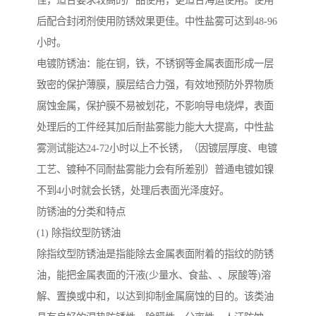
佳，适合要求较高的产品使用，更适合海运使用。使用
后配合封闭剂使用防锈效果更佳。中性盐雾可达到48-96
小时。
电镀防锈油：能在铜，铁，不锈钢等金属表面形成一层
致密的保护薄膜，膜层结合力强，有效地预防外界物质
腐蚀金属，保护膜不易被划花，不影响导电烧焊，表面
处理后的工件经其加后耐盐雾能力能大大提高，中性盐
雾测试能达24-72小时以上不长锈，（因镀层厚度、电镀
工艺、镀种不同耐盐雾能力会有所差别）普通电镀如镍
不到4小时就会长锈，处理后表面光泽度好。
防锈油的分类和特点
(1) 除指纹型防锈油
除指纹型防锈油是指能除去金属表面附着的指纹的防锈
油，能把金属表面的汗液(少量水、食盐、、尿酸等)溶
解、置换或中和，以达到抑制金属腐蚀的目的。该类油