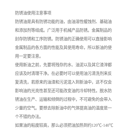
防锈油使用注意事项
防锈油是具有防锈功能的油，由油溶性缓蚀剂、基础油
和添加剂等组成。广泛用于机械产品防锈。金属制品的
封存防锈和工序防锈。防锈油的正确使用可以直接影响
金属制品的各方面的性能及其使用寿命，所以新油的使
用一定要注意。
使用新油之前，先要将残存的水、油泥以及其它渣滓都
应该及时清理干净。在必要时可以使用油污清洗剂来反
复清洗，若原来的油渣和污泥混入到新油中，这不仅会
影响油的光亮性甚至还可能改变油的冷却特性。脱水防
锈油在生产、运输和倾倒的过程中，不可避免的会带入
少量的空气。要想去除新油中的气体提高油的温度是一
个不错的办法。
如果油的粘度较高，那么必须把油加热到约120℃-140℃