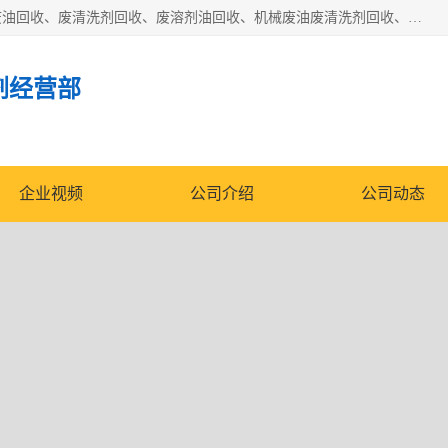
东莞市大岭山莞峰清洗剂经营部拥有的回收加工设备，大量废油回收、废清洗剂回收、废溶剂油回收、机械废油废清洗剂回收、废碳氢回收、碳氢液压油回收、碳氢二氯回收等废清洗剂处理；我们只是提供废旧化工原料的循环使用存放点，执行正规的存放，有正规的回收资质处理。同时我们公司批发零售回收级清洗剂，脱模油再生基础油，质量保证。
剂经营部
企业视频
公司介绍
公司动态