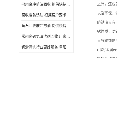
之外，还应
鄂州废冲剪油回收 提供快捷上门处理
以及环保、
回收废防锈油 根据客户要求
防锈油具有
黄石回收废冲剪油 提供快捷上门处理
锈性质，防
常州废碳氢清洗剂回收 厂家价格
大气锈蚀是
润滑清洗行业更好服务 阜阳回收废防锈油
(即将金属
防锈油的包
1、将涂好
风干燥，然
2、包装宜
钠的一面应
3、对于大
被雨水淋湿