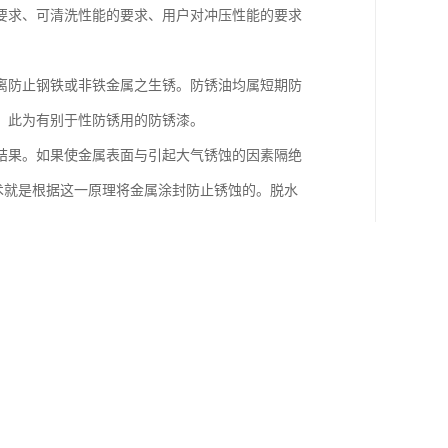
要求、可清洗性能的要求、用户对冲压性能的要求
离防止钢铁或非铁金属之生锈。防锈油均属短期防
，此为有别于性防锈用的防锈漆。
结果。如果使金属表面与引起大气锈蚀的因素隔绝
术就是根据这一原理将金属涂封防止锈蚀的。脱水
煤油或其他溶剂稀释，则停留时间应相对延长)或用热
面有苯甲酸钠的包装纸来包装。包装时，涂苯甲酸
采用油布或其他东西把整个工件遮盖起来，使其不