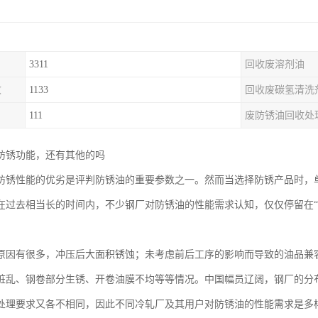
3311
回收废溶剂油
收
1133
回收废碳氢清洗
111
废防锈油回收处
防锈功能，还有其他的吗
防锈性能的优劣是评判防锈油的重要参数之一。然而当选择防锈产品时，
在过去相当长的时间内，不少钢厂对防锈油的性能需求认知，仅仅停留在“
原因有很多，冲压后大面积锈蚀；未考虑前后工序的影响而导致的油品兼
脏乱、钢卷部分生锈、开卷油膜不均等等情况。中国幅员辽阔，钢厂的分
处理要求又各不相同，因此不同冷轧厂及其用户对防锈油的性能需求是多