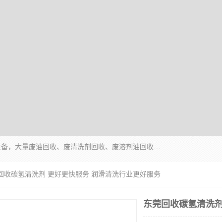
东莞市大岭山莞峰清洗剂经营部拥有的回收加工设备，大量废油回收、废清洗剂回收、废溶剂油回收、机械废油废清洗剂回收、废碳氢回收、碳氢液压油回收、碳氢二氯回收等废清洗剂处理；我们只是提供废旧化工原料的循环使用存放点，执行正规的存放，有正规的回收资质处理。同时我们公司批发零售回收级清洗剂，脱模油再生基础油，质量保证。
莞回收碳氢清洗剂 更好更快服务 润滑清洗行业更好服务
东莞回收碳氢清洗剂