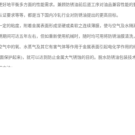
更好地平衡多方面的性能需求。兼顾防锈油前后道工序对油品兼容性能的
认证要求等等，都是当下国内冷轧行业对防锈油提出的更高目标。
一定的粘度，附着金属表面形成坚硬或柔软之连续薄膜，使与空气及水隔
锈期间可达五年左右，但如重新使用机械时，随时均可用将防锈油膜清洗
空气中的氧、水蒸气及其它有害气体等作用于金属表面引起电化学作用的
表面保护起来)，就可以达到防止金属大气锈蚀的目的。脱水防锈油包装技
装方法：
脱水防锈油的工件，停留3h～4h，目的是使溶剂汽油挥发掉(如果是采用
后再包装。
采用塑料薄膜，但也可采用中性石蜡纸或苯甲酸钠纸，或采用一面有蜡一
朝内。
型工件，在条件允许的情况下，也可采用涂油法。如果条件不许可，则可
和灰尘沾污，并避免油膜被破坏。