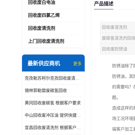
回收废白电油
产品描述
回收废四氯乙烯
回收废清洗剂
回收废清洗剂
废碳氢清洗剂回
上门回收废清洗剂
回收废防锈油
最新供应商机
更多
防锈油除了
防锈油，其
克孜勒苏柯尔克孜回收废清洗剂
的需要吗？
锡林郭勒盟废碳氢回收
题。
黄冈回收废碳氢 根据客户要求
造成这样的
中山回收废冲压油 提供快捷上门处理
场工况环境
宜昌回收废清洗剂 根据客户要求
端客户加工