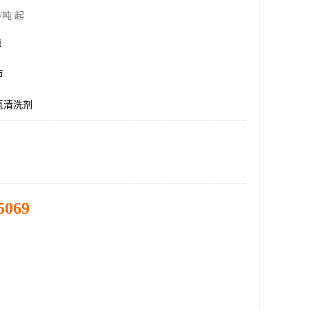
/吨 起
吨
市
氢清洗剂
5069