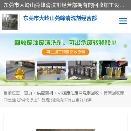
东莞市大岭山莞峰清洗剂经营部拥有的回收加工设备，大量废油回收、废清洗剂回收、废溶剂油回收、机械废油废清洗剂回收、废碳氢回收、碳氢液压油回收、碳氢二氯回收等废清洗剂处理；我们只是提供废旧化工原料的循环使用存放点，执行正规的存放，有正规的回收资质处理。同时我们公司批发零售回收级清洗剂，脱模油再生基础油，质量保证。
东莞市大岭山莞峰清洗剂经营部
废油回收
废清洗剂回收
废溶剂油回收
机械废油废清洗剂回收
废碳氢回收
碳氢液压油回收
当前位置：
首页
>
供应商机
>
机械废油废清洗剂回收
> 安庆回收废
碳氢二氯回收
回收废三四氯乙烯
冲压油 提供快捷上门处理 润滑清洗行业更好服务
回收废液压油
回收废切削油
回收废白电油
回收废四氯乙烯