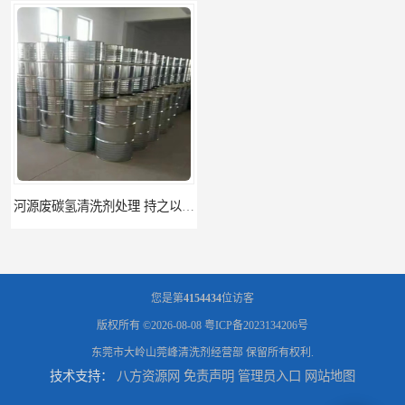
河源废碳氢清洗剂处理 持之以恒为客户服务
阳江回收废白电油 持之以恒为客户服务
您是第
4154434
位访客
版权所有 ©2026-08-08
粤ICP备2023134206号
东莞市大岭山莞峰清洗剂经营部
保留所有权利.
技术支持：
八方资源网
免责声明
管理员入口
网站地图