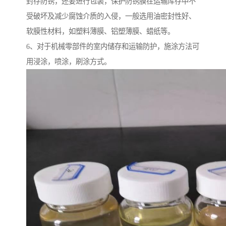
封存防锈，还要进行包装，保护防锈膜在运输库存中不
受破坏及减少腐蚀介质的入侵，一般选用油密封性好、
软膜性材料，如塑料薄膜、铝塑薄膜、蜡纸等。
6、对于机械零部件的室内储存和运输防护，施涂方法可
用浸涂，喷涂，刷涂方式。