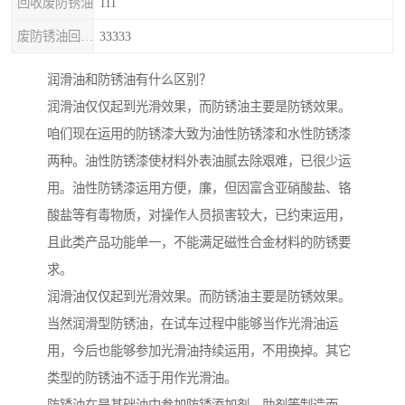
回收废防锈油
111
废防锈油回收处理
33333
润滑油和防锈油有什么区别？
润滑油仅仅起到光滑效果，而防锈油主要是防锈效果。
咱们现在运用的防锈漆大致为油性防锈漆和水性防锈漆
两种。油性防锈漆使材料外表油腻去除艰难，已很少运
用。油性防锈漆运用方便，廉，但因富含亚硝酸盐、铬
酸盐等有毒物质，对操作人员损害较大，已约束运用，
且此类产品功能单一，不能满足磁性合金材料的防锈要
求。
润滑油仅仅起到光滑效果。而防锈油主要是防锈效果。
当然润滑型防锈油，在试车过程中能够当作光滑油运
用，今后也能够参加光滑油持续运用，不用换掉。其它
类型的防锈油不适于用作光滑油。