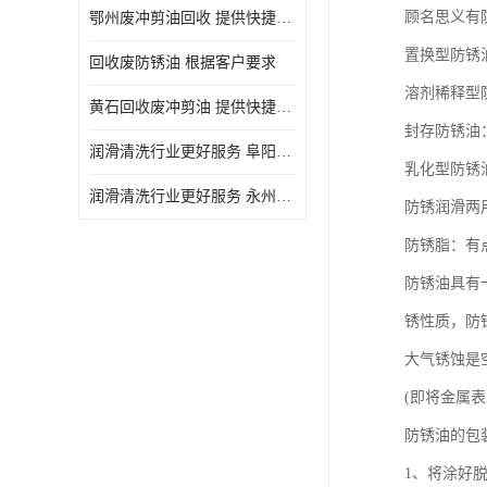
顾名思义有
鄂州废冲剪油回收 提供快捷上门处理
置换型防锈
回收废防锈油 根据客户要求
溶剂稀释型
黄石回收废冲剪油 提供快捷上门处理
封存防锈油
润滑清洗行业更好服务 阜阳回收废防锈油
乳化型防锈
润滑清洗行业更好服务 永州废冲剪油回收
防锈润滑两
防锈脂：有
防锈油具有
锈性质，防
大气锈蚀是
(即将金属
防锈油的包
1、将涂好