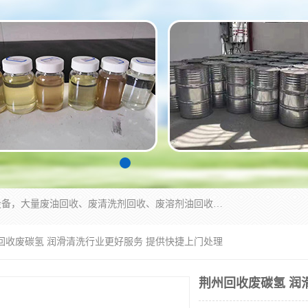
东莞市大岭山莞峰清洗剂经营部拥有的回收加工设备，大量废油回收、废清洗剂回收、废溶剂油回收、机械废油废清洗剂回收、废碳氢回收、碳氢液压油回收、碳氢二氯回收等废清洗剂处理；我们只是提供废旧化工原料的循环使用存放点，执行正规的存放，有正规的回收资质处理。同时我们公司批发零售回收级清洗剂，脱模油再生基础油，质量保证。
州回收废碳氢 润滑清洗行业更好服务 提供快捷上门处理
荆州回收废碳氢 润