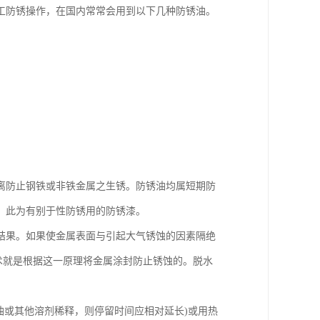
工防锈操作，在国内常常会用到以下几种防锈油。
离防止钢铁或非铁金属之生锈。防锈油均属短期防
，此为有别于性防锈用的防锈漆。
结果。如果使金属表面与引起大气锈蚀的因素隔绝
术就是根据这一原理将金属涂封防止锈蚀的。脱水
煤油或其他溶剂稀释，则停留时间应相对延长)或用热