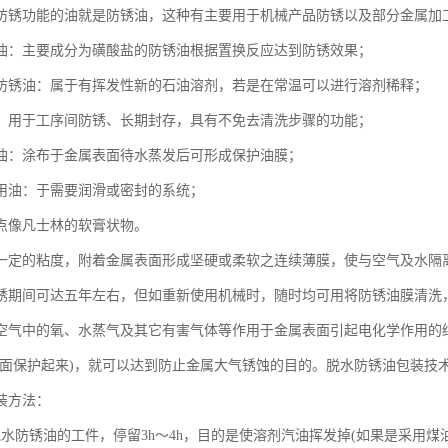
防锈功能的油就是防锈油，这种有主要用于机械产品防锈以及部分金属加
油：主要成分为磺酸盐的防锈油根据置换反应达到防锈效果；
防锈油：属于有挥发性新的石油溶剂，若是在常温可以进行溶剂稀释；
：用于工序间防锈、长期封存，具有不免去清洗步骤的功能；
油：涂布于金属表面待水蒸发后可形成保护油膜；
用油：于需要润滑或密封的系统；
点像凡士林的软膏状物。
一定的粘度，附着金属表面形成坚硬或柔软之连续薄膜，使与空气及水隔
锈期间可达五年左右，但如重新使用机械时，随时均可用将防锈油膜清洗
空气中的氧、水蒸气及其它有害气体等作用于金属表面引起电化学作用的
表面保护起来)，就可以达到防止金属大气锈蚀的目的。脱水防锈油包装技
装方法：
脱水防锈油的工件，停留3h～4h，目的是使溶剂汽油挥发掉(如果是采用