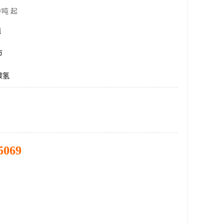
/吨 起
吨
市
碳氢
5069