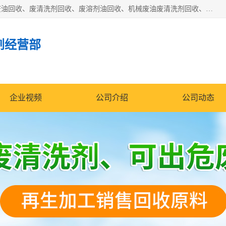
东莞市大岭山莞峰清洗剂经营部拥有的回收加工设备，大量废油回收、废清洗剂回收、废溶剂油回收、机械废油废清洗剂回收、废碳氢回收、碳氢液压油回收、碳氢二氯回收等废清洗剂处理；我们只是提供废旧化工原料的循环使用存放点，执行正规的存放，有正规的回收资质处理。同时我们公司批发零售回收级清洗剂，脱模油再生基础油，质量保证。
剂经营部
企业视频
公司介绍
公司动态