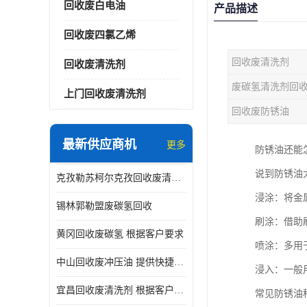
回收废白电油
产品描述
回收废四氯乙烯
回收废清洗剂
回收废清洗剂
废碳氢清洗剂回
上门回收废清洗剂
回收废防锈油
最新供应商机
更多
防锈油还能
说到防锈油
克孜勒苏柯尔克孜回收废清洗剂
浸涂：将金
锡林郭勒盟废碳氢回收
刷涂：借助
黄冈回收废碳氢 根据客户要求
喷涂：多用
中山回收废冲压油 提供快捷上门处理
浸入：一般
宜昌回收废清洗剂 根据客户要求
常见防锈油