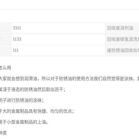
3311
回收废溶剂油
收
1133
回收废碳氢清洗
111
废防锈油回收处
怎么用
大家就会想到润滑油，所以对于防锈油的使用方法我们自然觉得是涂抹，
属浸于液态的防锈油然后取出沥干；
刷子进行防锈油的涂抹；
于大的金属制品具有快捷、均匀的优点；
用于小型金属制品的上油。
种类