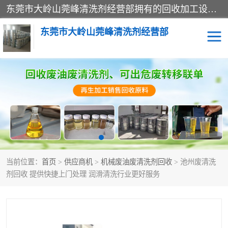
东莞市大岭山莞峰清洗剂经营部拥有的回收加工设备，大量废油回收、废清洗剂回收、废溶剂油回收、机械废油废清洗剂回收、废碳氢回收、碳氢液压油回收、碳氢二氯回收等废清洗剂处理；我们只是提供废旧化工原料的循环使用存放点，执行正规的存放，有正规的回收资质处理。同时我们公司批发零售回收级清洗剂，脱模油再生基础油，质量保证。
东莞市大岭山莞峰清洗剂经营部
废油回收
废清洗剂回收
废溶剂油回收
机械废油废清洗剂回收
废碳氢回收
碳氢液压油回收
当前位置：
首页
>
供应商机
>
机械废油废清洗剂回收
> 池州废清洗
碳氢二氯回收
回收废三四氯乙烯
剂回收 提供快捷上门处理 润滑清洗行业更好服务
回收废液压油
回收废切削油
回收废白电油
回收废四氯乙烯