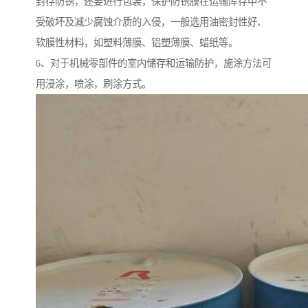
封存防锈，还要进行包装，保护防锈膜在运输库存中不
受破坏及减少腐蚀介质的入侵，一般选用油密封性好、
软膜性材料，如塑料薄膜、铝塑薄膜、蜡纸等。
6、对于机械零部件的室内储存和运输防护，施涂方法可
用浸涂，喷涂，刷涂方式。