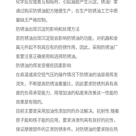
化学反应或者互相吸附，引起凝胶产生沉淀。锈油厂家
通过购买防锈油配方随便生产，在生产防锈油工艺中质
量缺乏严格控制。
防锈油出现沉淀的影响和处理方法
若防锈油出现沉淀就会影响防锈油的功能，对机器和金
属元件起不到其应有的防锈作用，因此，采购防锈油厂
家要注意正确使用和选择防锈油。
防锈油的挥发受哪些因素影响
在高温或高空低气压的操作情况下防锈油的油容易挥发
流失，不断提高防锈油重量比，因此要求防锈剂具有高
度的负荷承受能力，用增加油的粘度来改善这一性能的
效果是有限的。
目前主要是采用加油性添加剂的办法解决。抗射性:随着
原子能和核子能的应用，要求消滑剂具有良好的抗性，
保证摩擦部件的正常防锈条件。对防锈油的要求除在热