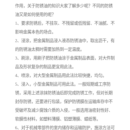
作用，关于防锈油的知识大家了解多少呢？不同的防锈
油又是如何使用的呢？
1、要求防锈后，不挂灰、不残留或低残留、不油腻、不
影响金属本色的场合。
2、浸涂，把金属制品浸入液态防锈油中，取出沥干，有
的防锈油太稠时需要加热到一定温度。
3、刷涂，用刷子把防锈油涂于金属制品表面，对大件制
品及形状复杂的制品更宜用此法。
4、喷涂，对大型金属制品用此法比较快捷，均匀。
5、浸入，小型金属制品可用此法。一般短期或工序防
锈，采用上述涂抹防锈油后即完成防锈工作，但对长期
封存防锈，还要进行包装，保护防锈膜在运输库存中不
受破坏及减少腐蚀介质的入侵，一般选用油密封性好、
软膜性材料，如塑料薄膜、铝塑薄膜、蜡纸等。
6、对于机械零部件的室内储存和运输防护，施涂方法可