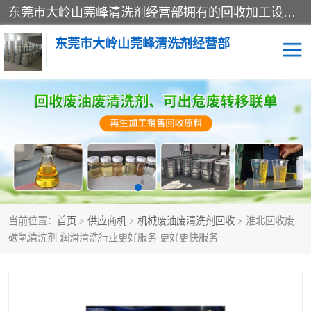
东莞市大岭山莞峰清洗剂经营部拥有的回收加工设备，大量废油回收、废清洗剂回收、废溶剂油回收、机械废油废清洗剂回收、废碳氢回收、碳氢液压油回收、碳氢二氯回收等废清洗剂处理；我们只是提供废旧化工原料的循环使用存放点，执行正规的存放，有正规的回收资质处理。同时我们公司批发零售回收级清洗剂，脱模油再生基础油，质量保证。
东莞市大岭山莞峰清洗剂经营部
废油回收
废清洗剂回收
废溶剂油回收
机械废油废清洗剂回收
废碳氢回收
碳氢液压油回收
当前位置：
首页
>
供应商机
>
机械废油废清洗剂回收
> 淮北回收废
碳氢二氯回收
回收废三四氯乙烯
碳氢清洗剂 润滑清洗行业更好服务 更好更快服务
回收废液压油
回收废切削油
回收废白电油
回收废四氯乙烯