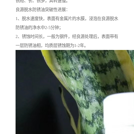
锈短、长、锈多，其转速慢。
良源脱水防锈油突破性进展：
1、脱水速度快，表面有金属片的水膜，浸泡在良源脱水
防锈油的净水中2-5分钟；
2、锈蚀时间长，一般为钢件，经良源处理后，表面带有
一层防锈油相，均质层锈蚀期为1-2年。