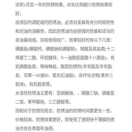
达到1月至一年的防锈效果，对水比例越少防锈效果较
好。
由添加剂调配成的防锈油，必须对金属有充分的吸附性
和对油的溶解性，因此防锈油均由很强的性基和适当的
亲油基组成。目前使用较广、效果较好的有以下几类：
磺酸盐(磺酸钙、磺酸钠和磺酸钡)、羧酸及其盐类(十二
烯基丁二酸、环烷酸锌、N－油酰肌氨酸十八胺盐)、有
机磷酸盐类、咪唑啉盐、酯型防锈剂(羊毛脂及羊毛脂
皂、司苯－60或80、氧化石油脂)、杂环化合物(苯并三
氮唑)、有机胺类等。
水溶性防锈油主要有：亚硝酸钠、、磷酸三钠、磷酸氢
二铵、苯甲酸钠、三乙醇胺等。
而相对于防锈剂而言，防锈油的防锈时间要更长一些，
价格较高，防锈效果更好，即使用了透明快干薄膜防锈
油也会在表面有油感。