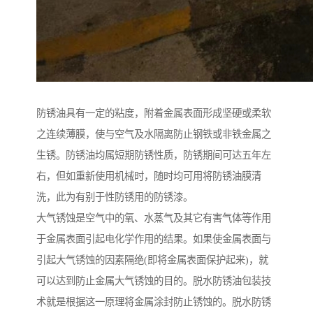
防锈油具有一定的粘度，附着金属表面形成坚硬或柔软
之连续薄膜，使与空气及水隔离防止钢铁或非铁金属之
生锈。防锈油均属短期防锈性质，防锈期间可达五年左
右，但如重新使用机械时，随时均可用将防锈油膜清
洗，此为有别于性防锈用的防锈漆。
大气锈蚀是空气中的氧、水蒸气及其它有害气体等作用
于金属表面引起电化学作用的结果。如果使金属表面与
引起大气锈蚀的因素隔绝(即将金属表面保护起来)，就
可以达到防止金属大气锈蚀的目的。脱水防锈油包装技
术就是根据这一原理将金属涂封防止锈蚀的。脱水防锈