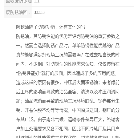
回收废防锈油
111
废防锈油回收处理
33333
防锈油除了防锈功能，还有其他的吗
防锈油，其防锈性能的优劣是评判防锈油的重要参数之
一。然而当选择防锈产品时，单单防锈性能优越的产品
真的能够满足您现场工况的需要吗？在过去相当长的时
间内，不少钢厂对防锈油的性能需求认知，仅仅停留在
“防锈性能好”就行的层面，因此造成了多的应用问题。
造成这样的原因有很多，冲压后大面积锈蚀；未考虑前
后工序的影响而导致的油品兼容、清洗以及冲压润滑问
题；油品流淌而导致的现场工况环境脏乱、钢卷部分生
锈、开卷油膜不均等等情况。中国幅员辽阔，钢厂的分
布其广泛。由于南北气候、运输条件差异巨大，终端客
户加工处理要求又各不相同，因此不同冷轧厂及其用户