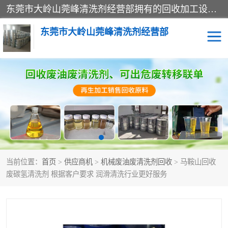
东莞市大岭山莞峰清洗剂经营部拥有的回收加工设备，大量废油回收、废清洗剂回收、废溶剂油回收、机械废油废清洗剂回收、废碳氢回收、碳氢液压油回收、碳氢二氯回收等废清洗剂处理；我们只是提供废旧化工原料的循环使用存放点，执行正规的存放，有正规的回收资质处理。同时我们公司批发零售回收级清洗剂，脱模油再生基础油，质量保证。
东莞市大岭山莞峰清洗剂经营部
废油回收
废清洗剂回收
废溶剂油回收
机械废油废清洗剂回收
废碳氢回收
碳氢液压油回收
当前位置：
首页
>
供应商机
>
机械废油废清洗剂回收
> 马鞍山回收
碳氢二氯回收
回收废三四氯乙烯
废碳氢清洗剂 根据客户要求 润滑清洗行业更好服务
回收废液压油
回收废切削油
回收废白电油
回收废四氯乙烯