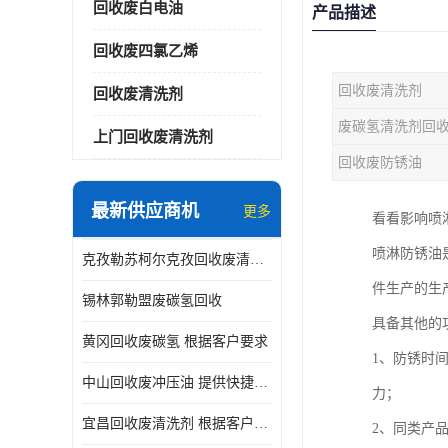
回收废白电油
产品描述
回收废四氯乙烯
回收废清洗剂
回收废清洗剂
废碳氢清洗剂回
上门回收废清洗剂
回收废防锈油
最新供应商机
更多
看看影响喷
喷淋防锈油
克孜勒苏柯尔克孜回收废清洗剂
件生产的生
锡林郭勒盟废碳氢回收
具备其他的
黄冈回收废碳氢 根据客户要求
1、防锈时
中山回收废冲压油 提供快捷上门处理
力；
宜昌回收废清洗剂 根据客户要求
2、同类产