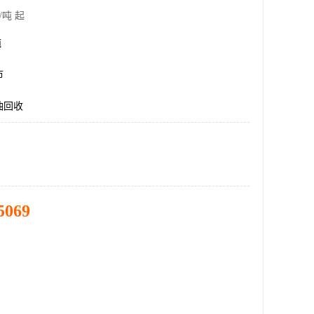
/吨 起
吨
市
油回收
5069