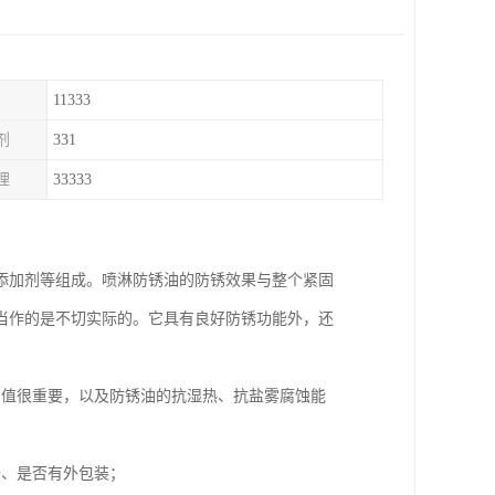
11333
剂
331
理
33333
添加剂等组成。喷淋防锈油的防锈效果与整个紧固
当作的是不切实际的。它具有良好防锈功能外，还
到值很重要，以及防锈油的抗湿热、抗盐雾腐蚀能
干、是否有外包装；