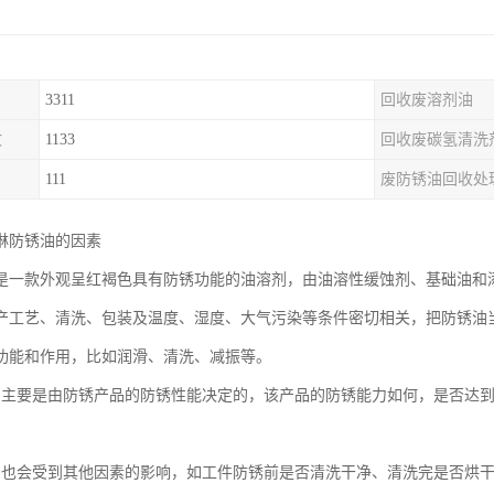
3311
回收废溶剂油
收
1133
回收废碳氢清洗
111
废防锈油回收处
淋防锈油的因素
是一款外观呈红褐色具有防锈功能的油溶剂，由油溶性缓蚀剂、基础油和
产工艺、清洗、包装及温度、湿度、大气污染等条件密切相关，把防锈油
功能和作用，比如润滑、清洗、减振等。
间主要是由防锈产品的防锈性能决定的，该产品的防锈能力如何，是否达
品也会受到其他因素的影响，如工件防锈前是否清洗干净、清洗完是否烘