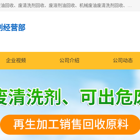
东莞市大岭山莞峰清洗剂经营部拥有的回收加工设备，大量废油回收、废清洗剂回收、废溶剂油回收、机械废油废清洗剂回收、废碳氢回收、碳氢液压油回收、碳氢二氯回收等废清洗剂处理；我们只是提供废旧化工原料的循环使用存放点，执行正规的存放，有正规的回收资质处理。同时我们公司批发零售回收级清洗剂，脱模油再生基础油，质量保证。
剂经营部
企业视频
公司介绍
公司动态