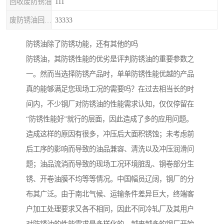
回收废防锈油
111
废防锈油回收处理
33333
防锈油除了防锈功能，还有其他的吗
防锈油，其防锈性能的优劣是评判防锈油的重要参数之
一。然而当选择防锈产品时，单单防锈性能优越的产品
真的能够满足您现场工况的需要吗？在过去相当长的时
间内，不少钢厂对防锈油的性能需求认知，仅仅停留在
“防锈性能好”就行的层面，因此造成了多的应用问题。
造成这样的原因有很多，冲压后大面积锈蚀；未考虑前
后工序的影响而导致的油品兼容、清洗以及冲压润滑问
题；油品流淌而导致的现场工况环境脏乱、钢卷部分生
锈、开卷油膜不均等等情况。中国幅员辽阔，钢厂的分
布其广泛。由于南北气候、运输条件差异巨大，终端客
户加工处理要求又各不相同，因此不同冷轧厂及其用户