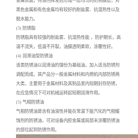
金属表面，待溶剂挥发后形成一层均匀的防锈膜层，对
黑色金属和有色金属均有较好的耐盐雾、抗湿热性以及
脱水能力。
(3) 防锈脂
防锈脂具有较强的耐盐雾、抗湿热性能 ，防护期长，高
温不流失，低温不开裂，油膜透明柔软，涂覆性好。
(4) 润滑油型防锈油
该类防锈油以润滑油的馏份为基础油，加入适当防锈剂
调配而成，其产品分一般金属材料和内燃机内部防锈两
大类，主要用于金属材料及其制品室内短期封存防锈，
在应急情况下可对机械运转起短期润滑作用。
(5) 气相防锈油
气相防锈油是含有油溶性并能在常温下能汽化的气相缓
蚀剂的防锈油，可对设备内腔金属或局部未涂覆防锈油
的部位起到防锈作用。