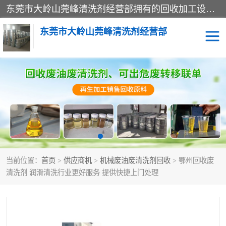
东莞市大岭山莞峰清洗剂经营部拥有的回收加工设备，大量废油回收、废清洗剂回收、废溶剂油回收、机械废油废清洗剂回收、废碳氢回收、碳氢液压油回收、碳氢二氯回收等废清洗剂处理；我们只是提供废旧化工原料的循环使用存放点，执行正规的存放，有正规的回收资质处理。同时我们公司批发零售回收级清洗剂，脱模油再生基础油，质量保证。
东莞市大岭山莞峰清洗剂经营部
废油回收
废清洗剂回收
废溶剂油回收
机械废油废清洗剂回收
废碳氢回收
碳氢液压油回收
当前位置：
首页
>
供应商机
>
机械废油废清洗剂回收
> 鄂州回收废
碳氢二氯回收
回收废三四氯乙烯
清洗剂 润滑清洗行业更好服务 提供快捷上门处理
回收废液压油
回收废切削油
回收废白电油
回收废四氯乙烯