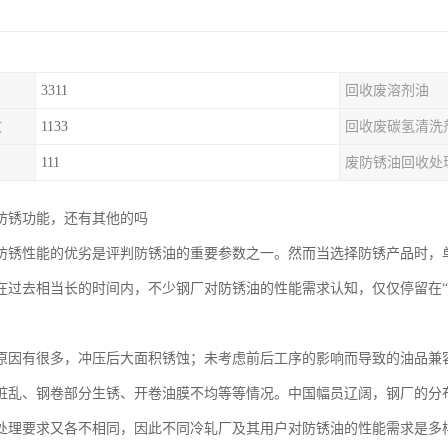
3311
回收废溶剂油
收
1133
回收废碳氢清洗
111
废防锈油回收处
防锈功能，还有其他的吗
防锈性能的优劣是评判防锈油的重要参数之一。然而当选择防锈产品时，
在过去相当长的时间内，不少钢厂对防锈油的性能需求认知，仅仅停留在“
原因有很多，冲压后大面积锈蚀；未考虑前后工序的影响而导致的油品兼
脏乱、钢卷部分生锈、开卷油膜不均等等情况。中国幅员辽阔，钢厂的分
处理要求又各不相同，因此不同冷轧厂及其用户对防锈油的性能需求是多