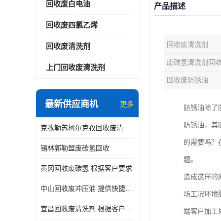
回收废白电油
产品描述
回收废四氯乙烯
回收废清洗剂
回收废清洗剂
废碳氢清洗剂回
上门回收废清洗剂
回收废防锈油
最新供应商机
更多
防锈油除了
防锈油，其
克孜勒苏柯尔克孜回收废清洗剂
的需要吗？
锡林郭勒盟废碳氢回收
题。
黄冈回收废碳氢 根据客户要求
造成这样的
中山回收废冲压油 提供快捷上门处理
场工况环境
宜昌回收废清洗剂 根据客户要求
端客户加工