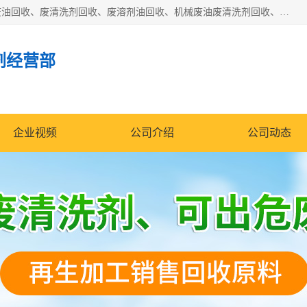
东莞市大岭山莞峰清洗剂经营部拥有的回收加工设备，大量废油回收、废清洗剂回收、废溶剂油回收、机械废油废清洗剂回收、废碳氢回收、碳氢液压油回收、碳氢二氯回收等废清洗剂处理；我们只是提供废旧化工原料的循环使用存放点，执行正规的存放，有正规的回收资质处理。同时我们公司批发零售回收级清洗剂，脱模油再生基础油，质量保证。
剂经营部
企业视频
公司介绍
公司动态