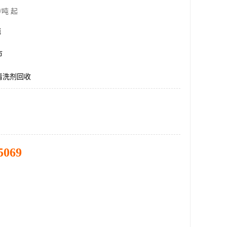
/吨 起
吨
市
清洗剂回收
5069