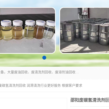
东莞市大岭山莞峰清洗剂经营部拥有的回收加工设备，大量废油回收、废清洗剂回收、废溶剂油回收、机械废油废清洗剂回收、废碳氢回收、碳氢液压油回收、碳氢二氯回收等废清洗剂处理；我们只是提供废旧化工原料的循环使用存放点，执行正规的存放，有正规的回收资质处理。同时我们公司批发零售回收级清洗剂，脱模油再生基础油，质量保证。
阳废碳氢清洗剂回收 润滑清洗行业更好服务 根据客户要求
邵阳废碳氢清洗剂回