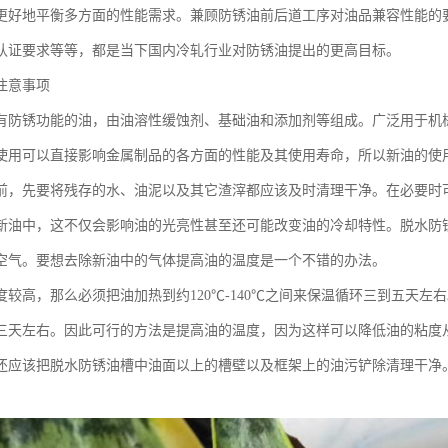
更好地平衡多方面的性能需求。兼顾防锈油前后道工序对油品兼容性能的
认证要求等等，都是当下国内冷轧行业对防锈油提出的更高目标。
注意事项
有防锈功能的油，由油溶性缓蚀剂、基础油和添加剂等组成。广泛用于机
使用可以直接影响金属制品的各方面的性能及其使用寿命，所以新油的使
前，先要将残存的水、油泥以及其它渣滓都应该及时清理干净。在必要时
新油中，这不仅会影响油的光亮性甚至还可能改变油的冷却特性。脱水防
空气。要想去除新油中的气体提高油的温度是一个不错的办法。
度较高，那么必须把油加热到约120℃-140℃之间来保温循环三到五天左
三天左右。因此可行的方法是提高油的温度，因为这样可以降低油的粘度
还应该把脱水防锈油槽中油面以上的槽壁以及框架上的油污铲除清理干净