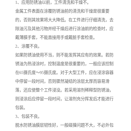
1、应用防锈油以前，工件清洗和干燥不。
金属工件表面在涂覆防锈油前的清洗和干燥是很重要
的，否则其效果将大大降低。在工件进行仔细清洗，去
除油污及其他污物并经干燥后进行涂油前的检查时，应
戴薄膜手套，不能直接用手或戴脏手套检查。
2、涂覆不良。
如果防锈油使用不当，则不能发挥其应有的效果。若防
锈油为热浸涂时，控制温度是很重要的，一般应该控制
在65摄氏度～95摄氏度。对于大型工件，应在浸涂容器
中停留一段时间，否则骤然凝结的涂层太厚而容易滑
落，还应使整个工件浸没。若采用溶剂稀释型防锈油，
则浸涂后应停留一段时间，让溶剂充分挥发后才能进行
包装。
3、包装不良。
脱水防锈油膜层韧性好，一般碰撞问题不大，不必外包