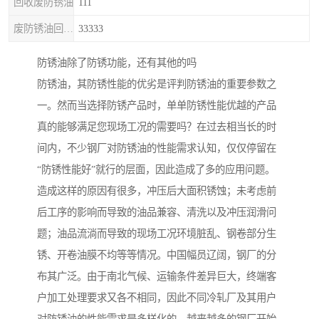
回收废防锈油
111
废防锈油回收处理
33333
防锈油除了防锈功能，还有其他的吗
防锈油，其防锈性能的优劣是评判防锈油的重要参数之
一。然而当选择防锈产品时，单单防锈性能优越的产品
真的能够满足您现场工况的需要吗？在过去相当长的时
间内，不少钢厂对防锈油的性能需求认知，仅仅停留在
“防锈性能好”就行的层面，因此造成了多的应用问题。
造成这样的原因有很多，冲压后大面积锈蚀；未考虑前
后工序的影响而导致的油品兼容、清洗以及冲压润滑问
题；油品流淌而导致的现场工况环境脏乱、钢卷部分生
锈、开卷油膜不均等等情况。中国幅员辽阔，钢厂的分
布其广泛。由于南北气候、运输条件差异巨大，终端客
户加工处理要求又各不相同，因此不同冷轧厂及其用户