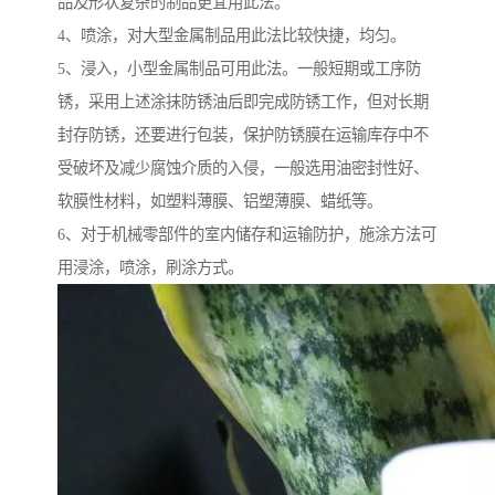
品及形状复杂的制品更宜用此法。
4、喷涂，对大型金属制品用此法比较快捷，均匀。
5、浸入，小型金属制品可用此法。一般短期或工序防
锈，采用上述涂抹防锈油后即完成防锈工作，但对长期
封存防锈，还要进行包装，保护防锈膜在运输库存中不
受破坏及减少腐蚀介质的入侵，一般选用油密封性好、
软膜性材料，如塑料薄膜、铝塑薄膜、蜡纸等。
6、对于机械零部件的室内储存和运输防护，施涂方法可
用浸涂，喷涂，刷涂方式。