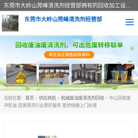
东莞市大岭山莞峰清洗剂经营部拥有的回收加工设备，大量废油回收、废清洗剂回收、废溶剂油回收、机械废油废清洗剂回收、废碳氢回收、碳氢液压油回收、碳氢二氯回收等废清洗剂处理；我们只是提供废旧化工原料的循环使用存放点，执行正规的存放，有正规的回收资质处理。同时我们公司批发零售回收级清洗剂，脱模油再生基础油，质量保证。
东莞市大岭山莞峰清洗剂经营部
废油回收
废清洗剂回收
废溶剂油回收
机械废油废清洗剂回收
废碳氢回收
碳氢液压油回收
当前位置：
首页
>
供应商机
>
机械废油废清洗剂回收
> 中山回收废
碳氢二氯回收
回收废三四氯乙烯
冲剪油 润滑清洗行业更好服务 提供快捷上门处理
回收废液压油
回收废切削油
回收废白电油
回收废四氯乙烯