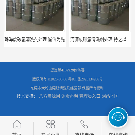
河源废碳氢清洗剂处理 持之以恒为客户服务
阳江回收废白电油 持之以恒为客户服务
您是第
4139929
位访客
版权所有 ©2026-08-06
粤ICP备2023134206号
东莞市大岭山莞峰清洗剂经营部
保留所有权利.
技术支持：
八方资源网
免责声明
管理员入口
网站地图
梅州回收废碳氢清洗剂 现款交易
惠州废白电油回收 持之以恒为客户服务