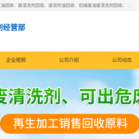
东莞市大岭山莞峰清洗剂经营部拥有的回收加工设备，大量废油回收、废清洗剂回收、废溶剂油回收、机械废油废清洗剂回收、废碳氢回收、碳氢液压油回收、碳氢二氯回收等废清洗剂处理；我们只是提供废旧化工原料的循环使用存放点，执行正规的存放，有正规的回收资质处理。同时我们公司批发零售回收级清洗剂，脱模油再生基础油，质量保证。
剂经营部
企业视频
公司介绍
公司动态