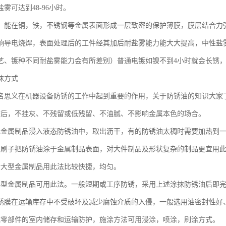
雾可达到48-96小时。
：能在铜，铁，不锈钢等金属表面形成一层致密的保护薄膜，膜层结合力
响导电烧焊，表面处理后的工件经其加后耐盐雾能力能大大提高，中性盐雾测
艺、镀种不同耐盐雾能力会有所差别）普通电镀如镍不到4小时就会长锈
抹方式
名思义在机器设备防锈的工作中起到重要的作用，关于防锈油的知识大家
锈后，不挂灰、不残留或低残留、不油腻、不影响金属本色的场合。
把金属制品浸入液态防锈油中，取出沥干，有的防锈油太稠时需要加热到
用刷子把防锈油涂于金属制品表面，对大件制品及形状复杂的制品更宜用
对大型金属制品用此法比较快捷，均匀。
小型金属制品可用此法。一般短期或工序防锈，采用上述涂抹防锈油后即
锈膜在运输库存中不受破坏及减少腐蚀介质的入侵，一般选用油密封性好
械零部件的室内储存和运输防护，施涂方法可用浸涂，喷涂，刷涂方式。