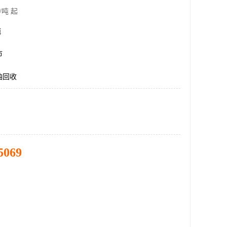
/吨 起
吨
市
油回收
5069