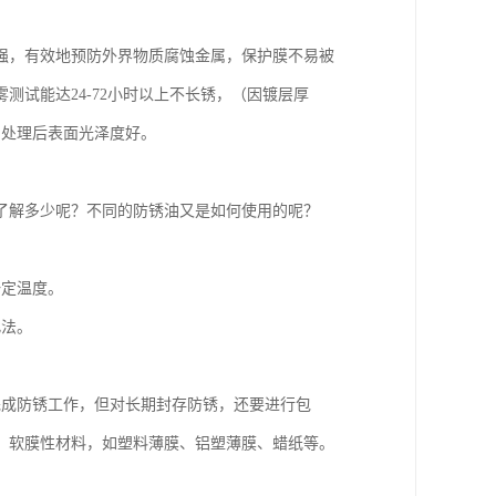
强，有效地预防外界物质腐蚀金属，保护膜不易被
试能达24-72小时以上不长锈，（因镀层厚
，处理后表面光泽度好。
了解多少呢？不同的防锈油又是如何使用的呢？
一定温度。
此法。
完成防锈工作，但对长期封存防锈，还要进行包
、软膜性材料，如塑料薄膜、铝塑薄膜、蜡纸等。