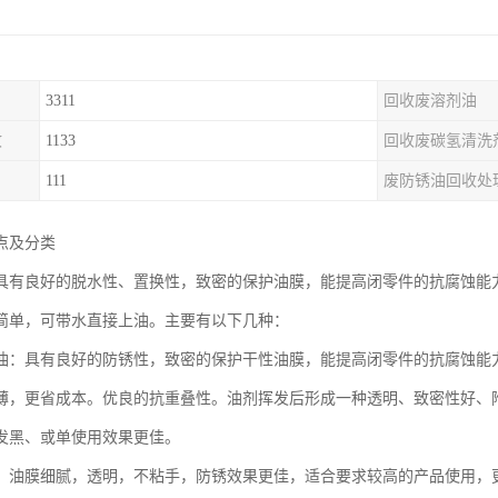
3311
回收废溶剂油
收
1133
回收废碳氢清洗
111
废防锈油回收处
点及分类
具有良好的脱水性、置换性，致密的保护油膜，能提高闭零件的抗腐蚀能
简单，可带水直接上油。主要有以下几种：
油：具有良好的防锈性，致密的保护干性油膜，能提高闭零件的抗腐蚀能
薄，更省成本。优良的抗重叠性。油剂挥发后形成一种透明、致密性好、
发黑、或单使用效果更佳。
：油膜细腻，透明，不粘手，防锈效果更佳，适合要求较高的产品使用，