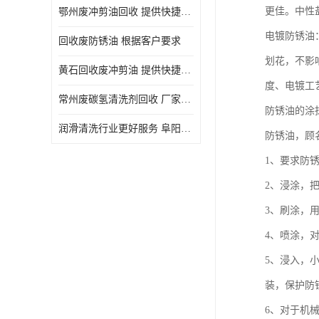
更佳。中性盐
鄂州废冲剪油回收 提供快捷上门处理
电镀防锈油
回收废防锈油 根据客户要求
划花，不影
黄石回收废冲剪油 提供快捷上门处理
度、电镀工
常州废碳氢清洗剂回收 厂家价格
防锈油的涂
润滑清洗行业更好服务 阜阳回收废防锈油
防锈油，顾
1、要求防
2、浸涂，
3、刷涂，
4、喷涂，
5、浸入，
装，保护防
6、对于机