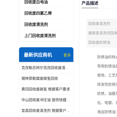
回收废白电油
产品描述
回收废四氯乙烯
回收废清洗剂
回收废清洗剂
废碳氢清洗剂回
上门回收废清洗剂
回收废防锈油
最新供应商机
更多
防锈油的特
常用防锈油
克孜勒苏柯尔克孜回收废清洗剂
使用，工艺
锡林郭勒盟废碳氢回收
挥发性防锈
黄冈回收废碳氢 根据客户要求
防锈，油膜
中山回收废冲压油 提供快捷上门处理
化、电镀、
宜昌回收废清洗剂 根据客户要求
海运防锈油