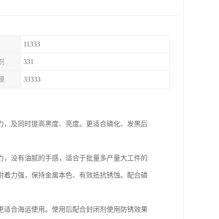
11333
剂
331
理
33333
力，及同时提高黑度、亮度。更适合磷化、发黑后
力，没有油腻的手感，适合于批量多产量大工件的
附着力强，保持金属本色、有效抵抗锈蚀。配合磷
更适合海运使用。使用后配合封闭剂使用防锈效果