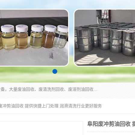
东莞市大岭山莞峰清洗剂经营部拥有的回收加工设备，大量废油回收、废清洗剂回收、废溶剂油回收、机械废油废清洗剂回收、废碳氢回收、碳氢液压油回收、碳氢二氯回收等废清洗剂处理；我们只是提供废旧化工原料的循环使用存放点，执行正规的存放，有正规的回收资质处理。同时我们公司批发零售回收级清洗剂，脱模油再生基础油，质量保证。
阳废冲剪油回收 提供快捷上门处理 润滑清洗行业更好服务
阜阳废冲剪油回收 