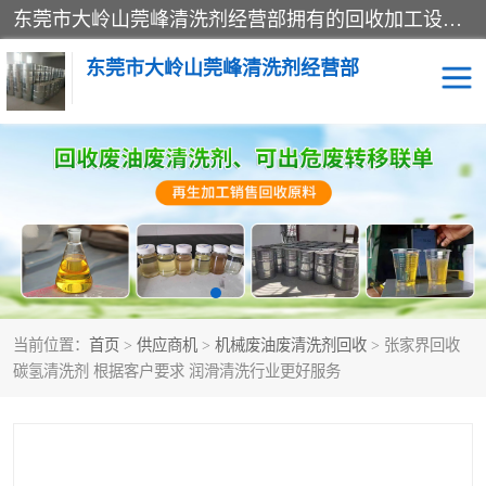
东莞市大岭山莞峰清洗剂经营部拥有的回收加工设备，大量废油回收、废清洗剂回收、废溶剂油回收、机械废油废清洗剂回收、废碳氢回收、碳氢液压油回收、碳氢二氯回收等废清洗剂处理；我们只是提供废旧化工原料的循环使用存放点，执行正规的存放，有正规的回收资质处理。同时我们公司批发零售回收级清洗剂，脱模油再生基础油，质量保证。
东莞市大岭山莞峰清洗剂经营部
废油回收
废清洗剂回收
废溶剂油回收
机械废油废清洗剂回收
废碳氢回收
碳氢液压油回收
当前位置：
首页
>
供应商机
>
机械废油废清洗剂回收
> 张家界回收
碳氢二氯回收
回收废三四氯乙烯
碳氢清洗剂 根据客户要求 润滑清洗行业更好服务
回收废液压油
回收废切削油
回收废白电油
回收废四氯乙烯