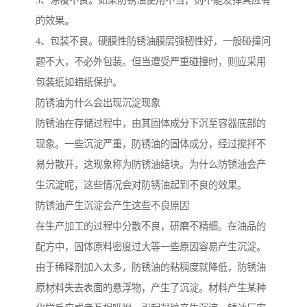
3、涂覆不良。如果防锈油使用不当，则不能发挥其应有
的效果。
4、包装不良。硬膜性防锈油膜层强韧性好，一般碰撞问
题不大，不必外包装。但当遭受严重碰撞时，则应采用
包装纸如蜡纸保护。
防锈油为什么会出现沉淀现象
防锈油在存储过程中，由其固体成分下沉至容器底部的
现象。一些沉淀严重，防锈油的固体成分，经过搅拌不
易分散开，这现象称为防锈油结块。为什么防锈油会产
生沉淀呢，这些情况会对防锈油起到不良的效果。
防锈油产生沉淀会产生这些不良原因
在生产加工的过程中分散不良，研磨不精细。在油品的
配方中，固体原料密度过大等一些原因容易产生沉淀。
由于稀释剂加入太多，防锈油的粘稠度就降低，防锈油
原材料失去表面的悬浮物，产生了沉淀。材料产生某种