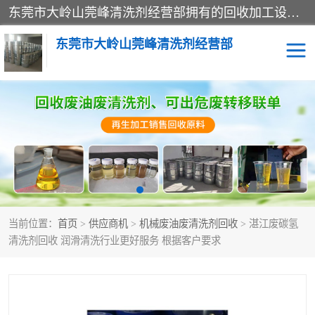
东莞市大岭山莞峰清洗剂经营部拥有的回收加工设备，大量废油回收、废清洗剂回收、废溶剂油回收、机械废油废清洗剂回收、废碳氢回收、碳氢液压油回收、碳氢二氯回收等废清洗剂处理；我们只是提供废旧化工原料的循环使用存放点，执行正规的存放，有正规的回收资质处理。同时我们公司批发零售回收级清洗剂，脱模油再生基础油，质量保证。
东莞市大岭山莞峰清洗剂经营部
废油回收
废清洗剂回收
废溶剂油回收
机械废油废清洗剂回收
废碳氢回收
碳氢液压油回收
当前位置：
首页
>
供应商机
>
机械废油废清洗剂回收
> 湛江废碳氢
碳氢二氯回收
回收废三四氯乙烯
清洗剂回收 润滑清洗行业更好服务 根据客户要求
回收废液压油
回收废切削油
回收废白电油
回收废四氯乙烯