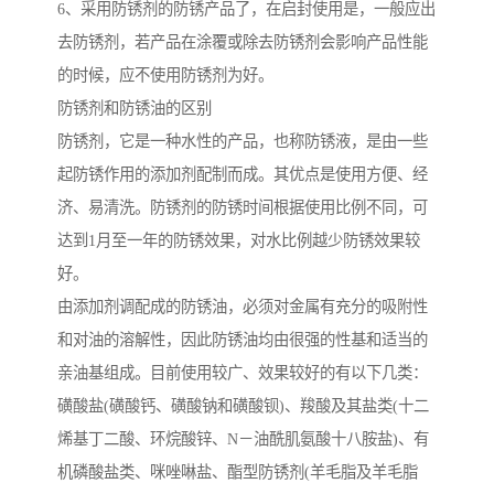
6、采用防锈剂的防锈产品了，在启封使用是，一般应出
去防锈剂，若产品在涂覆或除去防锈剂会影响产品性能
的时候，应不使用防锈剂为好。
防锈剂和防锈油的区别
防锈剂，它是一种水性的产品，也称防锈液，是由一些
起防锈作用的添加剂配制而成。其优点是使用方便、经
济、易清洗。防锈剂的防锈时间根据使用比例不同，可
达到1月至一年的防锈效果，对水比例越少防锈效果较
好。
由添加剂调配成的防锈油，必须对金属有充分的吸附性
和对油的溶解性，因此防锈油均由很强的性基和适当的
亲油基组成。目前使用较广、效果较好的有以下几类：
磺酸盐(磺酸钙、磺酸钠和磺酸钡)、羧酸及其盐类(十二
烯基丁二酸、环烷酸锌、N－油酰肌氨酸十八胺盐)、有
机磷酸盐类、咪唑啉盐、酯型防锈剂(羊毛脂及羊毛脂