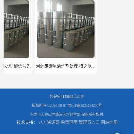
河源废碳氢清洗剂处理 持之以恒为客户服务
阳江回收废白电油 持之以恒为客户服务
您是第
4145664
位访客
版权所有 ©2026-08-07
粤ICP备2023134206号
东莞市大岭山莞峰清洗剂经营部
保留所有权利.
技术支持：
八方资源网
免责声明
管理员入口
网站地图