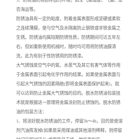
3、防锈油防锈后存放的环境，如空气潮湿度、气温、是
否海运等。
防锈油具有一定的粘度，附着金属表面形成坚硬或柔软
之连续薄膜，使与空气及水隔离防止钢铁或非铁金属之
生锈。防锈油均属短期防锈性质，防锈期间可达五年左
右，但如重新使用机械时，随时均可用将防锈油膜清
洗，此为有别于性防锈用的防锈漆。
大气锈蚀是空气中的氧、水蒸气及其它有害气体等作用
于金属表面引起电化学作用的结果。如果使金属表面与
引起大气锈蚀的因素隔绝(即将金属表面保护起来)，就
可以达到防止金属大气锈蚀的目的。脱水防锈油包装技
术就是根据这一原理将金属涂封防止锈蚀的。脱水防锈
油的包装方法：
1、将涂好脱水防锈油的工件，停留3h～4h，目的是使溶
剂汽油挥发掉(如果是采用煤油或其他溶剂稀释，则停留