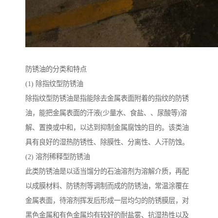
防锈油的分类和特点
(1) 除指纹型防锈油
除指纹型防锈油是指能除去金属表面附着的指纹的防锈
油，能把金属表面的汗液(少量水、食盐、、尿酸等)溶
解、置换或中和，以达到抑制金属腐蚀的目的。该类油
具有良好的湿热防锈性、除膜性、分离性、人汗防蚀。
(2) 溶剂稀释型防锈油
此类防锈油是以适当馏分的石油溶剂为溶解介质，再配
以成膜材料、防锈剂等调制而成的防锈油，常温涂覆在
金属表面，待溶剂挥发后形成一层均匀的防锈膜层，对
黑色金属和有色金属均有较好的耐盐雾、抗湿热性以及