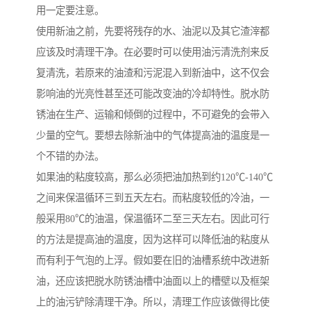
用一定要注意。
使用新油之前，先要将残存的水、油泥以及其它渣滓都
应该及时清理干净。在必要时可以使用油污清洗剂来反
复清洗，若原来的油渣和污泥混入到新油中，这不仅会
影响油的光亮性甚至还可能改变油的冷却特性。脱水防
锈油在生产、运输和倾倒的过程中，不可避免的会带入
少量的空气。要想去除新油中的气体提高油的温度是一
个不错的办法。
如果油的粘度较高，那么必须把油加热到约120℃-140℃
之间来保温循环三到五天左右。而粘度较低的冷油，一
般采用80℃的油温，保温循环二至三天左右。因此可行
的方法是提高油的温度，因为这样可以降低油的粘度从
而有利于气泡的上浮。假如要在旧的油槽系统中改进新
油，还应该把脱水防锈油槽中油面以上的槽壁以及框架
上的油污铲除清理干净。所以，清理工作应该做得比使