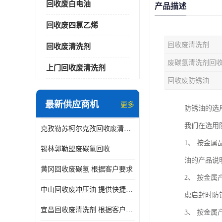
回收废白电油
产品描述
回收废四氯乙烯
回收废清洗剂
回收废清洗剂
废碳氢清洗剂回
上门回收废清洗剂
回收废防锈油
最新供应商机
更多
防锈油的选
我们在选用
克孜勒苏柯尔克孜回收废清洗剂
1、 按金
锡林郭勒盟废碳氢回收
油的产品说
黄冈回收废碳氢 根据客户要求
2、 按金
中山回收废冲压油 提供快捷上门处理
虑启封时防
宜昌回收废清洗剂 根据客户要求
3、 按金