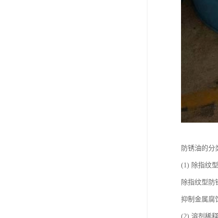
防锈油的分
(1) 除指纹
除指纹型防
抑制金属腐
(2) 溶剂