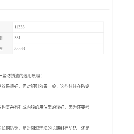
11333
剂
331
理
33333
一些防锈油的选用原理：
锈效果很好，但对铜则效果一般，这些往往在防锈
结构复杂有孔或内腔的用油型的较好，因为还要考
的长期防锈，是对潮湿环境的长期封存防锈，还是