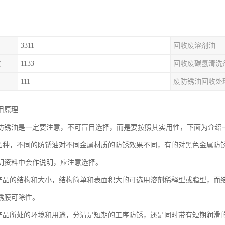
3311
回收废溶剂油
收
1133
回收废碳氢清洗
111
废防锈油回收处
用原理
防锈油是一定要注意，不可盲目选择，而是要按照其实用性，下面为介绍
属品种，不同的防锈油对不同金属材质的防锈效果不同，有的对黑色金属防
明资料中会作说明，应注意选择。
属产品的结构和大小，结构简单和表面积大的可选用溶剂稀释型或脂型，而
锈膜可除性。
属产品所处的环境和用途，分清是短期的工序防锈，还是同时带有短期润滑