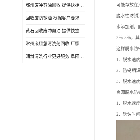
可能存放在
鄂州废冲剪油回收 提供快捷上门处理
脱水性防锈
回收废防锈油 根据客户要求
水添加剂，
黄石回收废冲剪油 提供快捷上门处理
2％-3％
常州废碳氢清洗剂回收 厂家价格
这样脱水防
润滑清洗行业更好服务 阜阳回收废防锈油
1、脱水速
2、防锈期
3、脱水速
良源脱水防
1、脱水速
2、锈蚀时