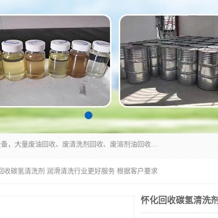
东莞市大岭山莞峰清洗剂经营部拥有的回收加工设备，大量废油回收、废清洗剂回收、废溶剂油回收、机械废油废清洗剂回收、废碳氢回收、碳氢液压油回收、碳氢二氯回收等废清洗剂处理；我们只是提供废旧化工原料的循环使用存放点，执行正规的存放，有正规的回收资质处理。同时我们公司批发零售回收级清洗剂，脱模油再生基础油，质量保证。
化回收碳氢清洗剂 润滑清洗行业更好服务 根据客户要求
怀化回收碳氢清洗剂