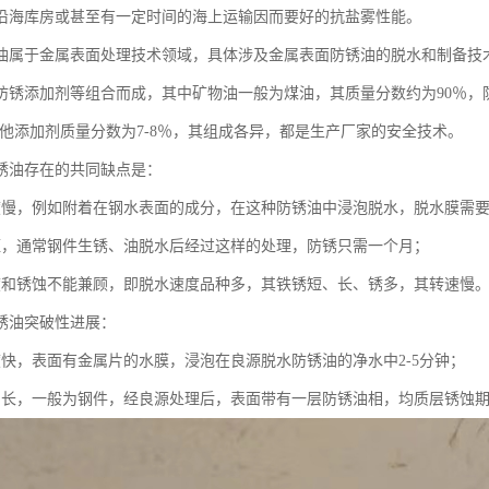
沿海库房或甚至有一定时间的海上运输因而要好的抗盐雾性能。
油属于金属表面处理技术领域，具体涉及金属表面防锈油的脱水和制备技
防锈添加剂等组合而成，其中矿物油一般为煤油，其质量分数约为90％，
，其他添加剂质量分数为7-8％，其组成各异，都是生产厂家的安全技术。
锈油存在的共同缺点是：
度慢，例如附着在钢水表面的成分，在这种防锈油中浸泡脱水，脱水膜需要10
短，通常钢件生锈、油脱水后经过这样的处理，防锈只需一个月；
度和锈蚀不能兼顾，即脱水速度品种多，其铁锈短、长、锈多，其转速慢
锈油突破性进展：
度快，表面有金属片的水膜，浸泡在良源脱水防锈油的净水中2-5分钟；
间长，一般为钢件，经良源处理后，表面带有一层防锈油相，均质层锈蚀期为