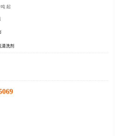
/吨 起
吨
市
氢清洗剂
5069