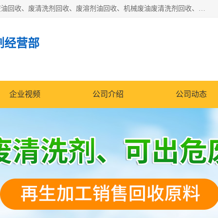
东莞市大岭山莞峰清洗剂经营部拥有的回收加工设备，大量废油回收、废清洗剂回收、废溶剂油回收、机械废油废清洗剂回收、废碳氢回收、碳氢液压油回收、碳氢二氯回收等废清洗剂处理；我们只是提供废旧化工原料的循环使用存放点，执行正规的存放，有正规的回收资质处理。同时我们公司批发零售回收级清洗剂，脱模油再生基础油，质量保证。
剂经营部
企业视频
公司介绍
公司动态