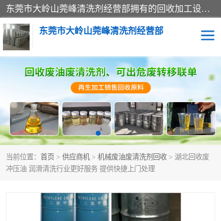
东莞市大岭山莞峰清洗剂经营部拥有的回收加工设备，大量废油回收、废清洗剂回收、废溶剂油回收、机械废油废清洗剂回收、废碳氢回收、碳氢液压油回收、碳氢二氯回收等废清洗剂处理；我们只是提供废旧化工原料的循环使用存放点，执行正规的存放，有正规的回收资质处理。同时我们公司批发零售回收级清洗剂，脱模油再生基础油，质量保证。
东莞市大岭山莞峰清洗剂经营部
废油回收
废清洗剂回收
废溶剂油回收
机械废油废清洗剂回收
废碳氢回收
碳氢液压油回收
当前位置：
首页
>
供应商机
>
机械废油废清洗剂回收
> 湖北回收废
碳氢二氯回收
回收废三四氯乙烯
冲压油 润滑清洗行业更好服务 提供快捷上门处理
回收废液压油
回收废切削油
回收废白电油
回收废四氯乙烯