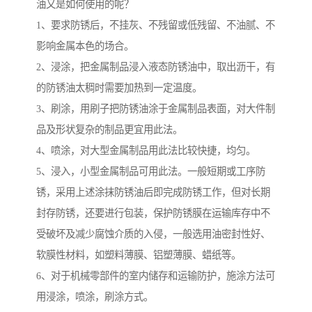
油又是如何使用的呢？
1、要求防锈后，不挂灰、不残留或低残留、不油腻、不
影响金属本色的场合。
2、浸涂，把金属制品浸入液态防锈油中，取出沥干，有
的防锈油太稠时需要加热到一定温度。
3、刷涂，用刷子把防锈油涂于金属制品表面，对大件制
品及形状复杂的制品更宜用此法。
4、喷涂，对大型金属制品用此法比较快捷，均匀。
5、浸入，小型金属制品可用此法。一般短期或工序防
锈，采用上述涂抹防锈油后即完成防锈工作，但对长期
封存防锈，还要进行包装，保护防锈膜在运输库存中不
受破坏及减少腐蚀介质的入侵，一般选用油密封性好、
软膜性材料，如塑料薄膜、铝塑薄膜、蜡纸等。
6、对于机械零部件的室内储存和运输防护，施涂方法可
用浸涂，喷涂，刷涂方式。