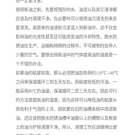
用一定要注意。
使用新油之前，先要将残存的水、油泥以及其它渣滓都
应该及时清理干净。在必要时可以使用油污清洗剂来反
复清洗，若原来的油渣和污泥混入到新油中，这不仅会
影响油的光亮性甚至还可能改变油的冷却特性。脱水防
锈油在生产、运输和倾倒的过程中，不可避免的会带入
少量的空气。要想去除新油中的气体提高油的温度是一
个不错的办法。
如果油的粘度较高，那么必须把油加热到约120℃-140℃
之间来保温循环三到五天左右。而粘度较低的冷油，一
般采用80℃的油温，保温循环二至三天左右。因此可行
的方法是提高油的温度，因为这样可以降低油的粘度从
而有利于气泡的上浮。假如要在旧的油槽系统中改进新
油，还应该把脱水防锈油槽中油面以上的槽壁以及框架
上的油污铲除清理干净。所以，清理工作应该做得比使