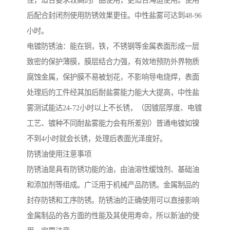
佳，适合要求较高的产品使用，更适合海运使用。使用
后配合封闭剂使用防锈效果更佳。中性盐雾可达到48-96
小时。
电镀防锈油：能在铜，铁，不锈钢等金属表面形成一层
致密的保护薄膜，膜层结合力强，有效地预防外界物质
腐蚀金属，保护膜不易被划花，不影响导电烧焊，表面
处理后的工件经其加后耐盐雾能力能大大提高，中性盐
雾测试能达24-72小时以上不长锈，（因镀层厚度、电镀
工艺、镀种不同耐盐雾能力会有所差别）普通电镀如镍
不到4小时就会长锈，处理后表面光泽度好。
防锈油使用注意事项
防锈油是具有防锈功能的油，由油溶性缓蚀剂、基础油
和添加剂等组成。广泛用于机械产品防锈。金属制品的
封存防锈和工序防锈。防锈油的正确使用可以直接影响
金属制品的各方面的性能及其使用寿命，所以新油的使