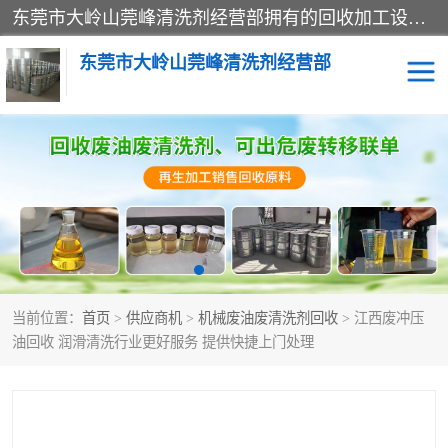
东莞市大岭山莞峰清洗剂经营部拥有的回收加工设备，大量废油回收、废清洗剂回收、废溶剂油回收、机械废油废清洗剂回收、废碳氢回收、碳氢液压油回收、碳氢二氯回收等废清洗剂处理；我们只是提供废旧化工原料的循环使用存放点，执行正规的存放，有正规的回收资质处理。同时我们公司批发零售回收级清洗剂，脱模油再生基础油，质量保证。
东莞市大岭山莞峰清洗剂经营部
废油回收
废清洗剂回收
废溶剂油回收
机械废油废清洗剂回收
废碳氢回收
碳氢液压油回收
当前位置：
首页
>
供应商机
>
机械废油废清洗剂回收
> 江西废冲压
碳氢二氯回收
回收废三四氯乙烯
油回收 润滑清洗行业更好服务 提供快捷上门处理
回收废液压油
回收废切削油
回收废白电油
回收废四氯乙烯