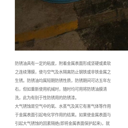
防锈油具有一定的粘度，附着金属表面形成坚硬或柔软
之连续薄膜，使与空气及水隔离防止钢铁或非铁金属之
生锈。防锈油均属短期防锈性质，防锈期间可达五年左
右，但如重新使用机械时，随时均可用将防锈油膜清
洗，此为有别于性防锈用的防锈漆。
大气锈蚀是空气中的氧、水蒸气及其它有害气体等作用
于金属表面引起电化学作用的结果。如果使金属表面与
引起大气锈蚀的因素隔绝(即将金属表面保护起来)，就