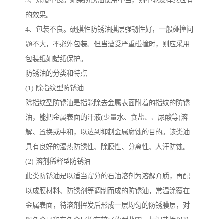
3、涂覆不良。如果防锈油使用不当，则不能发挥其应有
的效果。
4、包装不良。硬膜性防锈油膜层强韧性好，一般碰撞问
题不大，不必外包装。但当遭受严重碰撞时，则应采用
包装纸如蜡纸保护。
防锈油的分类和特点
(1) 除指纹型防锈油
除指纹型防锈油是指能除去金属表面附着的指纹的防锈
油，能把金属表面的汗液(少量水、食盐、、尿酸等)溶
解、置换或中和，以达到抑制金属腐蚀的目的。该类油
具有良好的湿热防锈性、除膜性、分离性、人汗防蚀。
(2) 溶剂稀释型防锈油
此类防锈油是以适当馏分的石油溶剂为溶解介质，再配
以成膜材料、防锈剂等调制而成的防锈油，常温涂覆在
金属表面，待溶剂挥发后形成一层均匀的防锈膜层，对