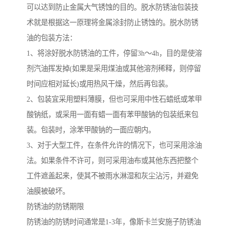
可以达到防止金属大气锈蚀的目的。脱水防锈油包装技
术就是根据这一原理将金属涂封防止锈蚀的。脱水防锈
油的包装方法：
1、将涂好脱水防锈油的工件，停留3h～4h，目的是使溶
剂汽油挥发掉(如果是采用煤油或其他溶剂稀释，则停留
时间应相对延长)或用热风干燥，然后再包装。
2、包装宜采用塑料薄膜，但也可采用中性石蜡纸或苯甲
酸钠纸，或采用一面有蜡一面有苯甲酸钠的包装纸来包
装。包装时，涂苯甲酸钠的一面应朝内。
3、对于大型工件，在条件允许的情况下，也可采用涂油
法。如果条件不许可，则可采用油布或其他东西把整个
工件遮盖起来，使其不被雨水淋湿和灰尘沾污，并避免
油膜被破坏。
防锈油的防锈期限
防锈油的防锈时间通常是1-3年，像斯卡兰安施子防锈油