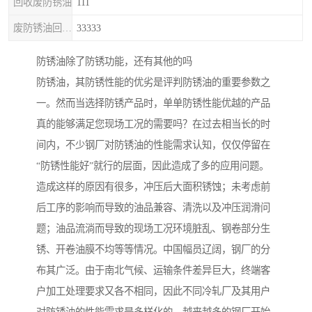
回收废防锈油
111
废防锈油回收处理
33333
防锈油除了防锈功能，还有其他的吗
防锈油，其防锈性能的优劣是评判防锈油的重要参数之
一。然而当选择防锈产品时，单单防锈性能优越的产品
真的能够满足您现场工况的需要吗？在过去相当长的时
间内，不少钢厂对防锈油的性能需求认知，仅仅停留在
“防锈性能好”就行的层面，因此造成了多的应用问题。
造成这样的原因有很多，冲压后大面积锈蚀；未考虑前
后工序的影响而导致的油品兼容、清洗以及冲压润滑问
题；油品流淌而导致的现场工况环境脏乱、钢卷部分生
锈、开卷油膜不均等等情况。中国幅员辽阔，钢厂的分
布其广泛。由于南北气候、运输条件差异巨大，终端客
户加工处理要求又各不相同，因此不同冷轧厂及其用户