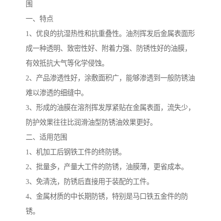
围
一、特点
1、优良的抗湿热性和抗重叠性。油剂挥发后金属表面形
成一种透明、致密性好、附着力强、防锈性好的油膜，
有效抵抗大气等化学侵蚀。
2、产品渗透性好，涂敷面积广，能够渗透到一般防锈油
难以渗透的细缝中。
3、形成的油膜在溶剂挥发厚紧贴在金属表面，流失少，
防护效果往往比润滑油型防锈油效果更好。
二、适用范围
1、机加工后钢铁工件的终防锈。
2、批量多，产量大工件的防锈，油膜薄，更省成本。
3、免清洗，防锈后直接用于装配的工件。
4、金属材质的中长期防锈，特别是马口铁五金件的防
锈。