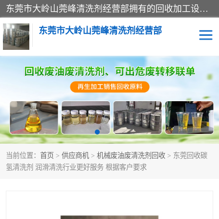
东莞市大岭山莞峰清洗剂经营部拥有的回收加工设备，大量废油回收、废清洗剂回收、废溶剂油回收、机械废油废清洗剂回收、废碳氢回收、碳氢液压油回收、碳氢二氯回收等废清洗剂处理；我们只是提供废旧化工原料的循环使用存放点，执行正规的存放，有正规的回收资质处理。同时我们公司批发零售回收级清洗剂，脱模油再生基础油，质量保证。
东莞市大岭山莞峰清洗剂经营部
废油回收
废清洗剂回收
废溶剂油回收
机械废油废清洗剂回收
废碳氢回收
碳氢液压油回收
当前位置：
首页
>
供应商机
>
机械废油废清洗剂回收
> 东莞回收碳
碳氢二氯回收
回收废三四氯乙烯
氢清洗剂 润滑清洗行业更好服务 根据客户要求
回收废液压油
回收废切削油
回收废白电油
回收废四氯乙烯