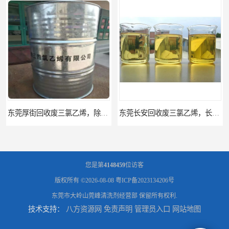
东莞厚街回收废三氯乙烯，除油清洗剂回收五类
东莞长安回收废三氯乙烯，长期废洗板水回收
您是第
4148459
位访客
版权所有 ©2026-08-08
粤ICP备2023134206号
东莞市大岭山莞峰清洗剂经营部
保留所有权利.
技术支持：
八方资源网
免责声明
管理员入口
网站地图