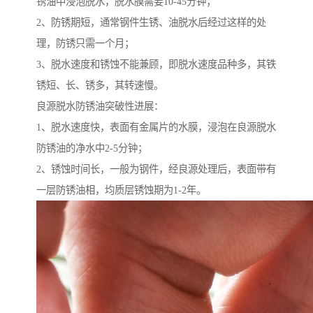
锈油中浸泡脱水，脱水膜需要10-45分钟；
2、防锈期短，通常钢件生锈、油脱水后经过这样的处
理，防锈只需一个月；
3、脱水速度和锈蚀不能兼顾，即脱水速度品种多，其铁
锈短、长、锈多，其转速慢。
良源脱水防锈油突破性进展：
1、脱水速度快，表面有金属片的水膜，浸泡在良源脱水
防锈油的净水中2-5分钟；
2、锈蚀时间长，一般为钢件，经良源处理后，表面带有
一层防锈油相，均质层锈蚀期为1-2年。