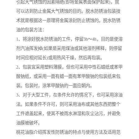
引起大气锈蚀的因素隔绝(即将金属表面保护起来)，就
可以达到防止金属大气锈蚀的目的。脱水防锈油包装技
术就是根据这一原理将金属涂封防止锈蚀的。脱水防锈
油的包装方法：
1、将涂好脱水防锈油的工件，停留3h～4h，目的是使溶
剂汽油挥发掉(如果是采用煤油或其他溶剂稀释，则停留
时间应相对延长)或用热风干燥，然后再包装。
2、包装宜采用塑料薄膜，但也可采用中性石蜡纸或苯甲
酸钠纸，或采用一面有蜡一面有苯甲酸钠的包装纸来包
装。包装时，涂苯甲酸钠的一面应朝内。
3、对于大型工件，在条件允许的情况下，也可采用涂油
法。如果条件不许可，则可采用油布或其他东西把整个
工件遮盖起来，使其不被雨水淋湿和灰尘沾污，并避免
油膜被破坏。
桃花油脂介绍挥发性防锈油的特点与使用方法及适用范