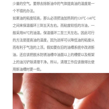
少量的空气。要想去除新油中的气体提高油的温度是一
个不错的办法。
如果油的粘度较高，那么必须把油加热到约120℃-140℃
之间来保温循环三到五天左右。而粘度较低的冷油，一
般采用80℃的油温，保温循环二至三天左右。因此可行
的方法是提高油的温度，因为这样可以降低油的粘度从
而有利于气泡的上浮。假如要在旧的油槽系统中改进新
油，还应该把脱水防锈油槽中油面以上的槽壁以及框架
上的油污铲除清理干净。所以，清理工作应该做得比使
用新油槽时更一些。