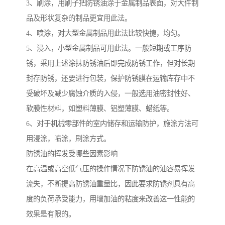
3、刷涂，用刷子把防锈油涂于金属制品表面，对大件制
品及形状复杂的制品更宜用此法。
4、喷涂，对大型金属制品用此法比较快捷，均匀。
5、浸入，小型金属制品可用此法。一般短期或工序防
锈，采用上述涂抹防锈油后即完成防锈工作，但对长期
封存防锈，还要进行包装，保护防锈膜在运输库存中不
受破坏及减少腐蚀介质的入侵，一般选用油密封性好、
软膜性材料，如塑料薄膜、铝塑薄膜、蜡纸等。
6、对于机械零部件的室内储存和运输防护，施涂方法可
用浸涂，喷涂，刷涂方式。
防锈油的挥发受哪些因素影响
在高温或高空低气压的操作情况下防锈油的油容易挥发
流失，不断提高防锈油重量比，因此要求防锈剂具有高
度的负荷承受能力，用增加油的粘度来改善这一性能的
效果是有限的。