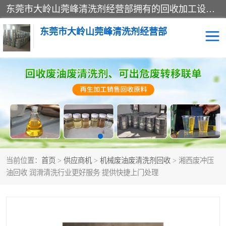
东莞市大岭山莞峰清洗剂经营部拥有的回收加工设备，大量废油回收、废清洗剂回收、废溶剂油回收、机械废油废清洗剂回收、废碳氢回收、碳氢液压油回收、碳氢二氯回收等废清洗剂处理；我们只是提供废旧化工原料的循环使用存放点，执行正规的存放，有正规的回收资质处理。同时我们公司批发零售回收级清洗剂，脱模油再生基础油，质量保证。
东莞市大岭山莞峰清洗剂经营部
废油回收
废清洗剂回收
废溶剂油回收
机械废油废清洗剂回收
废碳氢回收
碳氢液压油回收
当前位置：
首页
>
供应商机
>
机械废油废清洗剂回收
> 湘西废冲压
碳氢二氯回收
回收废三四氯乙烯
油回收 润滑清洗行业更好服务 提供快捷上门处理
回收废液压油
回收废切削油
回收废白电油
回收废四氯乙烯