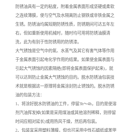
防锈油具有一定的粘度，附着金属表面形成坚硬或柔软
之连续薄膜，使与空气及水隔离防止钢铁或非铁金属之
生锈。防锈油均属短期防锈性质，防锈期间可达五年左
右，但如重新使用机械时，随时均可用将防锈油膜清
洗，此为有别于性防锈用的防锈漆。
大气锈蚀是空气中的氧、水蒸气及其它有害气体等作用
于金属表面引起电化学作用的结果。如果使金属表面与
引起大气锈蚀的因素隔绝(即将金属表面保护起来)，就
可以达到防止金属大气锈蚀的目的。脱水防锈油包装技
术就是根据这一原理将金属涂封防止锈蚀的。脱水防锈
油的包装方法：
1、将涂好脱水防锈油的工件，停留3h～4h，目的是使溶
剂汽油挥发掉(如果是采用煤油或其他溶剂稀释，则停留
时间应相对延长)或用热风干燥，然后再包装。
2、包装宜采用塑料薄膜，但也可采用中性石蜡纸或苯甲