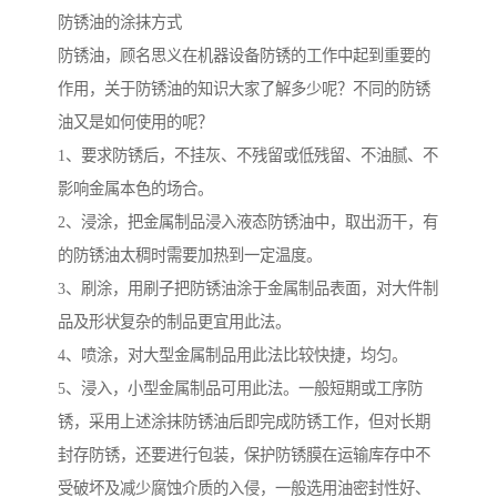
防锈油的涂抹方式
防锈油，顾名思义在机器设备防锈的工作中起到重要的
作用，关于防锈油的知识大家了解多少呢？不同的防锈
油又是如何使用的呢？
1、要求防锈后，不挂灰、不残留或低残留、不油腻、不
影响金属本色的场合。
2、浸涂，把金属制品浸入液态防锈油中，取出沥干，有
的防锈油太稠时需要加热到一定温度。
3、刷涂，用刷子把防锈油涂于金属制品表面，对大件制
品及形状复杂的制品更宜用此法。
4、喷涂，对大型金属制品用此法比较快捷，均匀。
5、浸入，小型金属制品可用此法。一般短期或工序防
锈，采用上述涂抹防锈油后即完成防锈工作，但对长期
封存防锈，还要进行包装，保护防锈膜在运输库存中不
受破坏及减少腐蚀介质的入侵，一般选用油密封性好、