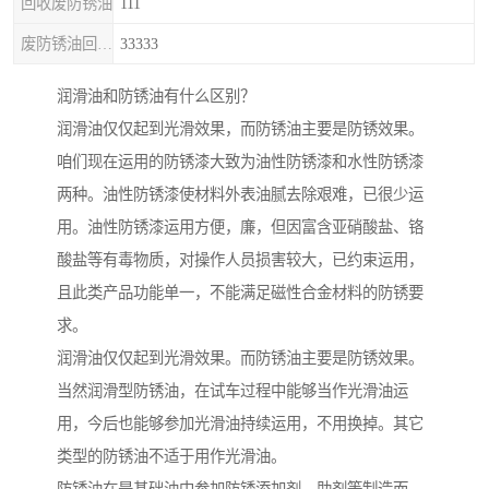
回收废防锈油
111
废防锈油回收处理
33333
润滑油和防锈油有什么区别？
润滑油仅仅起到光滑效果，而防锈油主要是防锈效果。
咱们现在运用的防锈漆大致为油性防锈漆和水性防锈漆
两种。油性防锈漆使材料外表油腻去除艰难，已很少运
用。油性防锈漆运用方便，廉，但因富含亚硝酸盐、铬
酸盐等有毒物质，对操作人员损害较大，已约束运用，
且此类产品功能单一，不能满足磁性合金材料的防锈要
求。
润滑油仅仅起到光滑效果。而防锈油主要是防锈效果。
当然润滑型防锈油，在试车过程中能够当作光滑油运
用，今后也能够参加光滑油持续运用，不用换掉。其它
类型的防锈油不适于用作光滑油。