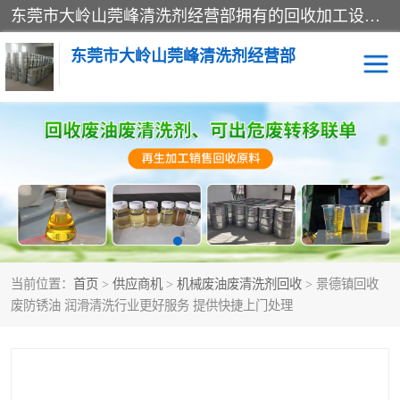
东莞市大岭山莞峰清洗剂经营部拥有的回收加工设备，大量废油回收、废清洗剂回收、废溶剂油回收、机械废油废清洗剂回收、废碳氢回收、碳氢液压油回收、碳氢二氯回收等废清洗剂处理；我们只是提供废旧化工原料的循环使用存放点，执行正规的存放，有正规的回收资质处理。同时我们公司批发零售回收级清洗剂，脱模油再生基础油，质量保证。
东莞市大岭山莞峰清洗剂经营部
废油回收
废清洗剂回收
废溶剂油回收
机械废油废清洗剂回收
废碳氢回收
碳氢液压油回收
当前位置：
首页
>
供应商机
>
机械废油废清洗剂回收
> 景德镇回收
碳氢二氯回收
回收废三四氯乙烯
废防锈油 润滑清洗行业更好服务 提供快捷上门处理
回收废液压油
回收废切削油
回收废白电油
回收废四氯乙烯