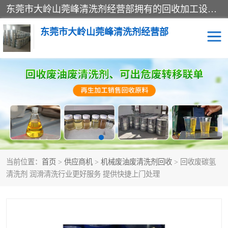
东莞市大岭山莞峰清洗剂经营部拥有的回收加工设备，大量废油回收、废清洗剂回收、废溶剂油回收、机械废油废清洗剂回收、废碳氢回收、碳氢液压油回收、碳氢二氯回收等废清洗剂处理；我们只是提供废旧化工原料的循环使用存放点，执行正规的存放，有正规的回收资质处理。同时我们公司批发零售回收级清洗剂，脱模油再生基础油，质量保证。
东莞市大岭山莞峰清洗剂经营部
废油回收
废清洗剂回收
废溶剂油回收
机械废油废清洗剂回收
废碳氢回收
碳氢液压油回收
当前位置：
首页
>
供应商机
>
机械废油废清洗剂回收
> 回收废碳氢
碳氢二氯回收
回收废三四氯乙烯
清洗剂 润滑清洗行业更好服务 提供快捷上门处理
回收废液压油
回收废切削油
回收废白电油
回收废四氯乙烯