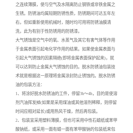
之连续薄膜，使与空气及水隔离防止钢铁或非铁金属之
生锈。防锈油均属短期防锈性质，防锈期间可达五年左
右，但如重新使用机械时，随时均可用将防锈油膜清
洗，此为有别于性防锈用的防锈漆。
大气锈蚀是空气中的氧、水蒸气及其它有害气体等作用
于金属表面引起电化学作用的结果。如果使金属表面与
引起大气锈蚀的因素隔绝(即将金属表面保护起来)，就
可以达到防止金属大气锈蚀的目的。脱水防锈油包装技
术就是根据这一原理将金属涂封防止锈蚀的。脱水防锈
油的包装方法：
1、将涂好脱水防锈油的工件，停留3h～4h，目的是使溶
剂汽油挥发掉(如果是采用煤油或其他溶剂稀释，则停留
时间应相对延长)或用热风干燥，然后再包装。
2、包装宜采用塑料薄膜，但也可采用中性石蜡纸或苯甲
酸钠纸，或采用一面有蜡一面有苯甲酸钠的包装纸来包