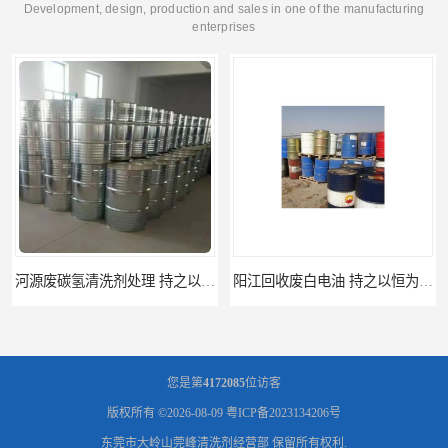
Development, design, production and sales in one of the manufacturing
enterprises
持之以恒为客户服务
阳江回收废白电油 持之以恒为客户服务
您是第
4172085
位访客
版权所有 ©2026-08-09
粤ICP备2023134206号
东莞市大岭山莞峰清洗剂经营部
保留所有权利.