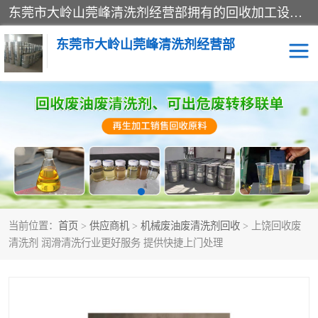
东莞市大岭山莞峰清洗剂经营部拥有的回收加工设备，大量废油回收、废清洗剂回收、废溶剂油回收、机械废油废清洗剂回收、废碳氢回收、碳氢液压油回收、碳氢二氯回收等废清洗剂处理；我们只是提供废旧化工原料的循环使用存放点，执行正规的存放，有正规的回收资质处理。同时我们公司批发零售回收级清洗剂，脱模油再生基础油，质量保证。
东莞市大岭山莞峰清洗剂经营部
废油回收
废清洗剂回收
废溶剂油回收
机械废油废清洗剂回收
废碳氢回收
碳氢液压油回收
当前位置：
首页
>
供应商机
>
机械废油废清洗剂回收
> 上饶回收废
碳氢二氯回收
回收废三四氯乙烯
清洗剂 润滑清洗行业更好服务 提供快捷上门处理
回收废液压油
回收废切削油
回收废白电油
回收废四氯乙烯