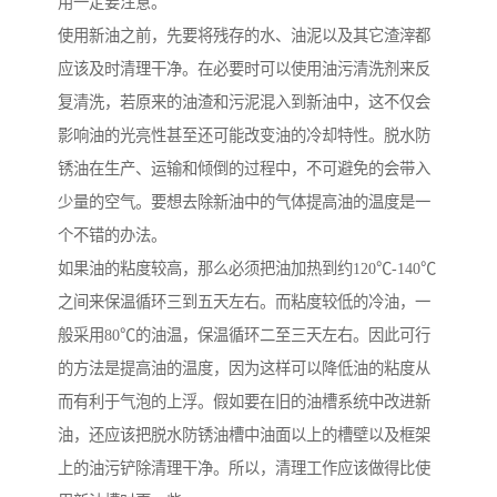
用一定要注意。
使用新油之前，先要将残存的水、油泥以及其它渣滓都
应该及时清理干净。在必要时可以使用油污清洗剂来反
复清洗，若原来的油渣和污泥混入到新油中，这不仅会
影响油的光亮性甚至还可能改变油的冷却特性。脱水防
锈油在生产、运输和倾倒的过程中，不可避免的会带入
少量的空气。要想去除新油中的气体提高油的温度是一
个不错的办法。
如果油的粘度较高，那么必须把油加热到约120℃-140℃
之间来保温循环三到五天左右。而粘度较低的冷油，一
般采用80℃的油温，保温循环二至三天左右。因此可行
的方法是提高油的温度，因为这样可以降低油的粘度从
而有利于气泡的上浮。假如要在旧的油槽系统中改进新
油，还应该把脱水防锈油槽中油面以上的槽壁以及框架
上的油污铲除清理干净。所以，清理工作应该做得比使