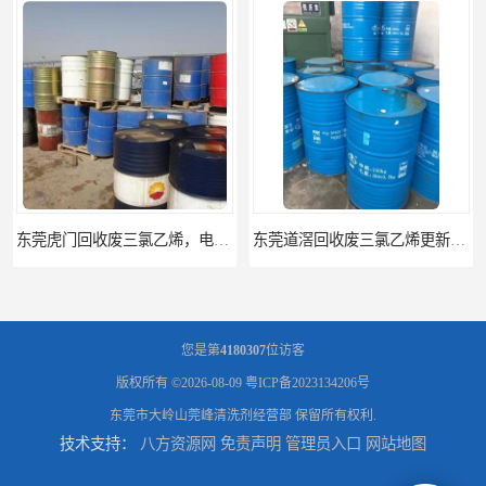
东莞道滘回收废三氯乙烯更新报价单
东莞中堂回收废三氯乙烯废白电油清洗剂二类
您是第
4180307
位访客
版权所有 ©2026-08-09
粤ICP备2023134206号
东莞市大岭山莞峰清洗剂经营部
保留所有权利.
技术支持：
八方资源网
免责声明
管理员入口
网站地图