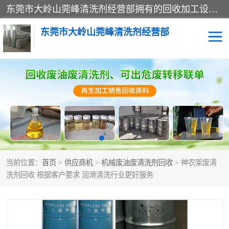
东莞市大岭山莞峰清洗剂经营部拥有的回收加工设备，大量废油回收、废清洗剂回收、废溶剂油回收、机械废油废清洗剂回收、废碳氢回收、碳氢液压油回收、碳氢二氯回收等废清洗剂处理；我们只是提供废旧化工原料的循环使用存放点，执行正规的存放，有正规的回收资质处理。同时我们公司批发零售回收级清洗剂，脱模油再生基础油，质量保证。
东莞市大岭山莞峰清洗剂经营部
废油回收
废清洗剂回收
废溶剂油回收
机械废油废清洗剂回收
废碳氢回收
碳氢液压油回收
当前位置：
首页
>
供应商机
>
机械废油废清洗剂回收
> 神农架废清
碳氢二氯回收
回收废三四氯乙烯
洗剂回收 根据客户要求 润滑清洗行业更好服务
回收废液压油
回收废切削油
回收废白电油
回收废四氯乙烯