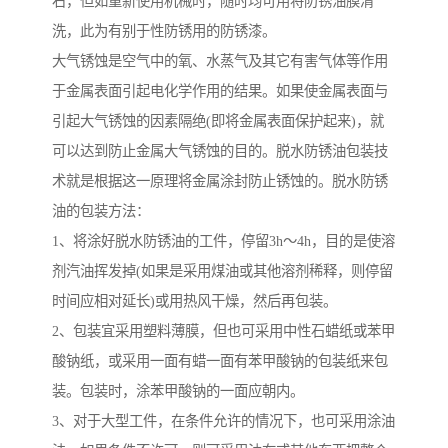
右，但如重新使用机械时，随时均可用将防锈油膜清
洗，此为有别于性防锈用的防锈漆。
大气锈蚀是空气中的氧、水蒸气及其它有害气体等作用
于金属表面引起电化学作用的结果。如果使金属表面与
引起大气锈蚀的因素隔绝(即将金属表面保护起来)，就
可以达到防止金属大气锈蚀的目的。脱水防锈油包装技
术就是根据这一原理将金属涂封防止锈蚀的。脱水防锈
油的包装方法：
1、将涂好脱水防锈油的工件，停留3h～4h，目的是使溶
剂汽油挥发掉(如果是采用煤油或其他溶剂稀释，则停留
时间应相对延长)或用热风干燥，然后再包装。
2、包装宜采用塑料薄膜，但也可采用中性石蜡纸或苯甲
酸钠纸，或采用一面有蜡一面有苯甲酸钠的包装纸来包
装。包装时，涂苯甲酸钠的一面应朝内。
3、对于大型工件，在条件允许的情况下，也可采用涂油