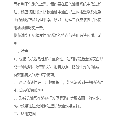
而有利于气泡的上浮。假如要在旧的油槽系统中改进新
油，还应该把脱水防锈油槽中油面以上的槽壁以及框架
上的油污铲除清理干净。所以，清理工作应该做得比使
用新油槽时更一些。
桃花油脂介绍挥发性防锈油的特点与使用方法及适用范
围
一、特点
1、优良的抗湿热性和抗重叠性。油剂挥发后金属表面形
成一种透明、致密性好、附着力强、防锈性好的油膜，
有效抵抗大气等化学侵蚀。
2、产品渗透性好，涂敷面积广，能够渗透到一般防锈油
难以渗透的细缝中。
3、形成的油膜在溶剂挥发厚紧贴在金属表面，流失少，
防护效果往往比润滑油型防锈油效果更好。
二、适用范围