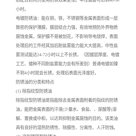
后配合封闭剂使用防锈效果更佳。中性盐雾可达到48-96
小时。
电镀防锈油：能在铜，铁，不锈钢等金属表面形成一层
致密的保护薄膜，膜层结合力强，有效地预防外界物质
腐蚀金属，保护膜不易被划花，不影响导电烧焊，表面
处理后的工件经其加后耐盐雾能力能大大提高，中性盐
雾测试能达24-72小时以上不长锈，（因镀层厚度、电镀
工艺、镀种不同耐盐雾能力会有所差别）普通电镀如镍
不到4小时就会长锈，处理后表面光泽度好。
防锈油的分类和特点
(1) 除指纹型防锈油
除指纹型防锈油是指能除去金属表面附着的指纹的防锈
油，能把金属表面的汗液(少量水、食盐、、尿酸等)溶
解、置换或中和，以达到抑制金属腐蚀的目的。该类油
具有良好的湿热防锈性、除膜性、分离性、人汗防蚀。