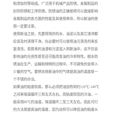
和添加剂等组成。广泛用于机械产品防锈。金属制品的
封存防锈和工序防锈。防锈油的正确使用可以直接影响
金属制品的各方面的性能及其使用寿命，所以新油的使
用一定要注意。
使用新油之前，先要将残存的水、油泥以及其它渣滓都
应该及时清理干净。在必要时可以使用油污清洗剂来反
复清洗，若原来的油渣和污泥混入到新油中，这不仅会
影响油的光亮性甚至还可能改变油的冷却特性。脱水防
锈油在生产、运输和倾倒的过程中，不可避免的会带入
少量的空气。要想去除新油中的气体提高油的温度是一
个不错的办法。
如果油的粘度较高，那么必须把油加热到约120℃-140℃
之间来保温循环三到五天左右。而粘度较低的冷油，一
般采用80℃的油温，保温循环二至三天左右。因此可行
的方法是提高油的温度，因为这样可以降低油的粘度从