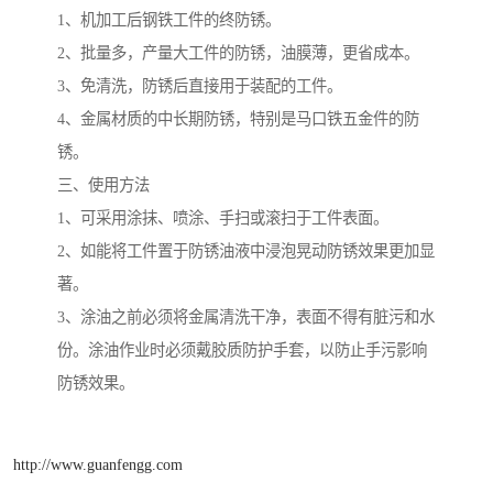
1、机加工后钢铁工件的终防锈。
2、批量多，产量大工件的防锈，油膜薄，更省成本。
3、免清洗，防锈后直接用于装配的工件。
4、金属材质的中长期防锈，特别是马口铁五金件的防
锈。
三、使用方法
1、可采用涂抹、喷涂、手扫或滚扫于工件表面。
2、如能将工件置于防锈油液中浸泡晃动防锈效果更加显
著。
3、涂油之前必须将金属清洗干净，表面不得有脏污和水
份。涂油作业时必须戴胶质防护手套，以防止手污影响
防锈效果。
http://www.guanfengg.com