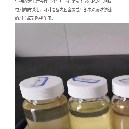
气相防锈油是含有油溶性并能在常温下能汽化的气相缓
蚀剂的防锈油，可对设备内腔金属或局部未涂覆防锈油
的部位起到防锈作用。