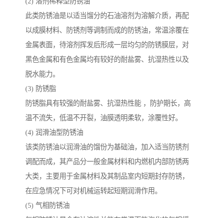
(2) 溶剂稀释型防锈油
此类防锈油是以适当馏分的石油溶剂为溶解介质，再配
以成膜材料、防锈剂等调制而成的防锈油，常温涂覆在
金属表面，待溶剂挥发后形成一层均匀的防锈膜层，对
黑色金属和有色金属均有较好的耐盐雾、抗湿热性以及
脱水能力。
(3) 防锈脂
防锈脂具有较强的耐盐雾、抗湿热性能 ，防护期长，高
温不流失，低温不开裂，油膜透明柔软，涂覆性好。
(4) 润滑油型防锈油
该类防锈油以润滑油的馏份为基础油，加入适当防锈剂
调配而成，其产品分一般金属材料和内燃机内部防锈两
大类，主要用于金属材料及其制品室内短期封存防锈，
在应急情况下可对机械运转起短期润滑作用。
(5) 气相防锈油