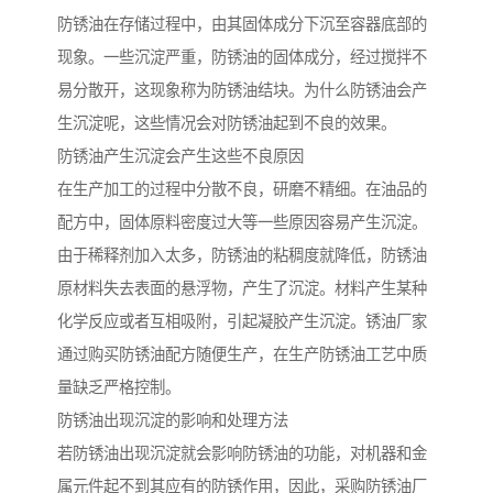
防锈油在存储过程中，由其固体成分下沉至容器底部的
现象。一些沉淀严重，防锈油的固体成分，经过搅拌不
易分散开，这现象称为防锈油结块。为什么防锈油会产
生沉淀呢，这些情况会对防锈油起到不良的效果。
防锈油产生沉淀会产生这些不良原因
在生产加工的过程中分散不良，研磨不精细。在油品的
配方中，固体原料密度过大等一些原因容易产生沉淀。
由于稀释剂加入太多，防锈油的粘稠度就降低，防锈油
原材料失去表面的悬浮物，产生了沉淀。材料产生某种
化学反应或者互相吸附，引起凝胶产生沉淀。锈油厂家
通过购买防锈油配方随便生产，在生产防锈油工艺中质
量缺乏严格控制。
防锈油出现沉淀的影响和处理方法
若防锈油出现沉淀就会影响防锈油的功能，对机器和金
属元件起不到其应有的防锈作用，因此，采购防锈油厂