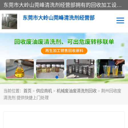
东莞市大岭山莞峰清洗剂经营部拥有的回收加工设备，大量废油回收、废清洗剂回收、废溶剂油回收、机械废油废清洗剂回收、废碳氢回收、碳氢液压油回收、碳氢二氯回收等废清洗剂处理；我们只是提供废旧化工原料的循环使用存放点，执行正规的存放，有正规的回收资质处理。同时我们公司批发零售回收级清洗剂，脱模油再生基础油，质量保证。
东莞市大岭山莞峰清洗剂经营部
废油回收
废清洗剂回收
废溶剂油回收
机械废油废清洗剂回收
废碳氢回收
碳氢液压油回收
当前位置：
首页
>
供应商机
>
机械废油废清洗剂回收
> 荆州回收废
碳氢二氯回收
回收废三四氯乙烯
清洗剂 提供快捷上门处理
回收废液压油
回收废切削油
回收废白电油
回收废四氯乙烯