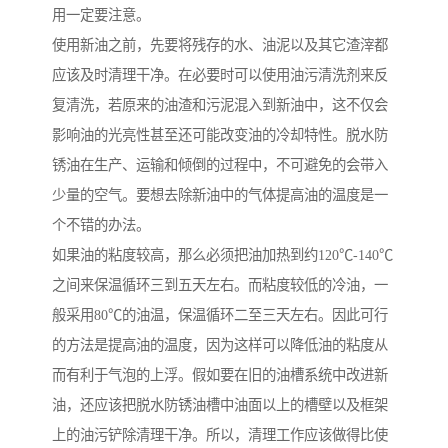
用一定要注意。
使用新油之前，先要将残存的水、油泥以及其它渣滓都
应该及时清理干净。在必要时可以使用油污清洗剂来反
复清洗，若原来的油渣和污泥混入到新油中，这不仅会
影响油的光亮性甚至还可能改变油的冷却特性。脱水防
锈油在生产、运输和倾倒的过程中，不可避免的会带入
少量的空气。要想去除新油中的气体提高油的温度是一
个不错的办法。
如果油的粘度较高，那么必须把油加热到约120℃-140℃
之间来保温循环三到五天左右。而粘度较低的冷油，一
般采用80℃的油温，保温循环二至三天左右。因此可行
的方法是提高油的温度，因为这样可以降低油的粘度从
而有利于气泡的上浮。假如要在旧的油槽系统中改进新
油，还应该把脱水防锈油槽中油面以上的槽壁以及框架
上的油污铲除清理干净。所以，清理工作应该做得比使