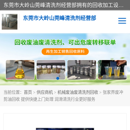
东莞市大岭山莞峰清洗剂经营部拥有的回收加工设备，大量废油回收、废清洗剂回收、废溶剂油回收、机械废油废清洗剂回收、废碳氢回收、碳氢液压油回收、碳氢二氯回收等废清洗剂处理；我们只是提供废旧化工原料的循环使用存放点，执行正规的存放，有正规的回收资质处理。同时我们公司批发零售回收级清洗剂，脱模油再生基础油，质量保证。
东莞市大岭山莞峰清洗剂经营部
废油回收
废清洗剂回收
废溶剂油回收
机械废油废清洗剂回收
废碳氢回收
碳氢液压油回收
当前位置：
首页
>
供应商机
>
机械废油废清洗剂回收
> 张家界废冲
碳氢二氯回收
回收废三四氯乙烯
剪油回收 提供快捷上门处理 润滑清洗行业更好服务
回收废液压油
回收废切削油
回收废白电油
回收废四氯乙烯