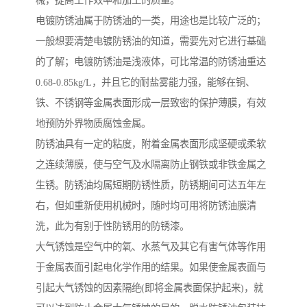
械，提高工作效率和加工的质量。
电镀防锈油属于防锈油的一类，用途也是比较广泛的；
一般想要清楚电镀防锈油的知道，需要先对它进行基础
的了解；电镀防锈油是浅液体，可比常温的防锈油重达
0.68-0.85kg/L，并且它的耐盐雾能力强，能够在铜、
铁、不锈钢等金属表面形成一层致密的保护薄膜，有效
地预防外界物质腐蚀金属。
防锈油具有一定的粘度，附着金属表面形成坚硬或柔软
之连续薄膜，使与空气及水隔离防止钢铁或非铁金属之
生锈。防锈油均属短期防锈性质，防锈期间可达五年左
右，但如重新使用机械时，随时均可用将防锈油膜清
洗，此为有别于性防锈用的防锈漆。
大气锈蚀是空气中的氧、水蒸气及其它有害气体等作用
于金属表面引起电化学作用的结果。如果使金属表面与
引起大气锈蚀的因素隔绝(即将金属表面保护起来)，就