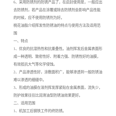
6、采用防锈剂的防锈产品了，在启封使用是，一般应出
去防锈剂，若产品在涂覆或除去防锈剂会影响产品性能
的时候，应不使用防锈剂为好。
桃花油脂介绍挥发性防锈油的特点与使用方法及适用范
围
一、特点
1、优良的抗湿热性和抗重叠性。油剂挥发后金属表面形
成一种透明、致密性好、附着力强、防锈性好的油膜，
有效抵抗大气等化学侵蚀。
2、产品渗透性好，涂敷面积广，能够渗透到一般防锈油
难以渗透的细缝中。
3、形成的油膜在溶剂挥发厚紧贴在金属表面，流失少，
防护效果往往比润滑油型防锈油效果更好。
二、适用范围
1、机加工后钢铁工件的终防锈。