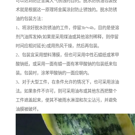
可以达到防止金属大气锈蚀的目的。脱水防锈油包装技
术就是根据这一原理将金属涂封防止锈蚀的。脱水防锈
油的包装方法：
1、将涂好脱水防锈油的工件，停留3h～4h，目的是使溶
剂汽油挥发掉(如果是采用煤油或其他溶剂稀释，则停留
时间应相对延长)或用热风干燥，然后再包装。
2、包装宜采用塑料薄膜，但也可采用中性石蜡纸或苯甲
酸钠纸，或采用一面有蜡一面有苯甲酸钠的包装纸来包
装。包装时，涂苯甲酸钠的一面应朝内。
3、对于大型工件，在条件允许的情况下，也可采用涂油
法。如果条件不许可，则可采用油布或其他东西把整个
工件遮盖起来，使其不被雨水淋湿和灰尘沾污，并避免
油膜被破坏。