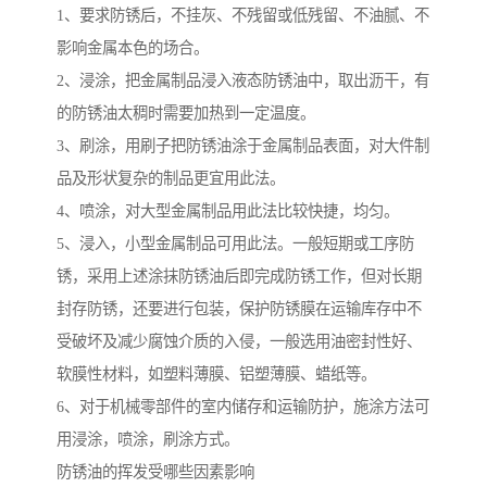
1、要求防锈后，不挂灰、不残留或低残留、不油腻、不
影响金属本色的场合。
2、浸涂，把金属制品浸入液态防锈油中，取出沥干，有
的防锈油太稠时需要加热到一定温度。
3、刷涂，用刷子把防锈油涂于金属制品表面，对大件制
品及形状复杂的制品更宜用此法。
4、喷涂，对大型金属制品用此法比较快捷，均匀。
5、浸入，小型金属制品可用此法。一般短期或工序防
锈，采用上述涂抹防锈油后即完成防锈工作，但对长期
封存防锈，还要进行包装，保护防锈膜在运输库存中不
受破坏及减少腐蚀介质的入侵，一般选用油密封性好、
软膜性材料，如塑料薄膜、铝塑薄膜、蜡纸等。
6、对于机械零部件的室内储存和运输防护，施涂方法可
用浸涂，喷涂，刷涂方式。
防锈油的挥发受哪些因素影响