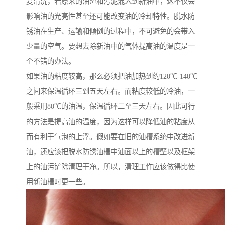
复清洗，若原来的油渣和污泥混入到新油中，这不仅会
影响油的光亮性甚至还可能改变油的冷却特性。脱水防
锈油在生产、运输和倾倒的过程中，不可避免的会带入
少量的空气。要想去除新油中的气体提高油的温度是一
个不错的办法。
如果油的粘度较高，那么必须把油加热到约120℃-140℃
之间来保温循环三到五天左右。而粘度较低的冷油，一
般采用80℃的油温，保温循环二至三天左右。因此可行
的方法是提高油的温度，因为这样可以降低油的粘度从
而有利于气泡的上浮。假如要在旧的油槽系统中改进新
油，还应该把脱水防锈油槽中油面以上的槽壁以及框架
上的油污铲除清理干净。所以，清理工作应该做得比使
用新油槽时更一些。