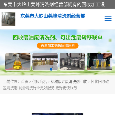
东莞市大岭山莞峰清洗剂经营部拥有的回收加工设备，大量废油回收、废清洗剂回收、废溶剂油回收、机械废油废清洗剂回收、废碳氢回收、碳氢液压油回收、碳氢二氯回收等废清洗剂处理；我们只是提供废旧化工原料的循环使用存放点，执行正规的存放，有正规的回收资质处理。同时我们公司批发零售回收级清洗剂，脱模油再生基础油，质量保证。
东莞市大岭山莞峰清洗剂经营部
废油回收
废清洗剂回收
废溶剂油回收
机械废油废清洗剂回收
废碳氢回收
碳氢液压油回收
当前位置：
首页
>
供应商机
>
机械废油废清洗剂回收
> 怀化回收碳
碳氢二氯回收
回收废三四氯乙烯
氢清洗剂 润滑清洗行业更好服务 更好更快服务
回收废液压油
回收废切削油
回收废白电油
回收废四氯乙烯