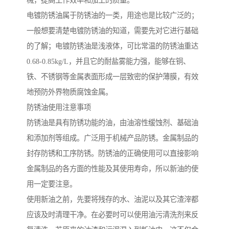
械，提高工作效率和加工的质量。
电镀防锈油属于防锈油的一类，用途也是比较广泛的；
一般想要清楚电镀防锈油的知道，需要先对它进行基础
的了解；电镀防锈油是浅液体，可比常温的防锈油重达
0.68-0.85kg/L，并且它的耐盐雾能力强，能够在铜、
铁、不锈钢等金属表面形成一层致密的保护薄膜，有效
地预防外界物质腐蚀金属。
防锈油使用注意事项
防锈油是具有防锈功能的油，由油溶性缓蚀剂、基础油
和添加剂等组成。广泛用于机械产品防锈。金属制品的
封存防锈和工序防锈。防锈油的正确使用可以直接影响
金属制品的各方面的性能及其使用寿命，所以新油的使
用一定要注意。
使用新油之前，先要将残存的水、油泥以及其它渣滓都
应该及时清理干净。在必要时可以使用油污清洗剂来反