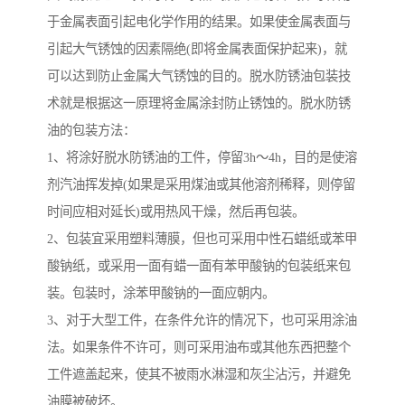
于金属表面引起电化学作用的结果。如果使金属表面与
引起大气锈蚀的因素隔绝(即将金属表面保护起来)，就
可以达到防止金属大气锈蚀的目的。脱水防锈油包装技
术就是根据这一原理将金属涂封防止锈蚀的。脱水防锈
油的包装方法：
1、将涂好脱水防锈油的工件，停留3h～4h，目的是使溶
剂汽油挥发掉(如果是采用煤油或其他溶剂稀释，则停留
时间应相对延长)或用热风干燥，然后再包装。
2、包装宜采用塑料薄膜，但也可采用中性石蜡纸或苯甲
酸钠纸，或采用一面有蜡一面有苯甲酸钠的包装纸来包
装。包装时，涂苯甲酸钠的一面应朝内。
3、对于大型工件，在条件允许的情况下，也可采用涂油
法。如果条件不许可，则可采用油布或其他东西把整个
工件遮盖起来，使其不被雨水淋湿和灰尘沾污，并避免
油膜被破坏。