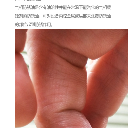
气相防锈油是含有油溶性并能在常温下能汽化的气相缓
蚀剂的防锈油，可对设备内腔金属或局部未涂覆防锈油
的部位起到防锈作用。