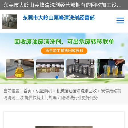
东莞市大岭山莞峰清洗剂经营部拥有的回收加工设备，大量废油回收、废清洗剂回收、废溶剂油回收、机械废油废清洗剂回收、废碳氢回收、碳氢液压油回收、碳氢二氯回收等废清洗剂处理；我们只是提供废旧化工原料的循环使用存放点，执行正规的存放，有正规的回收资质处理。同时我们公司批发零售回收级清洗剂，脱模油再生基础油，质量保证。
东莞市大岭山莞峰清洗剂经营部
废油回收
废清洗剂回收
废溶剂油回收
机械废油废清洗剂回收
废碳氢回收
碳氢液压油回收
当前位置：
首页
>
供应商机
>
机械废油废清洗剂回收
> 安徽废碳氢
碳氢二氯回收
回收废三四氯乙烯
清洗剂回收 提供快捷上门处理 润滑清洗行业更好服务
回收废液压油
回收废切削油
回收废白电油
回收废四氯乙烯