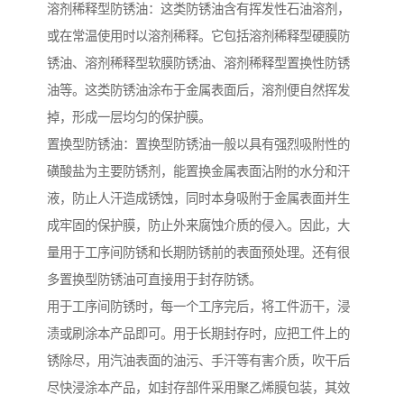
溶剂稀释型防锈油：这类防锈油含有挥发性石油溶剂，
或在常温使用时以溶剂稀释。它包括溶剂稀释型硬膜防
锈油、溶剂稀释型软膜防锈油、溶剂稀释型置换性防锈
油等。这类防锈油涂布于金属表面后，溶剂便自然挥发
掉，形成一层均匀的保护膜。
置换型防锈油：置换型防锈油一般以具有强烈吸附性的
磺酸盐为主要防锈剂，能置换金属表面沾附的水分和汗
液，防止人汗造成锈蚀，同时本身吸附于金属表面并生
成牢固的保护膜，防止外来腐蚀介质的侵入。因此，大
量用于工序间防锈和长期防锈前的表面预处理。还有很
多置换型防锈油可直接用于封存防锈。
用于工序间防锈时，每一个工序完后，将工件沥干，浸
渍或刷涂本产品即可。用于长期封存时，应把工件上的
锈除尽，用汽油表面的油污、手汗等有害介质，吹干后
尽快浸涂本产品，如封存部件采用聚乙烯膜包装，其效