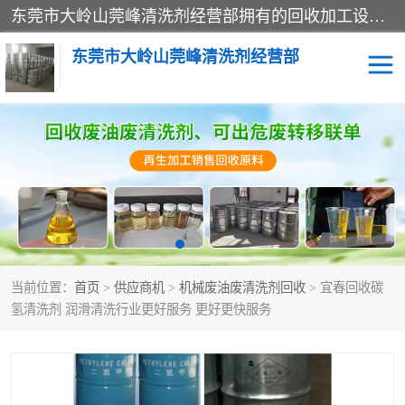
东莞市大岭山莞峰清洗剂经营部拥有的回收加工设备，大量废油回收、废清洗剂回收、废溶剂油回收、机械废油废清洗剂回收、废碳氢回收、碳氢液压油回收、碳氢二氯回收等废清洗剂处理；我们只是提供废旧化工原料的循环使用存放点，执行正规的存放，有正规的回收资质处理。同时我们公司批发零售回收级清洗剂，脱模油再生基础油，质量保证。
东莞市大岭山莞峰清洗剂经营部
废油回收
废清洗剂回收
废溶剂油回收
机械废油废清洗剂回收
废碳氢回收
碳氢液压油回收
当前位置：
首页
>
供应商机
>
机械废油废清洗剂回收
> 宜春回收碳
碳氢二氯回收
回收废三四氯乙烯
氢清洗剂 润滑清洗行业更好服务 更好更快服务
回收废液压油
回收废切削油
回收废白电油
回收废四氯乙烯