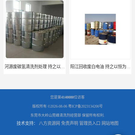
阳江回收废白电油 持之以恒为客户服务
梅州回收废碳氢清洗剂 现款交易
您是第
4140080
位访客
版权所有 ©2026-08-06
粤ICP备2023134206号
东莞市大岭山莞峰清洗剂经营部
保留所有权利.
技术支持：
八方资源网
免责声明
管理员入口
网站地图