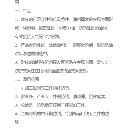
围
一、特点
1、优良的抗湿热性和抗重叠性。油剂挥发后金属表面形
成一种透明、致密性好、附着力强、防锈性好的油膜，
有效抵抗大气等化学侵蚀。
2、产品渗透性好，涂敷面积广，能够渗透到一般防锈油
难以渗透的细缝中。
3、形成的油膜在溶剂挥发厚紧贴在金属表面，流失少，
防护效果往往比润滑油型防锈油效果更好。
二、适用范围
1、机加工后钢铁工件的终防锈。
2、批量多，产量大工件的防锈，油膜薄，更省成本。
3、免清洗，防锈后直接用于装配的工件。
4、金属材质的中长期防锈，特别是马口铁五金件的防
锈。