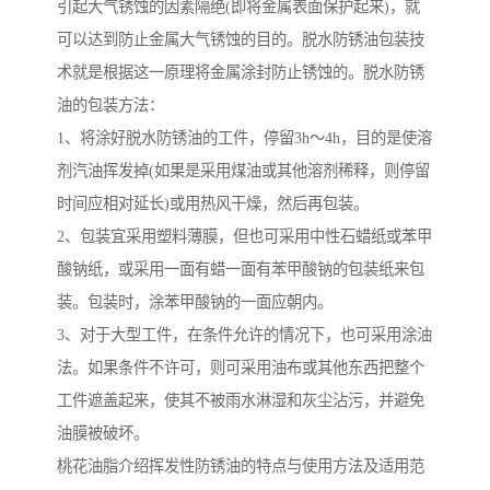
引起大气锈蚀的因素隔绝(即将金属表面保护起来)，就
可以达到防止金属大气锈蚀的目的。脱水防锈油包装技
术就是根据这一原理将金属涂封防止锈蚀的。脱水防锈
油的包装方法：
1、将涂好脱水防锈油的工件，停留3h～4h，目的是使溶
剂汽油挥发掉(如果是采用煤油或其他溶剂稀释，则停留
时间应相对延长)或用热风干燥，然后再包装。
2、包装宜采用塑料薄膜，但也可采用中性石蜡纸或苯甲
酸钠纸，或采用一面有蜡一面有苯甲酸钠的包装纸来包
装。包装时，涂苯甲酸钠的一面应朝内。
3、对于大型工件，在条件允许的情况下，也可采用涂油
法。如果条件不许可，则可采用油布或其他东西把整个
工件遮盖起来，使其不被雨水淋湿和灰尘沾污，并避免
油膜被破坏。
桃花油脂介绍挥发性防锈油的特点与使用方法及适用范