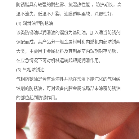
防锈脂具有较强的耐盐雾、抗湿热性能 ，防护期长，高
温不流失，低温不开裂，油膜透明柔软，涂覆性好。
(4) 润滑油型防锈油
该类防锈油以润滑油的馏份为基础油，加入适当防锈剂
调配而成，其产品分一般金属材料和内燃机内部防锈两
大类，主要用于金属材料及其制品室内短期封存防锈，
在应急情况下可对机械运转起短期润滑作用。
(5) 气相防锈油
气相防锈油是含有油溶性并能在常温下能汽化的气相缓
蚀剂的防锈油，可对设备内腔金属或局部未涂覆防锈油
的部位起到防锈作用。