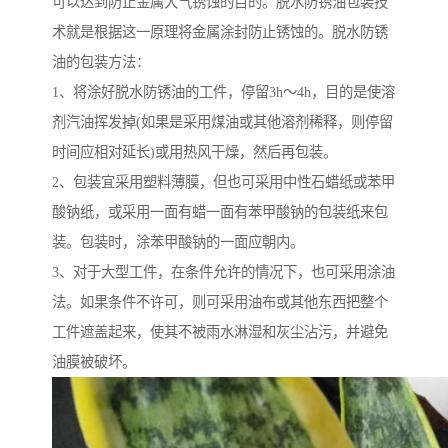
可以达到防止金属大气锈蚀的目的。脱水防锈油包装技
术就是根据这一原理将金属涂封防止锈蚀的。脱水防锈
油的包装方法：
1、将涂好脱水防锈油的工件，停留3h～4h，目的是使溶
剂汽油挥发掉(如果是采用煤油或其他溶剂稀释，则停留
时间应相对延长)或用热风干燥，然后再包装。
2、包装宜采用塑料薄膜，但也可采用中性石蜡纸或苯甲
酸钠纸，或采用一面有蜡一面有苯甲酸钠的包装纸来包
装。包装时，涂苯甲酸钠的一面应朝内。
3、对于大型工件，在条件允许的情况下，也可采用涂油
法。如果条件不许可，则可采用油布或其他东西把整个
工件遮盖起来，使其不被雨水淋湿和灰尘沾污，并避免
油膜被破坏。