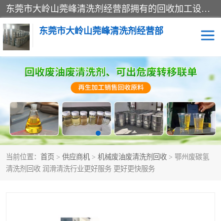
东莞市大岭山莞峰清洗剂经营部拥有的回收加工设备，大量废油回收、废清洗剂回收、废溶剂油回收、机械废油废清洗剂回收、废碳氢回收、碳氢液压油回收、碳氢二氯回收等废清洗剂处理；我们只是提供废旧化工原料的循环使用存放点，执行正规的存放，有正规的回收资质处理。同时我们公司批发零售回收级清洗剂，脱模油再生基础油，质量保证。
东莞市大岭山莞峰清洗剂经营部
废油回收
废清洗剂回收
废溶剂油回收
机械废油废清洗剂回收
废碳氢回收
碳氢液压油回收
当前位置：
首页
>
供应商机
>
机械废油废清洗剂回收
> 鄂州废碳氢
碳氢二氯回收
回收废三四氯乙烯
清洗剂回收 润滑清洗行业更好服务 更好更快服务
回收废液压油
回收废切削油
回收废白电油
回收废四氯乙烯