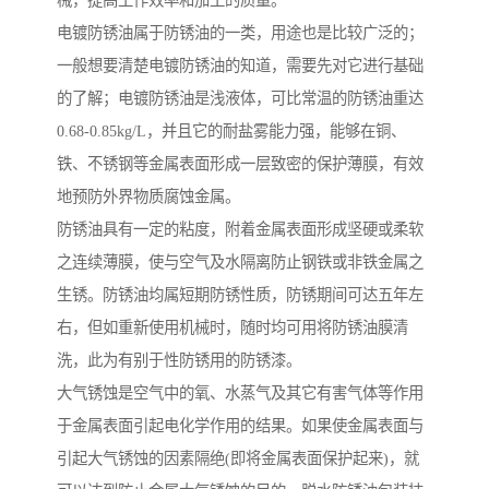
械，提高工作效率和加工的质量。
电镀防锈油属于防锈油的一类，用途也是比较广泛的；
一般想要清楚电镀防锈油的知道，需要先对它进行基础
的了解；电镀防锈油是浅液体，可比常温的防锈油重达
0.68-0.85kg/L，并且它的耐盐雾能力强，能够在铜、
铁、不锈钢等金属表面形成一层致密的保护薄膜，有效
地预防外界物质腐蚀金属。
防锈油具有一定的粘度，附着金属表面形成坚硬或柔软
之连续薄膜，使与空气及水隔离防止钢铁或非铁金属之
生锈。防锈油均属短期防锈性质，防锈期间可达五年左
右，但如重新使用机械时，随时均可用将防锈油膜清
洗，此为有别于性防锈用的防锈漆。
大气锈蚀是空气中的氧、水蒸气及其它有害气体等作用
于金属表面引起电化学作用的结果。如果使金属表面与
引起大气锈蚀的因素隔绝(即将金属表面保护起来)，就