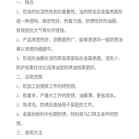
一、特点
1、优良的抗湿热性和抗重叠性。油剂挥发后金属表面形
成一种透明、致密性好、附着力强、防锈性好的油膜，
有效抵抗大气等化学侵蚀。
2、产品渗透性好，涂敷面积广，能够渗透到一般防锈油
难以渗透的细缝中。
3、形成的油膜在溶剂挥发厚紧贴在金属表面，流失少，
防护效果往往比润滑油型防锈油效果更好。
二、适用范围
1、机加工后钢铁工件的终防锈。
2、批量多，产量大工件的防锈，油膜薄，更省成本。
3、免清洗，防锈后直接用于装配的工件。
4、金属材质的中长期防锈，特别是马口铁五金件的防
锈。
三、使用方法