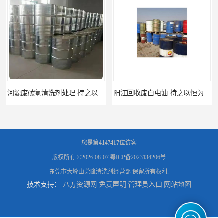
阳江回收废白电油 持之以恒为客户服务
梅州回收废碳氢清洗剂 现款交易
您是第
4147417
位访客
版权所有 ©2026-08-07
粤ICP备2023134206号
东莞市大岭山莞峰清洗剂经营部
保留所有权利.
技术支持：
八方资源网
免责声明
管理员入口
网站地图
惠州废白电油回收 持之以恒为客户服务
清远废碳氢清洗剂回收 诚信为先