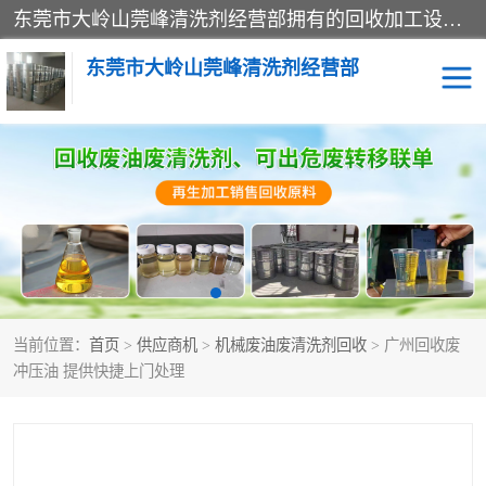
东莞市大岭山莞峰清洗剂经营部拥有的回收加工设备，大量废油回收、废清洗剂回收、废溶剂油回收、机械废油废清洗剂回收、废碳氢回收、碳氢液压油回收、碳氢二氯回收等废清洗剂处理；我们只是提供废旧化工原料的循环使用存放点，执行正规的存放，有正规的回收资质处理。同时我们公司批发零售回收级清洗剂，脱模油再生基础油，质量保证。
东莞市大岭山莞峰清洗剂经营部
废油回收
废清洗剂回收
废溶剂油回收
机械废油废清洗剂回收
废碳氢回收
碳氢液压油回收
当前位置：
首页
>
供应商机
>
机械废油废清洗剂回收
> 广州回收废
碳氢二氯回收
回收废三四氯乙烯
冲压油 提供快捷上门处理
回收废液压油
回收废切削油
回收废白电油
回收废四氯乙烯