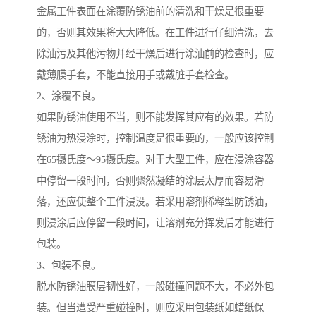
金属工件表面在涂覆防锈油前的清洗和干燥是很重要
的，否则其效果将大大降低。在工件进行仔细清洗，去
除油污及其他污物并经干燥后进行涂油前的检查时，应
戴薄膜手套，不能直接用手或戴脏手套检查。
2、涂覆不良。
如果防锈油使用不当，则不能发挥其应有的效果。若防
锈油为热浸涂时，控制温度是很重要的，一般应该控制
在65摄氏度～95摄氏度。对于大型工件，应在浸涂容器
中停留一段时间，否则骤然凝结的涂层太厚而容易滑
落，还应使整个工件浸没。若采用溶剂稀释型防锈油，
则浸涂后应停留一段时间，让溶剂充分挥发后才能进行
包装。
3、包装不良。
脱水防锈油膜层韧性好，一般碰撞问题不大，不必外包
装。但当遭受严重碰撞时，则应采用包装纸如蜡纸保