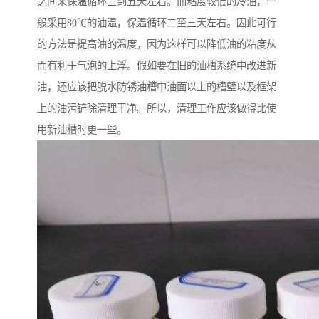
之间来保温循环三到五天左右。而粘度较低的冷油，一
般采用80℃的油温，保温循环二至三天左右。因此可行
的方法是提高油的温度，因为这样可以降低油的粘度从
而有利于气泡的上浮。假如要在旧的油槽系统中改进新
油，还应该把脱水防锈油槽中油面以上的槽壁以及框架
上的油污铲除清理干净。所以，清理工作应该做得比使
用新油槽时更一些。