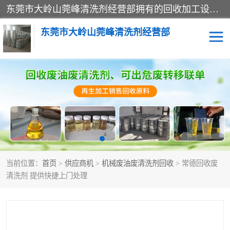
东莞市大岭山莞峰清洗剂经营部拥有的回收加工设备，大量废油回收、废清洗剂回收、废溶剂油回收、机械废油废清洗剂回收、废碳氢回收、碳氢液压油回收、碳氢二氯回收等废清洗剂处理；我们只是提供废旧化工原料的循环使用存放点，执行正规的存放，有正规的回收资质处理。同时我们公司批发零售回收级清洗剂，脱模油再生基础油，质量保证。
东莞市大岭山莞峰清洗剂经营部
废油回收
废清洗剂回收
废溶剂油回收
机械废油废清洗剂回收
废碳氢回收
碳氢液压油回收
当前位置：
首页
>
供应商机
>
机械废油废清洗剂回收
> 常德回收废
碳氢二氯回收
回收废三四氯乙烯
清洗剂 提供快捷上门处理
回收废液压油
回收废切削油
回收废白电油
回收废四氯乙烯