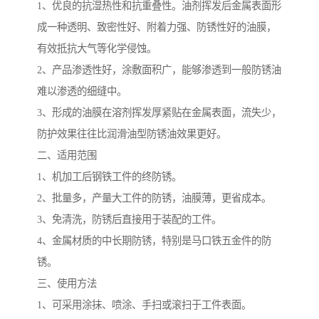
1、优良的抗湿热性和抗重叠性。油剂挥发后金属表面形
成一种透明、致密性好、附着力强、防锈性好的油膜，
有效抵抗大气等化学侵蚀。
2、产品渗透性好，涂敷面积广，能够渗透到一般防锈油
难以渗透的细缝中。
3、形成的油膜在溶剂挥发厚紧贴在金属表面，流失少，
防护效果往往比润滑油型防锈油效果更好。
二、适用范围
1、机加工后钢铁工件的终防锈。
2、批量多，产量大工件的防锈，油膜薄，更省成本。
3、免清洗，防锈后直接用于装配的工件。
4、金属材质的中长期防锈，特别是马口铁五金件的防
锈。
三、使用方法
1、可采用涂抹、喷涂、手扫或滚扫于工件表面。