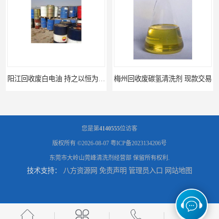
阳江回收废白电油 持之以恒为客户服务
梅州回收废碳氢清洗剂 现款交易
您是第
4140555
位访客
版权所有 ©2026-08-07
粤ICP备2023134206号
东莞市大岭山莞峰清洗剂经营部
保留所有权利.
技术支持：
八方资源网
免责声明
管理员入口
网站地图
惠州废白电油回收 持之以恒为客户服务
清远废碳氢清洗剂回收 诚信为先