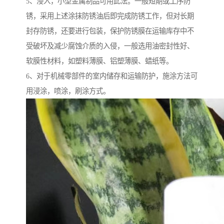
5、浸入，小型金属制品可用此法。一般短期或工序防
锈，采用上述涂抹防锈油后即完成防锈工作，但对长期
封存防锈，还要进行包装，保护防锈膜在运输库存中不
受破坏及减少腐蚀介质的入侵，一般选用油密封性好、
软膜性材料，如塑料薄膜、铝塑薄膜、蜡纸等。
6、对于机械零部件的室内储存和运输防护，施涂方法可
用浸涂，喷涂，刷涂方式。