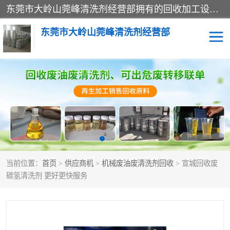
东莞市大岭山莞峰清洗剂经营部拥有的回收加工设备，大量废油回收、废清洗剂回收、废溶剂油回收、机械废油废清洗剂回收、废碳氢回收、碳氢液压油回收、碳氢二氯回收等废清洗剂处理；我们只是提供废旧化工原料的循环使用存放点，执行正规的存放，有正规的回收资质处理。同时我们公司批发零售回收级清洗剂，脱模油再生基础油，质量保证。
东莞市大岭山莞峰清洗剂经营部
废油回收
废清洗剂回收
废溶剂油回收
机械废油废清洗剂回收
废碳氢回收
碳氢液压油回收
当前位置：
首页
>
供应商机
>
机械废油废清洗剂回收
> 宣城回收废
碳氢二氯回收
回收废三四氯乙烯
碳氢清洗剂 更好更快服务
回收废液压油
回收废切削油
回收废白电油
回收废四氯乙烯