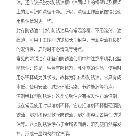
油，还应该把脱水防锈油槽中油面以上的槽壁以及框架
上的油污铲除清理干净。所以，清理工作应该做得比使
用新油槽时更一些。
封存防锈油：封存防锈油具有常温涂覆、不用溶剂、油
膜薄、可用于工序间防锈和长期封存、与润滑油有良好
的混溶性、启封时不必清洗等特点。
常见的防锈油有哪些和防锈油使用中的注意事项乳化型
防锈油：这是一种含有防锈剂、乳化剂的油品。使用时
用水稀释成为乳状液，故称为乳化型防锈油。它具有成
本低、使用安全、减少环境污染、节约能源等特点。
溶剂稀释型防锈油：这类防锈油含有挥发性石油溶剂，
或在常温使用时以溶剂稀释。它包括溶剂稀释型硬膜防
锈油、溶剂稀释型软膜防锈油、溶剂稀释型置换性防锈
油等。这类防锈油涂布于金属表面后，溶剂便自然挥发
掉，形成一层均匀的保护膜。