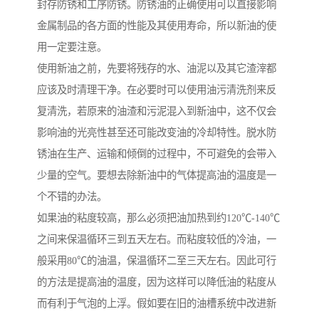
封存防锈和工序防锈。防锈油的正确使用可以直接影响
金属制品的各方面的性能及其使用寿命，所以新油的使
用一定要注意。
使用新油之前，先要将残存的水、油泥以及其它渣滓都
应该及时清理干净。在必要时可以使用油污清洗剂来反
复清洗，若原来的油渣和污泥混入到新油中，这不仅会
影响油的光亮性甚至还可能改变油的冷却特性。脱水防
锈油在生产、运输和倾倒的过程中，不可避免的会带入
少量的空气。要想去除新油中的气体提高油的温度是一
个不错的办法。
如果油的粘度较高，那么必须把油加热到约120℃-140℃
之间来保温循环三到五天左右。而粘度较低的冷油，一
般采用80℃的油温，保温循环二至三天左右。因此可行
的方法是提高油的温度，因为这样可以降低油的粘度从
而有利于气泡的上浮。假如要在旧的油槽系统中改进新