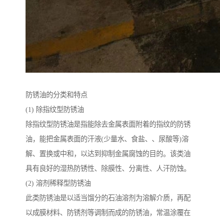
防锈油的分类和特点
(1) 除指纹型防锈油
除指纹型防锈油是指能除去金属表面附着的指纹的防锈
油，能把金属表面的汗液(少量水、食盐、、尿酸等)溶
解、置换或中和，以达到抑制金属腐蚀的目的。该类油
具有良好的湿热防锈性、除膜性、分离性、人汗防蚀。
(2) 溶剂稀释型防锈油
此类防锈油是以适当馏分的石油溶剂为溶解介质，再配
以成膜材料、防锈剂等调制而成的防锈油，常温涂覆在