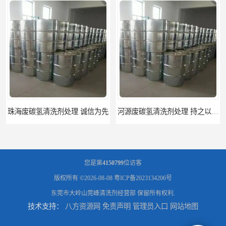
河源废碳氢清洗剂处理 持之以恒为客户服务
阳江回收废白电油 持之以恒为客户服务
您是第
4150799
位访客
版权所有 ©2026-08-08
粤ICP备2023134206号
东莞市大岭山莞峰清洗剂经营部
保留所有权利.
技术支持：
八方资源网
免责声明
管理员入口
网站地图