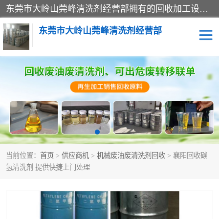
东莞市大岭山莞峰清洗剂经营部拥有的回收加工设备，大量废油回收、废清洗剂回收、废溶剂油回收、机械废油废清洗剂回收、废碳氢回收、碳氢液压油回收、碳氢二氯回收等废清洗剂处理；我们只是提供废旧化工原料的循环使用存放点，执行正规的存放，有正规的回收资质处理。同时我们公司批发零售回收级清洗剂，脱模油再生基础油，质量保证。
东莞市大岭山莞峰清洗剂经营部
废油回收
废清洗剂回收
废溶剂油回收
机械废油废清洗剂回收
废碳氢回收
碳氢液压油回收
当前位置：
首页
>
供应商机
>
机械废油废清洗剂回收
> 襄阳回收碳
碳氢二氯回收
回收废三四氯乙烯
氢清洗剂 提供快捷上门处理
回收废液压油
回收废切削油
回收废白电油
回收废四氯乙烯