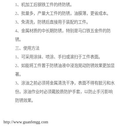
1、机加工后钢铁工件的终防锈。
2、批量多，产量大工件的防锈，油膜薄，更省成本。
3、免清洗，防锈后直接用于装配的工件。
4、金属材质的中长期防锈，特别是马口铁五金件的防
锈。
三、使用方法
1、可采用涂抹、喷涂、手扫或滚扫于工件表面。
2、如能将工件置于防锈油液中浸泡晃动防锈效果更加显
著。
3、涂油之前必须将金属清洗干净，表面不得有脏污和水
份。涂油作业时必须戴胶质防护手套，以防止手污影响
防锈效果。
http://www.guanfengg.com