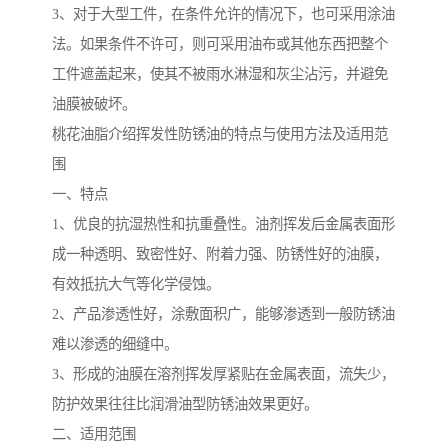
3、对于大型工件，在条件允许的情况下，也可采用涂油
法。如果条件不许可，则可采用油布或其他东西把整个
工件遮盖起来，使其不被雨水淋湿和灰尘沾污，并避免
油膜被破坏。
桃花油脂介绍挥发性防锈油的特点与使用方法及适用范
围
一、特点
1、优良的抗湿热性和抗重叠性。油剂挥发后金属表面形
成一种透明、致密性好、附着力强、防锈性好的油膜，
有效抵抗大气等化学侵蚀。
2、产品渗透性好，涂敷面积广，能够渗透到一般防锈油
难以渗透的细缝中。
3、形成的油膜在溶剂挥发厚紧贴在金属表面，流失少，
防护效果往往比润滑油型防锈油效果更好。
二、适用范围