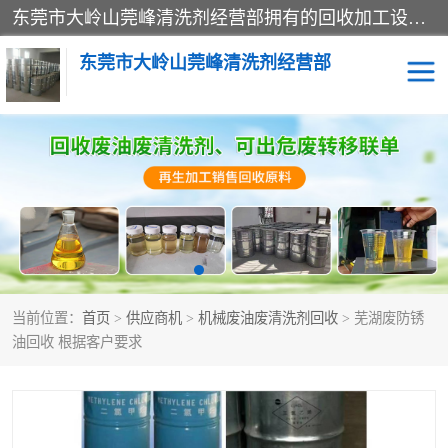
东莞市大岭山莞峰清洗剂经营部拥有的回收加工设备，大量废油回收、废清洗剂回收、废溶剂油回收、机械废油废清洗剂回收、废碳氢回收、碳氢液压油回收、碳氢二氯回收等废清洗剂处理；我们只是提供废旧化工原料的循环使用存放点，执行正规的存放，有正规的回收资质处理。同时我们公司批发零售回收级清洗剂，脱模油再生基础油，质量保证。
东莞市大岭山莞峰清洗剂经营部
废油回收
废清洗剂回收
废溶剂油回收
机械废油废清洗剂回收
废碳氢回收
碳氢液压油回收
当前位置：
首页
>
供应商机
>
机械废油废清洗剂回收
> 芜湖废防锈
碳氢二氯回收
回收废三四氯乙烯
油回收 根据客户要求
回收废液压油
回收废切削油
回收废白电油
回收废四氯乙烯