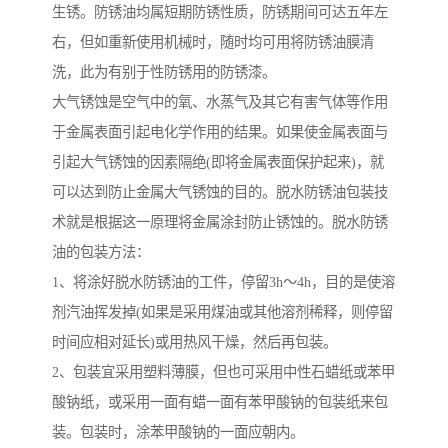
生锈。防锈油均属短期防锈性质，防锈期间可达五年左
右，但如重新使用机械时，随时均可用将防锈油膜清
洗，此为有别于性防锈用的防锈漆。
大气锈蚀是空气中的氧、水蒸气及其它有害气体等作用
于金属表面引起电化学作用的结果。如果使金属表面与
引起大气锈蚀的因素隔绝(即将金属表面保护起来)，就
可以达到防止金属大气锈蚀的目的。脱水防锈油包装技
术就是根据这一原理将金属涂封防止锈蚀的。脱水防锈
油的包装方法：
1、将涂好脱水防锈油的工件，停留3h～4h，目的是使溶
剂汽油挥发掉(如果是采用煤油或其他溶剂稀释，则停留
时间应相对延长)或用热风干燥，然后再包装。
2、包装宜采用塑料薄膜，但也可采用中性石蜡纸或苯甲
酸钠纸，或采用一面有蜡一面有苯甲酸钠的包装纸来包
装。包装时，涂苯甲酸钠的一面应朝内。