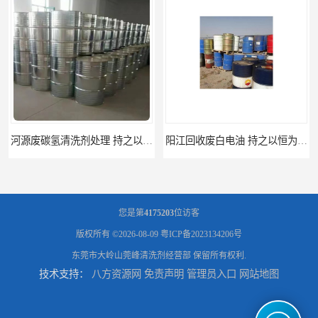
河源废碳氢清洗剂处理 持之以恒为客户服务
阳江回收废白电油 持之以恒为客户服务
您是第
4175203
位访客
版权所有 ©2026-08-09
粤ICP备2023134206号
东莞市大岭山莞峰清洗剂经营部
保留所有权利.
技术支持：
八方资源网
免责声明
管理员入口
网站地图