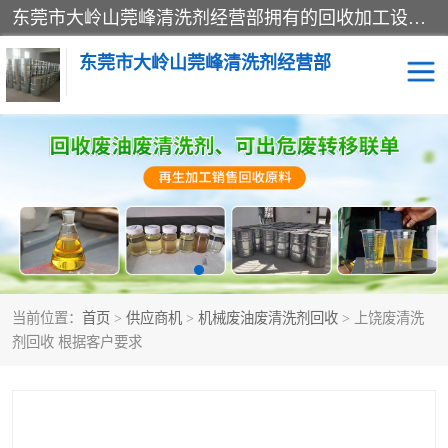
东莞市大岭山莞峰清洗剂经营部拥有的回收加工设备，大量废油回收、废清洗剂回收、废溶剂油回收、机械废油废清洗剂回收、废碳氢回收、碳氢液压油回收、碳氢二氯回收等废清洗剂处理；我们只是提供废旧化工原料的循环使用存放点，执行正规的存放，有正规的回收资质处理。同时我们公司批发零售回收级清洗剂，脱模油再生基础油，质量保证。
东莞市大岭山莞峰清洗剂经营部
废油回收
废清洗剂回收
废溶剂油回收
机械废油废清洗剂回收
废碳氢回收
碳氢液压油回收
当前位置：
首页
>
供应商机
>
机械废油废清洗剂回收
> 上饶废清洗
碳氢二氯回收
回收废三四氯乙烯
剂回收 根据客户要求
回收废液压油
回收废切削油
回收废白电油
回收废四氯乙烯