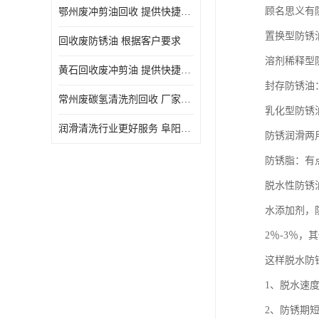
顾名思义有
鄂州废冲剪油回收 提供快捷上门处理
置换型防锈
回收废防锈油 根据客户要求
溶剂稀释型
黄石回收废冲剪油 提供快捷上门处理
封存防锈油
常州废碳氢清洗剂回收 厂家价格
乳化型防锈
润滑清洗行业更好服务 阜阳回收废防锈油
防锈润滑两
防锈脂：有
脱水性防锈
水添加剂，
2％-3％
这样脱水防
1、脱水速
2、防锈期