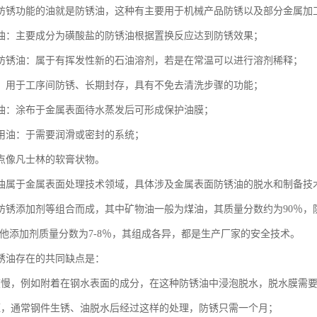
防锈功能的油就是防锈油，这种有主要用于机械产品防锈以及部分金属加
油：主要成分为磺酸盐的防锈油根据置换反应达到防锈效果；
防锈油：属于有挥发性新的石油溶剂，若是在常温可以进行溶剂稀释；
：用于工序间防锈、长期封存，具有不免去清洗步骤的功能；
油：涂布于金属表面待水蒸发后可形成保护油膜；
用油：于需要润滑或密封的系统；
点像凡士林的软膏状物。
油属于金属表面处理技术领域，具体涉及金属表面防锈油的脱水和制备技
防锈添加剂等组合而成，其中矿物油一般为煤油，其质量分数约为90％，
，其他添加剂质量分数为7-8％，其组成各异，都是生产厂家的安全技术。
锈油存在的共同缺点是：
度慢，例如附着在钢水表面的成分，在这种防锈油中浸泡脱水，脱水膜需要10
短，通常钢件生锈、油脱水后经过这样的处理，防锈只需一个月；