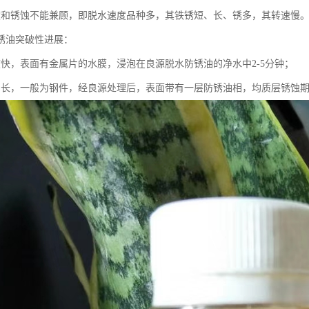
度和锈蚀不能兼顾，即脱水速度品种多，其铁锈短、长、锈多，其转速慢
锈油突破性进展：
度快，表面有金属片的水膜，浸泡在良源脱水防锈油的净水中2-5分钟；
间长，一般为钢件，经良源处理后，表面带有一层防锈油相，均质层锈蚀期为