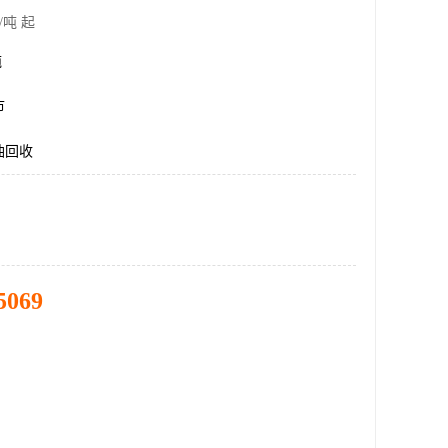
/吨 起
吨
市
油回收
5069