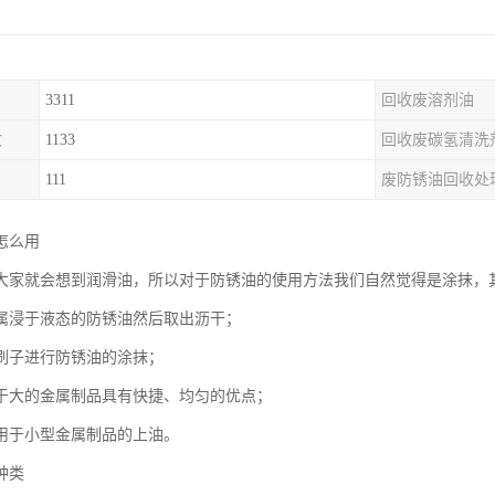
3311
回收废溶剂油
收
1133
回收废碳氢清洗
111
废防锈油回收处
怎么用
大家就会想到润滑油，所以对于防锈油的使用方法我们自然觉得是涂抹，
属浸于液态的防锈油然后取出沥干；
刷子进行防锈油的涂抹；
于大的金属制品具有快捷、均匀的优点；
用于小型金属制品的上油。
种类