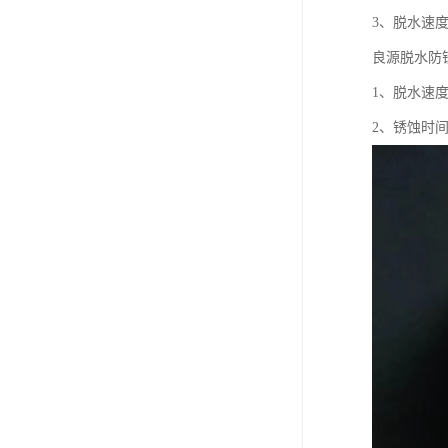
3、脱水速
良源脱水防
1、脱水速
2、锈蚀时