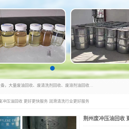
东莞市大岭山莞峰清洗剂经营部拥有的回收加工设备，大量废油回收、废清洗剂回收、废溶剂油回收、机械废油废清洗剂回收、废碳氢回收、碳氢液压油回收、碳氢二氯回收等废清洗剂处理；我们只是提供废旧化工原料的循环使用存放点，执行正规的存放，有正规的回收资质处理。同时我们公司批发零售回收级清洗剂，脱模油再生基础油，质量保证。
州废冲压油回收 更好更快服务 润滑清洗行业更好服务
荆州废冲压油回收 