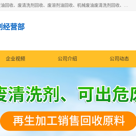
东莞市大岭山莞峰清洗剂经营部拥有的回收加工设备，大量废油回收、废清洗剂回收、废溶剂油回收、机械废油废清洗剂回收、废碳氢回收、碳氢液压油回收、碳氢二氯回收等废清洗剂处理；我们只是提供废旧化工原料的循环使用存放点，执行正规的存放，有正规的回收资质处理。同时我们公司批发零售回收级清洗剂，脱模油再生基础油，质量保证。
剂经营部
企业视频
公司介绍
公司动态