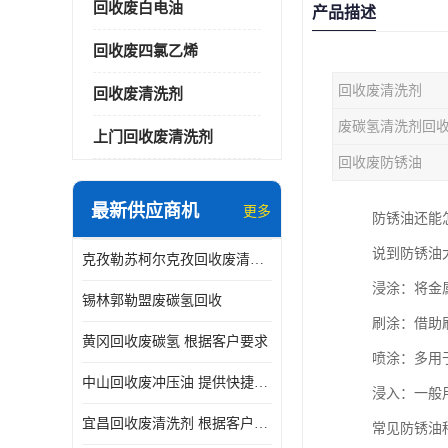
回收废白电油
产品描述
回收废四氯乙烯
回收废清洗剂
回收废清洗剂
废碳氢清洗剂回
上门回收废清洗剂
回收废防锈油
最新供应商机
更多
防锈油还能
说到防锈油
克孜勒苏柯尔克孜回收废清洗剂
浸涂：将金
锡林郭勒盟废碳氢回收
刷涂：借助
黄冈回收废碳氢 根据客户要求
喷涂：多用
中山回收废冲压油 提供快捷上门处理
浸入：一般
宜昌回收废清洗剂 根据客户要求
常见防锈油