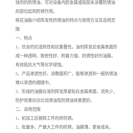
蚀剂的防锈油，可对设备内腔金属或局部未涂覆防锈油
的部位起到防锈作用。
桃花油脂介绍挥发性防锈油的特点与使用方法及适用范
围
一、特点
1、优良的抗湿热性和抗重叠性。油剂挥发后金属表面形
成一种透明、致密性好、附着力强、防锈性好的油膜，
有效抵抗大气等化学侵蚀。
2、产品渗透性好，涂敷面积广，能够渗透到一般防锈油
难以渗透的细缝中。
3、形成的油膜在溶剂挥发厚紧贴在金属表面，流失少，
防护效果往往比润滑油型防锈油效果更好。
二、适用范围
1、机加工后钢铁工件的终防锈。
2、批量多，产量大工件的防锈，油膜薄，更省成本。