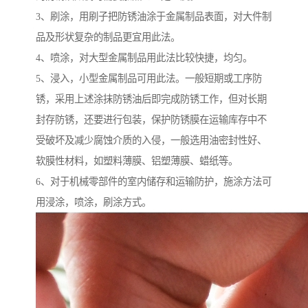
3、刷涂，用刷子把防锈油涂于金属制品表面，对大件制
品及形状复杂的制品更宜用此法。
4、喷涂，对大型金属制品用此法比较快捷，均匀。
5、浸入，小型金属制品可用此法。一般短期或工序防
锈，采用上述涂抹防锈油后即完成防锈工作，但对长期
封存防锈，还要进行包装，保护防锈膜在运输库存中不
受破坏及减少腐蚀介质的入侵，一般选用油密封性好、
软膜性材料，如塑料薄膜、铝塑薄膜、蜡纸等。
6、对于机械零部件的室内储存和运输防护，施涂方法可
用浸涂，喷涂，刷涂方式。