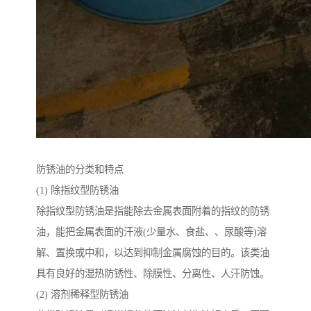
防锈油的分类和特点
(1) 除指纹型防锈油
除指纹型防锈油是指能除去金属表面附着的指纹的防锈
油，能把金属表面的汗液(少量水、食盐、、尿酸等)溶
解、置换或中和，以达到抑制金属腐蚀的目的。该类油
具有良好的湿热防锈性、除膜性、分离性、人汗防蚀。
(2) 溶剂稀释型防锈油