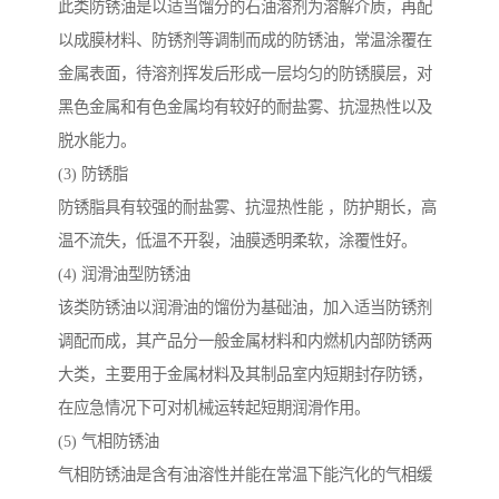
此类防锈油是以适当馏分的石油溶剂为溶解介质，再配
以成膜材料、防锈剂等调制而成的防锈油，常温涂覆在
金属表面，待溶剂挥发后形成一层均匀的防锈膜层，对
黑色金属和有色金属均有较好的耐盐雾、抗湿热性以及
脱水能力。
(3) 防锈脂
防锈脂具有较强的耐盐雾、抗湿热性能 ，防护期长，高
温不流失，低温不开裂，油膜透明柔软，涂覆性好。
(4) 润滑油型防锈油
该类防锈油以润滑油的馏份为基础油，加入适当防锈剂
调配而成，其产品分一般金属材料和内燃机内部防锈两
大类，主要用于金属材料及其制品室内短期封存防锈，
在应急情况下可对机械运转起短期润滑作用。
(5) 气相防锈油
气相防锈油是含有油溶性并能在常温下能汽化的气相缓