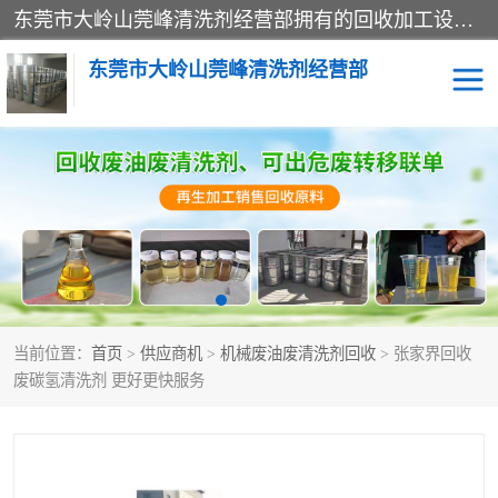
东莞市大岭山莞峰清洗剂经营部拥有的回收加工设备，大量废油回收、废清洗剂回收、废溶剂油回收、机械废油废清洗剂回收、废碳氢回收、碳氢液压油回收、碳氢二氯回收等废清洗剂处理；我们只是提供废旧化工原料的循环使用存放点，执行正规的存放，有正规的回收资质处理。同时我们公司批发零售回收级清洗剂，脱模油再生基础油，质量保证。
东莞市大岭山莞峰清洗剂经营部
废油回收
废清洗剂回收
废溶剂油回收
机械废油废清洗剂回收
废碳氢回收
碳氢液压油回收
当前位置：
首页
>
供应商机
>
机械废油废清洗剂回收
> 张家界回收
碳氢二氯回收
回收废三四氯乙烯
废碳氢清洗剂 更好更快服务
回收废液压油
回收废切削油
回收废白电油
回收废四氯乙烯