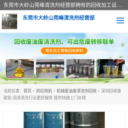
东莞市大岭山莞峰清洗剂经营部拥有的回收加工设备，大量废油回收、废清洗剂回收、废溶剂油回收、机械废油废清洗剂回收、废碳氢回收、碳氢液压油回收、碳氢二氯回收等废清洗剂处理；我们只是提供废旧化工原料的循环使用存放点，执行正规的存放，有正规的回收资质处理。同时我们公司批发零售回收级清洗剂，脱模油再生基础油，质量保证。
东莞市大岭山莞峰清洗剂经营部
废油回收
废清洗剂回收
废溶剂油回收
机械废油废清洗剂回收
废碳氢回收
碳氢液压油回收
当前位置：
首页
>
供应商机
>
机械废油废清洗剂回收
> 深圳回收废
碳氢二氯回收
回收废三四氯乙烯
碳氢 润滑清洗行业更好服务 提供快捷上门处理
回收废液压油
回收废切削油
回收废白电油
回收废四氯乙烯