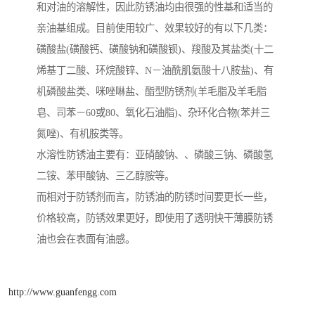
和对油的溶解性，因此防锈油均由很强的性基和适当的
亲油基组成。目前使用较广、效果较好的有以下几类：
磺酸盐(磺酸钙、磺酸钠和磺酸钡)、羧酸及其盐类(十二
烯基丁二酸、环烷酸锌、N－油酰肌氨酸十八胺盐)、有
机磷酸盐类、咪唑啉盐、酯型防锈剂(羊毛脂及羊毛脂
皂、司苯－60或80、氧化石油脂)、杂环化合物(苯并三
氮唑)、有机胺类等。
水溶性防锈油主要有：亚硝酸钠、、磷酸三钠、磷酸氢
二铵、苯甲酸钠、三乙醇胺等。
而相对于防锈剂而言，防锈油的防锈时间要更长一些，
价格较高，防锈效果更好，即使用了透明快干薄膜防锈
油也会在表面有油感。
http://www.guanfengg.com