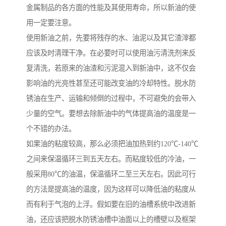
金属制品的各方面的性能及其使用寿命，所以新油的使
用一定要注意。
使用新油之前，先要将残存的水、油泥以及其它渣滓都
应该及时清理干净。在必要时可以使用油污清洗剂来反
复清洗，若原来的油渣和污泥混入到新油中，这不仅会
影响油的光亮性甚至还可能改变油的冷却特性。脱水防
锈油在生产、运输和倾倒的过程中，不可避免的会带入
少量的空气。要想去除新油中的气体提高油的温度是一
个不错的办法。
如果油的粘度较高，那么必须把油加热到约120℃-140℃
之间来保温循环三到五天左右。而粘度较低的冷油，一
般采用80℃的油温，保温循环二至三天左右。因此可行
的方法是提高油的温度，因为这样可以降低油的粘度从
而有利于气泡的上浮。假如要在旧的油槽系统中改进新
油，还应该把脱水防锈油槽中油面以上的槽壁以及框架