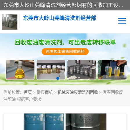
东莞市大岭山莞峰清洗剂经营部拥有的回收加工设备，大量废油回收、废清洗剂回收、废溶剂油回收、机械废油废清洗剂回收、废碳氢回收、碳氢液压油回收、碳氢二氯回收等废清洗剂处理；我们只是提供废旧化工原料的循环使用存放点，执行正规的存放，有正规的回收资质处理。同时我们公司批发零售回收级清洗剂，脱模油再生基础油，质量保证。
东莞市大岭山莞峰清洗剂经营部
废油回收
废清洗剂回收
废溶剂油回收
机械废油废清洗剂回收
废碳氢回收
碳氢液压油回收
当前位置：
首页
>
供应商机
>
机械废油废清洗剂回收
> 宜春回收废
碳氢二氯回收
回收废三四氯乙烯
冲剪油 根据客户要求
回收废液压油
回收废切削油
回收废白电油
回收废四氯乙烯