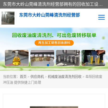
东莞市大岭山莞峰清洗剂经营部拥有的回收加工设备，大量废油回收、废清洗剂回收、废溶剂油回收、机械废油废清洗剂回收、废碳氢回收、碳氢液压油回收、碳氢二氯回收等废清洗剂处理；我们只是提供废旧化工原料的循环使用存放点，执行正规的存放，有正规的回收资质处理。同时我们公司批发零售回收级清洗剂，脱模油再生基础油，质量保证。
东莞市大岭山莞峰清洗剂经营部
废油回收
废清洗剂回收
废溶剂油回收
机械废油废清洗剂回收
废碳氢回收
碳氢液压油回收
当前位置：
首页
>
供应商机
>
机械废油废清洗剂回收
> 阜阳回收废
碳氢二氯回收
回收废三四氯乙烯
冲压油 提供快捷上门处理
回收废液压油
回收废切削油
回收废白电油
回收废四氯乙烯