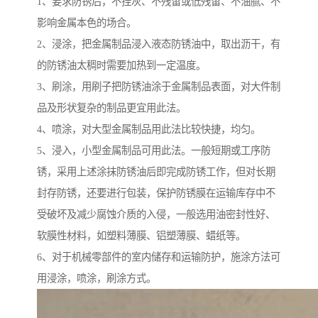
1、要求防锈后，不挂灰、不残留或低残留、不油腻、不
影响金属本色的场合。
2、浸涂，把金属制品浸入液态防锈油中，取出沥干，有
的防锈油太稠时需要加热到一定温度。
3、刷涂，用刷子把防锈油涂于金属制品表面，对大件制
品及形状复杂的制品更宜用此法。
4、喷涂，对大型金属制品用此法比较快捷，均匀。
5、浸入，小型金属制品可用此法。一般短期或工序防
锈，采用上述涂抹防锈油后即完成防锈工作，但对长期
封存防锈，还要进行包装，保护防锈膜在运输库存中不
受破坏及减少腐蚀介质的入侵，一般选用油密封性好、
软膜性材料，如塑料薄膜、铝塑薄膜、蜡纸等。
6、对于机械零部件的室内储存和运输防护，施涂方法可
用浸涂，喷涂，刷涂方式。