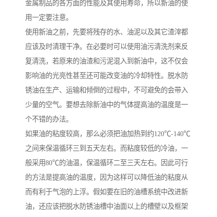
金属制品的各方面的性能及其使用寿命，所以新油的使
用一定要注意。
使用新油之前，先要将残存的水、油泥以及其它渣滓都
应该及时清理干净。在必要时可以使用油污清洗剂来反
复清洗，若原来的油渣和污泥混入到新油中，这不仅会
影响油的光亮性甚至还可能改变油的冷却特性。脱水防
锈油在生产、运输和倾倒的过程中，不可避免的会带入
少量的空气。要想去除新油中的气体提高油的温度是一
个不错的办法。
如果油的粘度较高，那么必须把油加热到约120℃-140℃
之间来保温循环三到五天左右。而粘度较低的冷油，一
般采用80℃的油温，保温循环二至三天左右。因此可行
的方法是提高油的温度，因为这样可以降低油的粘度从
而有利于气泡的上浮。假如要在旧的油槽系统中改进新
油，还应该把脱水防锈油槽中油面以上的槽壁以及框架