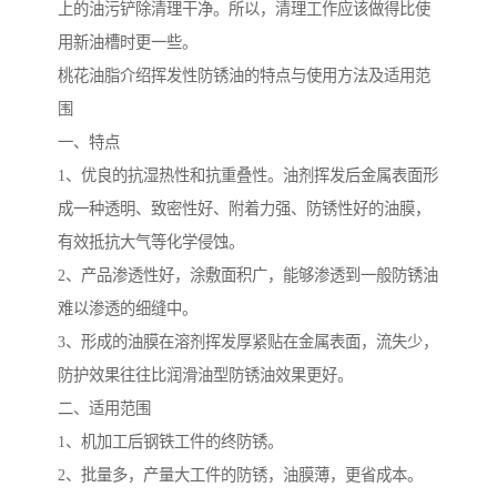
上的油污铲除清理干净。所以，清理工作应该做得比使
用新油槽时更一些。
桃花油脂介绍挥发性防锈油的特点与使用方法及适用范
围
一、特点
1、优良的抗湿热性和抗重叠性。油剂挥发后金属表面形
成一种透明、致密性好、附着力强、防锈性好的油膜，
有效抵抗大气等化学侵蚀。
2、产品渗透性好，涂敷面积广，能够渗透到一般防锈油
难以渗透的细缝中。
3、形成的油膜在溶剂挥发厚紧贴在金属表面，流失少，
防护效果往往比润滑油型防锈油效果更好。
二、适用范围
1、机加工后钢铁工件的终防锈。
2、批量多，产量大工件的防锈，油膜薄，更省成本。