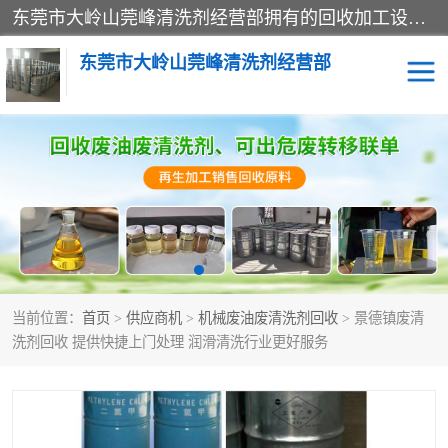
东莞市大岭山莞峰清洗剂经营部拥有的回收加工设备，大量废油回收、废清洗剂回收、废溶剂油回收、机械废油废清洗剂回收、废碳氢回收、碳氢液压油回收、碳氢二氯回收等废清洗剂处理；我们只是提供废旧化工原料的循环使用存放点，执行正规的存放，有正规的回收资质处理。同时我们公司批发零售回收级清洗剂，脱模油再生基础油，质量保证。
东莞市大岭山莞峰清洗剂经营部
废油回收
废清洗剂回收
废溶剂油回收
机械废油废清洗剂回收
废碳氢回收
碳氢液压油回收
当前位置：
首页
>
供应商机
>
机械废油废清洗剂回收
> 景德镇废清
碳氢二氯回收
回收废三四氯乙烯
洗剂回收 提供快捷上门处理 润滑清洗行业更好服务
回收废液压油
回收废切削油
回收废白电油
回收废四氯乙烯