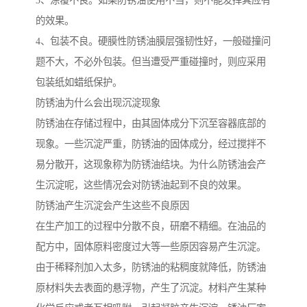
3、涂覆不良。如果防锈油使用不当，则不能发挥其应有
的效果。
4、包装不良。硬膜性防锈油膜层强韧性好，一般碰撞问
题不大，不必外包装。但当遭受严重碰撞时，则应采用
包装纸如蜡纸保护。
防锈油为什么会出现沉淀现象
防锈油在存储过程中，由其固体成分下沉至容器底部的
现象。一些沉淀严重，防锈油的固体成分，经过搅拌不
易分散开，这现象称为防锈油结块。为什么防锈油会产
生沉淀呢，这些情况会对防锈油起到不良的效果。
防锈油产生沉淀会产生这些不良原因
在生产加工的过程中分散不良，研磨不精细。在油品的
配方中，固体原料密度过大等一些原因容易产生沉淀。
由于稀释剂加入太多，防锈油的粘稠度就降低，防锈油
原材料失去表面的悬浮物，产生了沉淀。材料产生某种