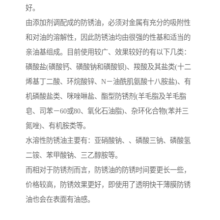
好。
由添加剂调配成的防锈油，必须对金属有充分的吸附性
和对油的溶解性，因此防锈油均由很强的性基和适当的
亲油基组成。目前使用较广、效果较好的有以下几类：
磺酸盐(磺酸钙、磺酸钠和磺酸钡)、羧酸及其盐类(十二
烯基丁二酸、环烷酸锌、N－油酰肌氨酸十八胺盐)、有
机磷酸盐类、咪唑啉盐、酯型防锈剂(羊毛脂及羊毛脂
皂、司苯－60或80、氧化石油脂)、杂环化合物(苯并三
氮唑)、有机胺类等。
水溶性防锈油主要有：亚硝酸钠、、磷酸三钠、磷酸氢
二铵、苯甲酸钠、三乙醇胺等。
而相对于防锈剂而言，防锈油的防锈时间要更长一些，
价格较高，防锈效果更好，即使用了透明快干薄膜防锈
油也会在表面有油感。