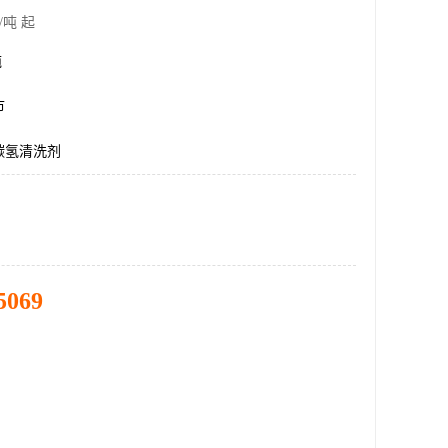
/吨 起
吨
市
碳氢清洗剂
5069