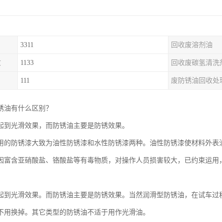
3311
回收废溶剂油
收
1133
回收废碳氢清洗
111
废防锈油回收处
锈油有什么区别？
起到光滑效果，而防锈油主要是防锈效果。
用的防锈漆大致为油性防锈漆和水性防锈漆两种。油性防锈漆使材料外表
因富含亚硝酸盐、铬酸盐等有毒物质，对操作人员损害较大，已约束运用
起到光滑效果。而防锈油主要是防锈效果。当然润滑型防锈油，在试车过
不用换掉。其它类型的防锈油不适于用作光滑油。