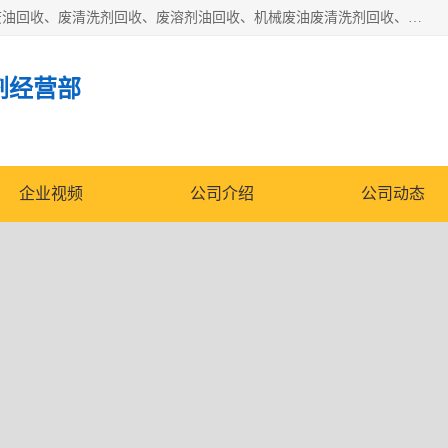
东莞市大岭山莞峰清洗剂经营部拥有的回收加工设备，大量废油回收、废清洗剂回收、废溶剂油回收、机械废油废清洗剂回收、废碳氢回收、碳氢液压油回收、碳氢二氯回收等废清洗剂处理；我们只是提供废旧化工原料的循环使用存放点，执行正规的存放，有正规的回收资质处理。同时我们公司批发零售回收级清洗剂，脱模油再生基础油，质量保证。
剂经营部
企业视频
公司介绍
公司动态