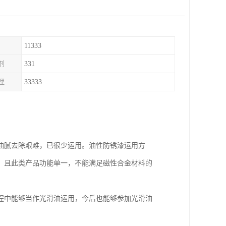
11333
剂
331
理
33333
油腻去除艰难，已很少运用。油性防锈漆运用方
，且此类产品功能单一，不能满足磁性合金材料的
程中能够当作光滑油运用，今后也能够参加光滑油