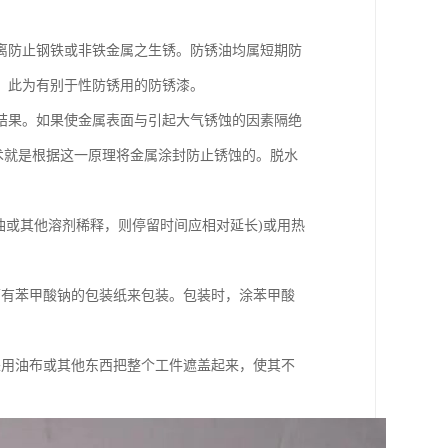
。
离防止钢铁或非铁金属之生锈。防锈油均属短期防
，此为有别于性防锈用的防锈漆。
结果。如果使金属表面与引起大气锈蚀的因素隔绝
术就是根据这一原理将金属涂封防止锈蚀的。脱水
煤油或其他溶剂稀释，则停留时间应相对延长)或用热
面有苯甲酸钠的包装纸来包装。包装时，涂苯甲酸
采用油布或其他东西把整个工件遮盖起来，使其不