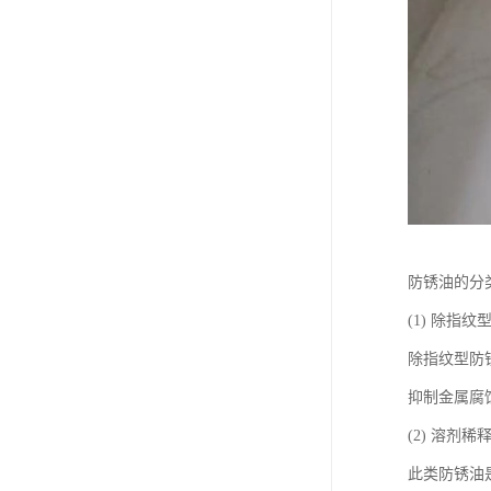
防锈油的分
(1) 除指纹
除指纹型防
抑制金属腐
(2) 溶剂
此类防锈油