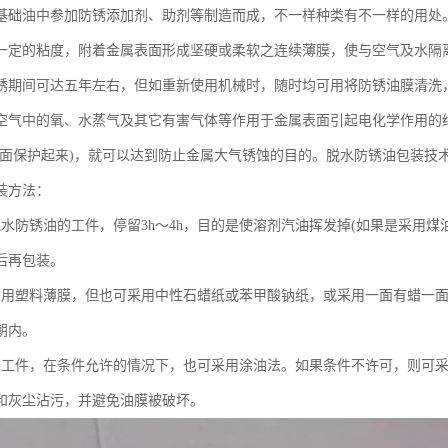
基础油中参加防锈添加剂、助剂等制造而成，不一样种类有不一样的用处
一定的粘度，附着金属表面形成坚硬或柔软之连续薄膜，使与空气及水隔
锈期间可达五年左右，但如重新使用机械时，随时均可用将防锈油膜清洗
空气中的氧、水蒸气及其它有害气体等作用于金属表面引起电化学作用的
表面保护起来)，就可以达到防止金属大气锈蚀的目的。脱水防锈油包装技
装方法：
脱水防锈油的工件，停留3h～4h，目的是使溶剂汽油挥发掉(如果是采用
后再包装。
采用塑料薄膜，但也可采用中性石蜡纸或苯甲酸钠纸，或采用一面有蜡一
朝内。
型工件，在条件允许的情况下，也可采用涂油法。如果条件不许可，则可
和灰尘沾污，并避免油膜被破坏。