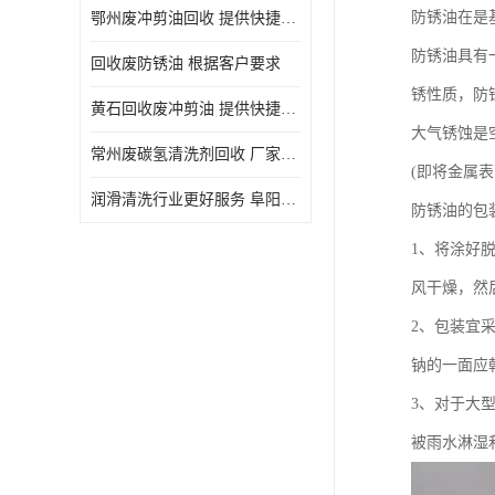
防锈油在是
鄂州废冲剪油回收 提供快捷上门处理
防锈油具有
回收废防锈油 根据客户要求
锈性质，防
黄石回收废冲剪油 提供快捷上门处理
大气锈蚀是
常州废碳氢清洗剂回收 厂家价格
(即将金属
润滑清洗行业更好服务 阜阳回收废防锈油
防锈油的包
1、将涂好
风干燥，然
2、包装宜
钠的一面应
3、对于大
被雨水淋湿