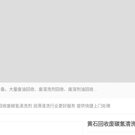
东莞市大岭山莞峰清洗剂经营部拥有的回收加工设备，大量废油回收、废清洗剂回收、废溶剂油回收、机械废油废清洗剂回收、废碳氢回收、碳氢液压油回收、碳氢二氯回收等废清洗剂处理；我们只是提供废旧化工原料的循环使用存放点，执行正规的存放，有正规的回收资质处理。同时我们公司批发零售回收级清洗剂，脱模油再生基础油，质量保证。
石回收废碳氢清洗剂 润滑清洗行业更好服务 提供快捷上门处理
黄石回收废碳氢清洗