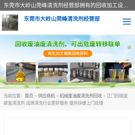
东莞市大岭山莞峰清洗剂经营部拥有的回收加工设备，大量废油回收、废清洗剂回收、废溶剂油回收、机械废油废清洗剂回收、废碳氢回收、碳氢液压油回收、碳氢二氯回收等废清洗剂处理；我们只是提供废旧化工原料的循环使用存放点，执行正规的存放，有正规的回收资质处理。同时我们公司批发零售回收级清洗剂，脱模油再生基础油，质量保证。
东莞市大岭山莞峰清洗剂经营部
废油回收
废清洗剂回收
废溶剂油回收
机械废油废清洗剂回收
废碳氢回收
碳氢液压油回收
当前位置：
首页
>
供应商机
>
机械废油废清洗剂回收
> 江门回收废
碳氢二氯回收
回收废三四氯乙烯
碳氢清洗剂 润滑清洗行业更好服务 提供快捷上门处理
回收废液压油
回收废切削油
回收废白电油
回收废四氯乙烯