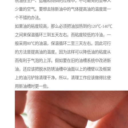
锈油在生产、运输和倾倒的过程中，不可避免的会带入
少量的空气。要想去除新油中的气体提高油的温度是一
个不错的办法。
如果油的粘度较高，那么必须把油加热到约120℃-140℃
之间来保温循环三到五天左右。而粘度较低的冷油，一
般采用80℃的油温，保温循环二至三天左右。因此可行
的方法是提高油的温度，因为这样可以降低油的粘度从
而有利于气泡的上浮。假如要在旧的油槽系统中改进新
油，还应该把脱水防锈油槽中油面以上的槽壁以及框架
上的油污铲除清理干净。所以，清理工作应该做得比使
用新油槽时更一些。