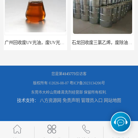
石龙回收废三氯乙烯，废除油水回收处置
您是第
4145775
位访客
版权所有 ©2026-08-07
粤ICP备2023134206号
东莞市大岭山莞峰清洗剂经营部
保留所有权利.
技术支持：
八方资源网
免责声明
管理员入口
网站地图
东莞沙田回收废三氯乙烯，废旧除油剂回收处理
东莞厚街回收废三氯乙烯，除油清洗剂回收五类