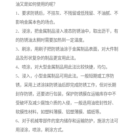
油又是如何使用的呢？
1、要求防锈后，不挂灰、不残留或低残留、不油腻、不
影响金属本色的场合。
2、浸涂，把金属制品浸入液态防锈油中，取出沥干，有
的防锈油太稠时需要加热到一定温度。
3、刷涂，用刷子把防锈油涂于金属制品表面，对大件制
品及形状复杂的制品更宜用此法。
4、喷涂，对大型金属制品用此法比较快捷，均匀。
5、浸入，小型金属制品可用此法。一般短期或工序防
锈，采用上述涂抹防锈油后即完成防锈工作，但对长期
封存防锈，还要进行包装，保护防锈膜在运输库存中不
受破坏及减少腐蚀介质的入侵，一般选用油密封性好、
软膜性材料，如塑料薄膜、铝塑薄膜、蜡纸等。
6、对于机械零部件的室内储存和运输防护，施涂方法可
用浸涂，喷涂，刷涂方式。