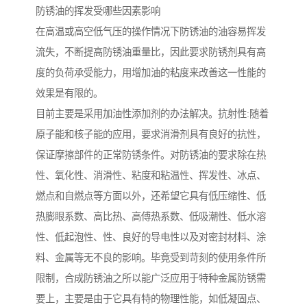
防锈油的挥发受哪些因素影响
在高温或高空低气压的操作情况下防锈油的油容易挥发
流失，不断提高防锈油重量比，因此要求防锈剂具有高
度的负荷承受能力，用增加油的粘度来改善这一性能的
效果是有限的。
目前主要是采用加油性添加剂的办法解决。抗射性:随着
原子能和核子能的应用，要求消滑剂具有良好的抗性，
保证摩擦部件的正常防锈条件。对防锈油的要求除在热
性、氧化性、消滑性、粘度和粘温性、挥发性、冰点、
燃点和自燃点等方面以外，还希望它具有低压缩性、低
热膨眼系数、高比热、高傅热系数、低吸潮性、低水溶
性、低起泡性、性、良好的导电性以及对密封材料、涂
料、金属等无不良的影响。毕竟受到苛刻的使用条件所
限制，合成防锈油之所以能广泛应用于特种金属防锈需
要上，主要是由于它具有特的物理性能，如低凝固点、