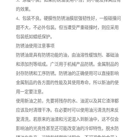
3、涂覆不良。如果防锈油使用不当，则不能发挥其应有
的效果。
4、包装不良。硬膜性防锈油膜层强韧性好，一般碰撞问
题不大，不必外包装。但当遭受严重碰撞时，则应采用
包装纸如蜡纸保护。
防锈油使用注意事项
防锈油是具有防锈功能的油，由油溶性缓蚀剂、基础油
和添加剂等组成。广泛用于机械产品防锈。金属制品的
封存防锈和工序防锈。防锈油的正确使用可以直接影响
金属制品的各方面的性能及其使用寿命，所以新油的使
用一定要注意。
使用新油之前，先要将残存的水、油泥以及其它渣滓都
应该及时清理干净。在必要时可以使用油污清洗剂来反
复清洗，若原来的油渣和污泥混入到新油中，这不仅会
影响油的光亮性甚至还可能改变油的冷却特性。脱水防