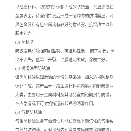
以成膜材料、防锈剂等调制而成的防锈油，常温涂覆在
金属表面，待溶剂挥发后形成一层均匀的防锈膜层，对
黑色金属和有色金属均有较好的耐盐雾、抗湿热性以及
脱水能力。
(3) 防锈脂
防锈脂具有较强的耐盐雾、抗湿热性能 ，防护期长，高
温不流失，低温不开裂，油膜透明柔软，涂覆性好。
(4) 润滑油型防锈油
该类防锈油以润滑油的馏份为基础油，加入适当防锈剂
调配而成，其产品分一般金属材料和内燃机内部防锈两
大类，主要用于金属材料及其制品室内短期封存防锈，
在应急情况下可对机械运转起短期润滑作用。
(5) 气相防锈油
气相防锈油是含有油溶性并能在常温下能汽化的气相缓
蚀剂的防锈油，可对设备内腔金属或局部未涂覆防锈油