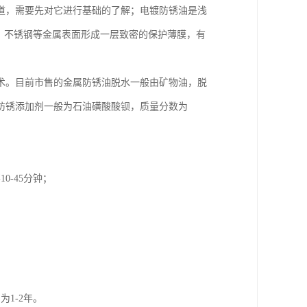
道，需要先对它进行基础的了解；电镀防锈油是浅
铜、铁、不锈钢等金属表面形成一层致密的保护薄膜，有
术。目前市售的金属防锈油脱水一般由矿物油，脱
防锈添加剂一般为石油磺酸酸钡，质量分数为
-45分钟；
。
1-2年。