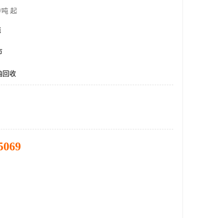
/吨 起
吨
市
油回收
5069