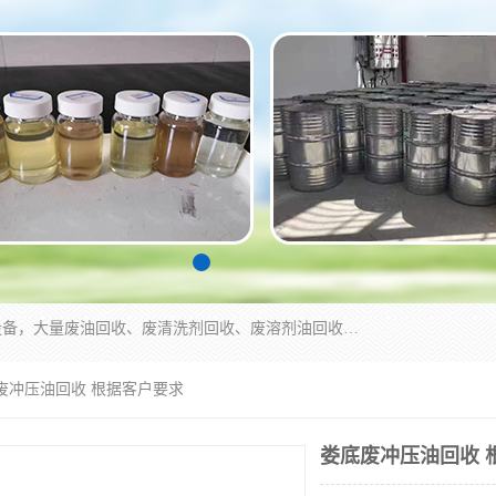
东莞市大岭山莞峰清洗剂经营部拥有的回收加工设备，大量废油回收、废清洗剂回收、废溶剂油回收、机械废油废清洗剂回收、废碳氢回收、碳氢液压油回收、碳氢二氯回收等废清洗剂处理；我们只是提供废旧化工原料的循环使用存放点，执行正规的存放，有正规的回收资质处理。同时我们公司批发零售回收级清洗剂，脱模油再生基础油，质量保证。
底废冲压油回收 根据客户要求
娄底废冲压油回收 