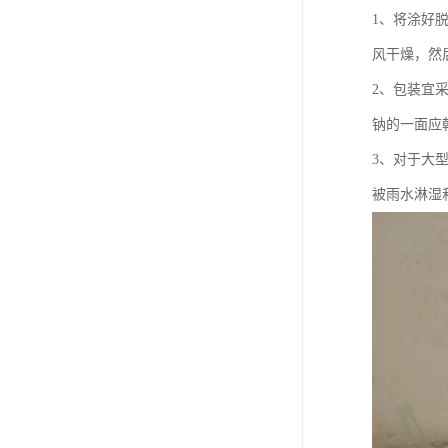
1、将涂好
风干燥，然
2、包装宜
钠的一面应
3、对于大
被雨水淋湿