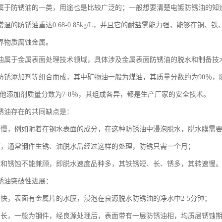
属于防锈油的一类，用途也是比较广泛的；一般想要清楚电镀防锈油的知
温的防锈油重达0.68-0.85kg/L，并且它的耐盐雾能力强，能够在
界物质腐蚀金属。
油属于金属表面处理技术领域，具体涉及金属表面防锈油的脱水和制备技
防锈添加剂等组合而成，其中矿物油一般为煤油，其质量分数约为90％，
，其他添加剂质量分数为7-8％，其组成各异，都是生产厂家的安全技术。
锈油存在的共同缺点是：
度慢，例如附着在钢水表面的成分，在这种防锈油中浸泡脱水，脱水膜需要10
短，通常钢件生锈、油脱水后经过这样的处理，防锈只需一个月；
度和锈蚀不能兼顾，即脱水速度品种多，其铁锈短、长、锈多，其转速慢
锈油突破性进展：
度快，表面有金属片的水膜，浸泡在良源脱水防锈油的净水中2-5分钟；
间长，一般为钢件，经良源处理后，表面带有一层防锈油相，均质层锈蚀期为