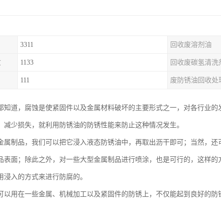
3311
回收废溶剂油
收
1133
回收废碳氢清洗
111
废防锈油回收处
都知道，腐蚀是使紧固件以及金属材料破坏的主要形式之一，对各行业的
、减少损失，就利用防锈油的防锈性能来防止这种情况发生。
金属制品，我们可以把它浸入液态防锈油中，再取出沥干即可；当然，还
品表面；除此之外，对一些大型金属制品进行喷涂，也是可行的，这样的
用浸入的方式来进行防腐的。
可以用在一些金属、机械加工以及紧固件的防锈上，不仅能起到良好的防