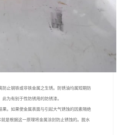
离防止钢铁或非铁金属之生锈。防锈油均属短期防
，此为有别于性防锈用的防锈漆。
结果。如果使金属表面与引起大气锈蚀的因素隔绝
术就是根据这一原理将金属涂封防止锈蚀的。脱水