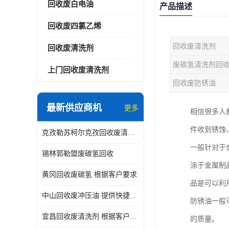
回收废白电油
产品描述
回收废四氯乙烯
回收废清洗剂
回收废清洗剂
废碳氢清洗剂回
上门回收废清洗剂
回收废防锈油
最新供应商机
更多
相信很多人
件收到锈蚀
克孜勒苏柯尔克孜回收废清洗剂
一般针对于
锡林郭勒盟废碳氢回收
涂于金属制
黄冈回收废碳氢 根据客户要求
品是可以利
中山回收废冲压油 提供快捷上门处理
防锈油一般
宜昌回收废清洗剂 根据客户要求
的质量。