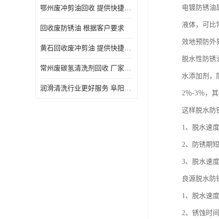
电镀防锈油
鄂州废冲剪油回收 提供快捷上门处理
液体，可比常
回收废防锈油 根据客户要求
效地预防外
黄石回收废冲剪油 提供快捷上门处理
脱水性防锈
常州废碳氢清洗剂回收 厂家价格
水添加剂，
润滑清洗行业更好服务 阜阳回收废防锈油
2％-3％
这样脱水防
1、脱水速
2、防锈期
3、脱水速
良源脱水防
1、脱水速
2、锈蚀时