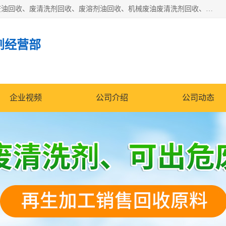
东莞市大岭山莞峰清洗剂经营部拥有的回收加工设备，大量废油回收、废清洗剂回收、废溶剂油回收、机械废油废清洗剂回收、废碳氢回收、碳氢液压油回收、碳氢二氯回收等废清洗剂处理；我们只是提供废旧化工原料的循环使用存放点，执行正规的存放，有正规的回收资质处理。同时我们公司批发零售回收级清洗剂，脱模油再生基础油，质量保证。
剂经营部
企业视频
公司介绍
公司动态